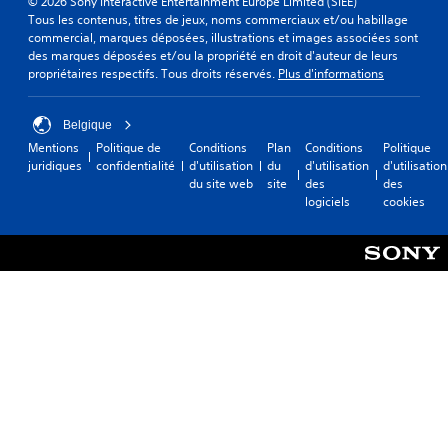
© 2026 Sony Interactive Entertainment Europe Limited (SIEE)
Tous les contenus, titres de jeux, noms commerciaux et/ou habillage
commercial, marques déposées, illustrations et images associées sont
des marques déposées et/ou la propriété en droit d'auteur de leurs
propriétaires respectifs. Tous droits réservés.
Plus d'informations
Belgique
Mentions
Politique de
Conditions
Plan
Conditions
Politique
juridiques
confidentialité
d'utilisation
du
d'utilisation
d'utilisation
du site web
site
des
des
logiciels
cookies