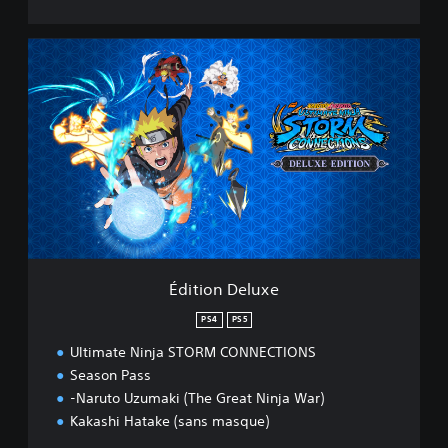
É
d
i
t
i
o
n
D
e
l
u
x
e
Édition Deluxe
PS4
PS5
Ultimate Ninja STORM CONNECTIONS
Season Pass
-Naruto Uzumaki (The Great Ninja War)
Kakashi Hatake (sans masque)