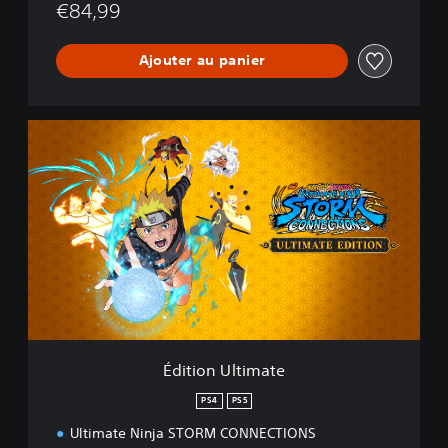
€84,99
Ajouter au panier
É
d
i
t
i
o
n
U
l
t
i
m
a
Édition Ultimate
t
e
PS4
PS5
Ultimate Ninja STORM CONNECTIONS