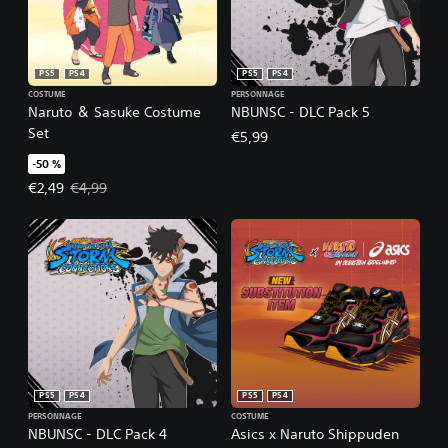
PS5
PS4
PS5
PS4
COSTUME
PERSONNAGE
Naruto ＆ Sasuke Costume
NBUNSC - DLC Pack 5
Set
€5,99
-50 %
Prix de l'offre : €2,49 Prix initial : €4,99
€2,49
€4,99
PS5
PS4
PS5
PS4
PERSONNAGE
COSTUME
NBUNSC - DLC Pack 4
Asics x Naruto Shippuden