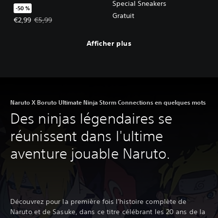
Special Sneakers
-50 %
Gratuit
Prix de l'offre : €2,99 Prix initial : €5,99
€2,99
€5,99
Afficher plus
Naruto X Boruto Ultimate Ninja Storm Connections en quelques mots
Des ninjas légendaires se
réunissent dans l'ultime
aventure jouable Naruto.
Découvrez pour la première fois l'histoire complète de
Naruto et de Sasuke, dans ce titre célébrant les 20 ans de la