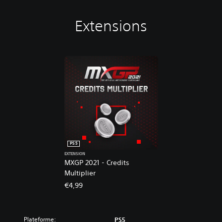
r
o
Extensions
s
s
V
i
d
e
o
g
a
m
e
PS5
EXTENSION
MXGP 2021 - Credits
Multiplier
€4,99
Plateforme:
PS5