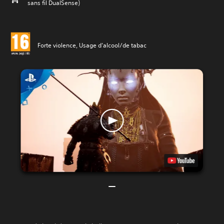
sans fil DualSense)
Forte violence, Usage d’alcool/de tabac