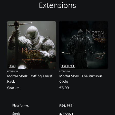
Extensions
PS5
PS5
PS4
EXTENSION
EXTENSION
Mortal Shell: Rotting Christ
Mortal Shell: The Virtuous
Pack
Cycle
Gratuit
€6,99
Plateforme:
PS4, PS5
Sortie:
4/3/2021