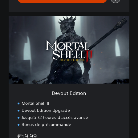
D
e
v
o
u
t
E
d
i
t
i
o
n
Devout Edition
Mortal Shell II
Devout Edition Upgrade
Jusqu'à 72 heures d'accès avancé
Bonus de précommande
€59,99