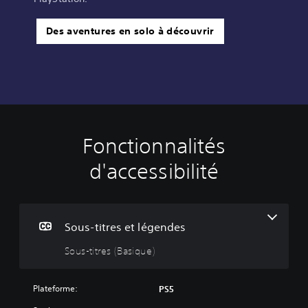
Des aventures en solo à découvrir
Fonctionnalités
S
o
d'accessibilité
u
s
-
t
i
Sous-titres et légendes
t
Sous-titres (Basique)
r
e
s
Plateforme:
PS5
(