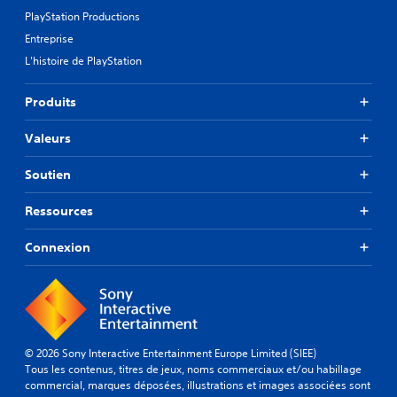
o
PlayStation Productions
n
n
Entreprise
a
L'histoire de PlayStation
g
e
Produits
s
p
r
Valeurs
i
n
Soutien
c
i
Ressources
p
a
u
Connexion
x
d
u
j
e
u
© 2026 Sony Interactive Entertainment Europe Limited (SIEE)
s
Tous les contenus, titres de jeux, noms commerciaux et/ou habillage
o
commercial, marques déposées, illustrations et images associées sont
n