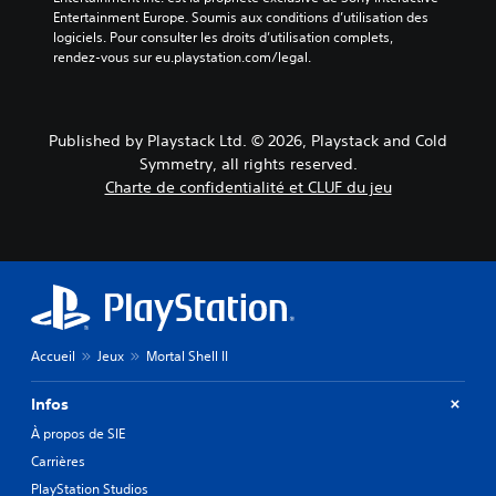
c
Entertainment Europe. Soumis aux conditions d’utilisation des 
l
logiciels. Pour consulter les droits d’utilisation complets, 
é
rendez-vous sur eu.playstation.com/legal.
s
d
e
l
Published by Playstack Ltd. © 2026, Playstack and Cold
'
Symmetry, all rights reserved.
i
n
Charte de confidentialité et CLUF du jeu
t
r
i
g
u
e
e
t
Accueil
Jeux
Mortal Shell II
l
e
Infos
s
p
À propos de SIE
e
Carrières
r
s
PlayStation Studios