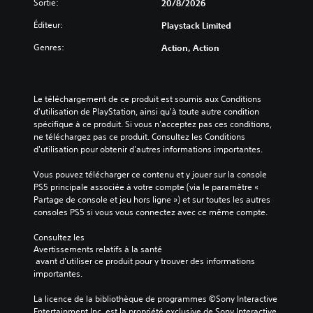
B
Sortie:
20/8/2026
a
Éditeur:
Playstack Limited
s
i
Genres:
Action, Action
q
u
e
)
Le téléchargement de ce produit est soumis aux Conditions 
d'utilisation de PlayStation, ainsi qu'à toute autre condition 
S
spécifique à ce produit. Si vous n'acceptez pas ces conditions, 
e
ne téléchargez pas ce produit. Consultez les Conditions 
u
d'utilisation pour obtenir d'autres informations importantes.
l
s
Vous pouvez télécharger ce contenu et y jouer sur la console 
l
PS5 principale associée à votre compte (via le paramètre « 
e
Partage de console et jeu hors ligne ») et sur toutes les autres 
s
consoles PS5 si vous vous connectez avec ce même compte.
é
l
Consultez les 
é
Avertissements relatifs à la santé
m
 avant d'utiliser ce produit pour y trouver des informations 
e
importantes.
n
t
La licence de la bibliothèque de programmes ©Sony Interactive 
s
Entertainment Inc. est la propriété exclusive de Sony Interactive 