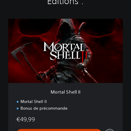
Éditions :
M
o
r
t
a
l
S
h
e
l
l
I
I
Mortal Shell II
Mortal Shell II
Bonus de précommande
€49,99