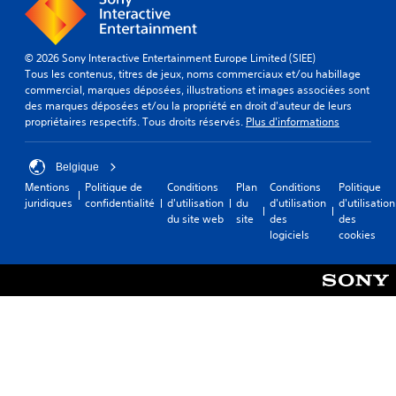
© 2026 Sony Interactive Entertainment Europe Limited (SIEE)
Tous les contenus, titres de jeux, noms commerciaux et/ou habillage
commercial, marques déposées, illustrations et images associées sont
des marques déposées et/ou la propriété en droit d'auteur de leurs
propriétaires respectifs. Tous droits réservés.
Plus d'informations
Belgique
Mentions
Politique de
Conditions
Plan
Conditions
Politique
juridiques
confidentialité
d'utilisation
du
d'utilisation
d'utilisation
du site web
site
des
des
logiciels
cookies