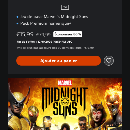
q
u
PS5
e
Jeu de base Marvel’s Midnight Suns
+
Pack Premium numérique+
€15,99
€79,99
Économisez 80 %
Remise par rapport au prix d'origine de €79,99
Fin de l'offre : 12/8/2026 10:59 PM UTC
Prix le plus bas au cours des 30 derniers jours : €79,99
Ajouter au panier
É
d
i
t
i
o
n
s
t