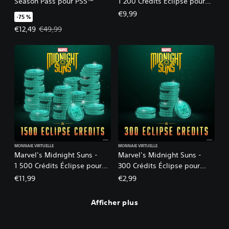
Season Pass pour PS5™
1 200 Crédits Éclipse pour
PS5™
€9,99
-75 %
Prix de l'offre : €12,49 Prix initial : €49,99
€12,49
€49,99
MONNAIE VIRTUELLE
MONNAIE VIRTUELLE
Marvel’s Midnight Suns -
Marvel’s Midnight Suns -
1 500 Crédits Éclipse pour
300 Crédits Éclipse pour
PS5™
PS5™
€11,99
€2,99
Afficher plus