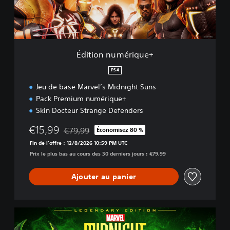
u
m
é
r
i
Édition numérique+
q
u
PS4
e
Jeu de base Marvel’s Midnight Suns
+
Pack Premium numérique+
Skin Docteur Strange Defenders
€15,99
€79,99
Économisez 80 %
Remise par rapport au prix d'origine de €79,99
Fin de l'offre : 12/8/2026 10:59 PM UTC
Prix le plus bas au cours des 30 derniers jours : €79,99
Ajouter au panier
É
d