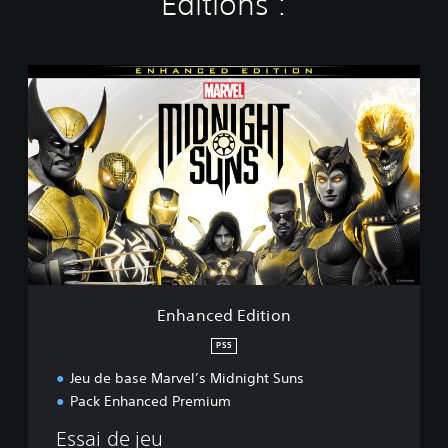
Éditions :
E
n
h
a
n
c
e
d
E
d
i
t
i
Enhanced Edition
o
n
PS5
Jeu de base Marvel’s Midnight Suns
Pack Enhanced Premium
Essai de jeu