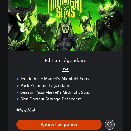
i
t
i
o
n
L
é
g
e
n
d
Édition Légendaire
a
i
PS4
r
Jeu de base Marvel’s Midnight Suns
e
Pack Premium Légendaire
Season Pass Marvel’s Midnight Suns
Skin Docteur Strange Defenders
€99,99
Ajouter au panier