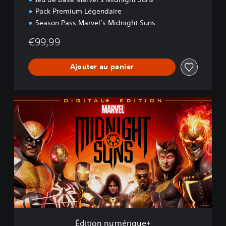
Pack Premium Légendaire
Season Pass Marvel’s Midnight Suns
€99,99
Ajouter au panier
É
d
i
t
i
o
n
n
u
m
é
r
i
Édition numérique+