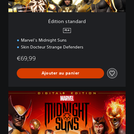
a
n
d
a
Édition standard
r
d
PS4
Marvel’s Midnight Suns
Skin Docteur Strange Defenders
€69,99
Ajouter au panier
É
d
i
t
i
o
n
n