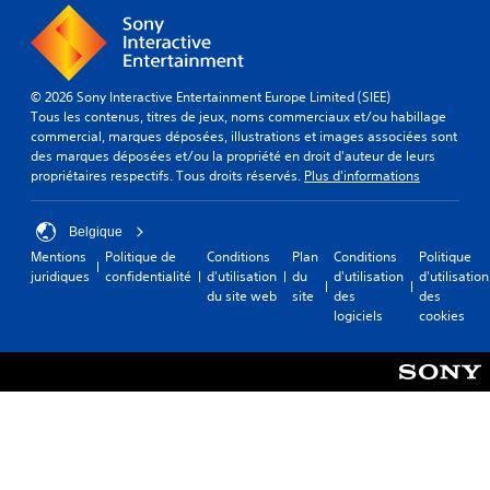
© 2026 Sony Interactive Entertainment Europe Limited (SIEE)
Tous les contenus, titres de jeux, noms commerciaux et/ou habillage
commercial, marques déposées, illustrations et images associées sont
des marques déposées et/ou la propriété en droit d'auteur de leurs
propriétaires respectifs. Tous droits réservés.
Plus d'informations
Belgique
Mentions
Politique de
Conditions
Plan
Conditions
Politique
juridiques
confidentialité
d'utilisation
du
d'utilisation
d'utilisation
du site web
site
des
des
logiciels
cookies