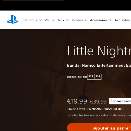
Boutique
PS5
Jeux
PS Plus
Accessoires
Actualités
Little Night
Bandai Namco Entertainment E
Disponible sur
PS5
PS4
€19,99
€39,99
Économisez
Remise par rapport au
Fin de l'offre : 12/8/2026 10:59 PM UTC
Prix le plus bas au cours des 30 derniers jou
Ajouter au panier