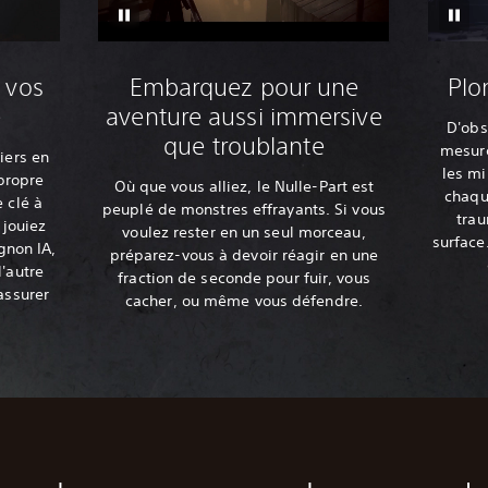
 vos
Embarquez pour une
Plo
e
aventure aussi immersive
D'obs
que troublante
mesure
iers en
les mi
propre
Où que vous alliez, le Nulle-Part est
chaqu
 clé à
peuplé de monstres effrayants. Si vous
trau
 jouiez
voulez rester en un seul morceau,
surface
gnon IA,
préparez-vous à devoir réagir en une
l'autre
fraction de seconde pour fuir, vous
assurer
cacher, ou même vous défendre.