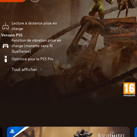
Lecture à distance prise en
charge
Version PS5
Fonction de vibration prise en
charge (manette sans fil
DualSense)
Optimisé pour la PS5 Pro
Tout afficher