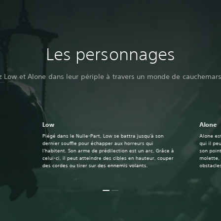
Les personnages
Low et Alone dans leur périple à travers un monde de cauchemars e
Low
Alone
Piégé dans le Nulle-Part, Low se battra jusqu'à son
Alone es
dernier souffle pour échapper aux horreurs qui
qui il pe
l'habitent. Son arme de prédilection est un arc. Grâce à
son point
celui-ci, il peut atteindre des cibles en hauteur, couper
molette, 
des cordes ou tirer sur des ennemis volants.
obstacle