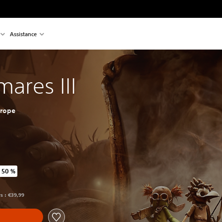
Assistance
mares III
urope
 50 %
 prix d'origine de €39,99
rs : €39,99