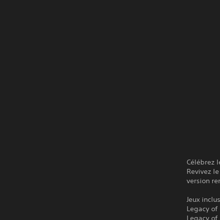
Célébrez l
Revivez le
version re
Jeux inclu
Legacy of 
Legacy of 