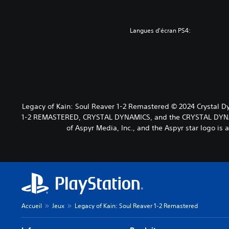
l
o
e
e
'
u
à
c
i
v
t
h
Langues d'écran PS4:
n
e
o
a
t
z
u
q
r
r
t
u
i
e
m
e
g
c
o
s
u
o
m
o
e
n
e
r
e
f
n
t
Legacy of Kain: Soul Reaver 1-2 Remastered © 2024 Crystal
t
i
t
i
1-2 REMASTERED, CRYSTAL DYNAMICS, and the CRYSTAL DYNAMIC
l
g
d
e
of Aspyr Media, Inc., and the Aspyr star logo is 
e
u
u
a
s
r
r
u
p
e
a
d
e
r
n
i
r
l
t
o
s
e
l
.
o
s
e
n
c
g
n
Accueil
Jeux
Legacy of Kain: Soul Reaver 1-2 Remastered
o
a
a
m
m
g
m
e