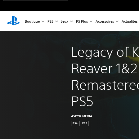
Boutique
PS5
Jeux
PS Plus
Accessoires
Actualités
Legacy of 
Reaver 1&2
Remastere
PS5
ASPYR MEDIA
PS4
PS5