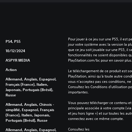
Pour jouer à ce jeu sur une PS5, il est 
PS4, PS5
jour votre système avec la version la pl
que ce jeu soit jouable sur une PS5, il s
10/12/2024
fonctionnalités ne soient disponibles q
ASPYR MEDIA
PlayStation.com/bc pour en savoir plus
Action
Le téléchargement de ce produit est sou
PlayStation, ainsi qu'à toute autre condi
Allemand, Anglais, Espagnol,
vous n'acceptez pas ces conditions, ne 
Français (France), Italien,
Consultez les Conditions d'utilisation p
Japonais, Portugais (Brésil),
importantes.
Russe
Vous pouvez télécharger ce contenu et y
Allemand, Anglais, Chinois -
principale associée à votre compte (via
simplifié, Espagnol, Français
et jeu hors ligne ») et sur toutes les au
(France), Italien, Japonais,
connectez avec ce même compte.
Portugais (Brésil), Russe
Consultez les 
Allemand, Anglais, Espagnol,