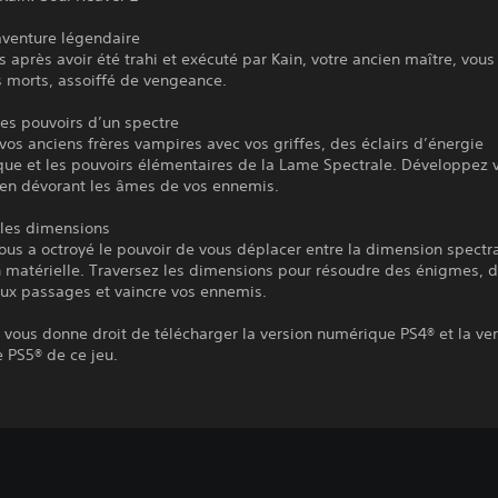
aventure légendaire
s après avoir été trahi et exécuté par Kain, votre ancien maître, vou
s morts, assoiffé de vengeance.
les pouvoirs d’un spectre
vos anciens frères vampires avec vos griffes, des éclairs d’énergie
que et les pouvoirs élémentaires de la Lame Spectrale. Développez 
 en dévorant les âmes de vos ennemis.
 les dimensions
ous a octroyé le pouvoir de vous déplacer entre la dimension spectra
 matérielle. Traversez les dimensions pour résoudre des énigmes, d
ux passages et vaincre vos ennemis.
 vous donne droit de télécharger la version numérique PS4® et la ve
 PS5® de ce jeu.