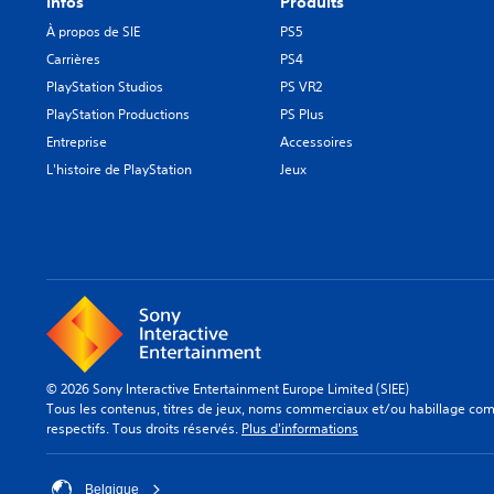
Infos
Produits
e
a
p
À propos de SIE
PS5
s
n
l
p
Carrières
PS4
d
a
r
e
y
PlayStation Studios
PS VR2
i
s
o
PlayStation Productions
PS Plus
n
s
u
c
Entreprise
Accessoires
e
e
i
l
n
L'histoire de PlayStation
Jeux
p
o
m
a
n
o
u
u
d
x
n
e
d
m
c
u
o
i
j
d
n
e
è
é
u
l
m
s
e
a
© 2026 Sony Interactive Entertainment Europe Limited (SIEE)
o
p
t
Tous les contenus, titres de jeux, noms commerciaux et/ou habillage comm
n
r
i
respectifs. Tous droits réservés.
Plus d'informations
t
é
q
s
d
u
o
é
e
Belgique