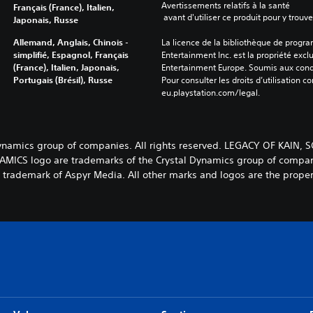
Avertissements relatifs à la santé
Français (France), Italien,
 avant d'utiliser ce produit pour y trou
Japonais, Russe
Allemand, Anglais, Chinois -
La licence de la bibliothèque de progr
simplifié, Espagnol, Français
Entertainment Inc. est la propriété exclu
(France), Italien, Japonais,
Entertainment Europe. Soumis aux conditi
Portugais (Brésil), Russe
Pour consulter les droits d’utilisation c
eu.playstation.com/legal.
 Dynamics group of companies. All rights reserved. LEGACY OF KAI
S logo are trademarks of the Crystal Dynamics group of companies
a trademark of Aspyr Media. All other marks and logos are the propert