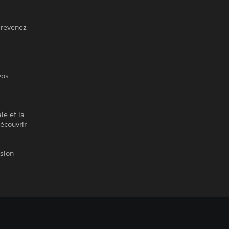
s revenez
vos
le et la
écouvrir
rsion