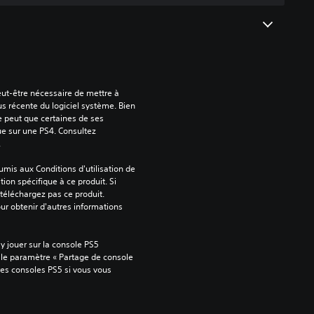
peut-être nécessaire de mettre à 
us récente du logiciel système. Bien 
e peut que certaines de ses 
ue sur une PS4. Consultez 
.
mis aux Conditions d'utilisation de 
tion spécifique à ce produit. Si 
téléchargez pas ce produit. 
our obtenir d'autres informations 
 jouer sur la console PS5 
 le paramètre « Partage de console 
tres consoles PS5 si vous vous 