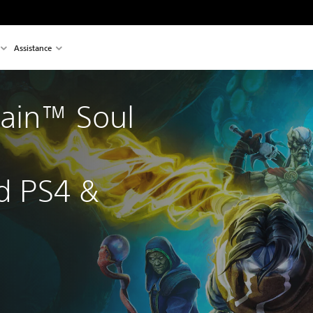
Assistance
Kain™ Soul 
 
d PS4 & 