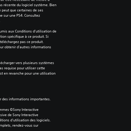
us récente du logiciel système. Bien 
e peut que certaines de ses 
ue sur une PS4. Consultez 
.
mis aux Conditions d'utilisation de 
tion spécifique à ce produit. Si 
téléchargez pas ce produit. 
our obtenir d'autres informations 
lécharger vers plusieurs systèmes 
s requise pour utiliser cette 
est en revanche pour une utilisation 
ver des informations importantes.
ammes ©Sony Interactive 
sive de Sony Interactive 
ons d’utilisation des logiciels. 
omplets, rendez-vous sur 