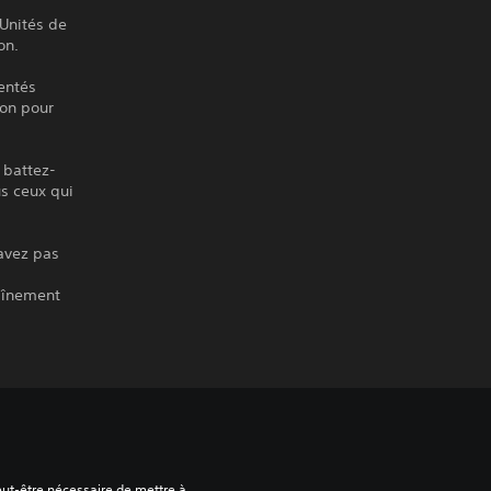
 Unités de
on.
entés
son pour
 battez-
s ceux qui
avez pas
raînement
peut-être nécessaire de mettre à 