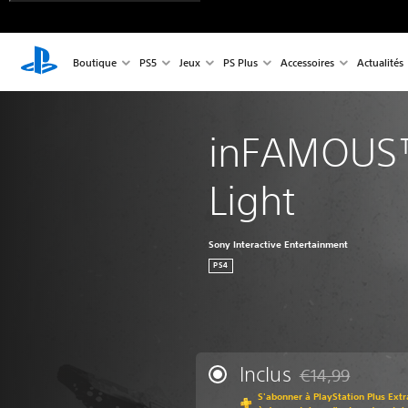
Boutique
PS5
Jeux
PS Plus
Accessoires
Actualités
inFAMOUS™ 
Light
Sony Interactive Entertainment
PS4
Inclus
€14,99
Remise par rappor
S'abonner à PlayStation Plus Extr