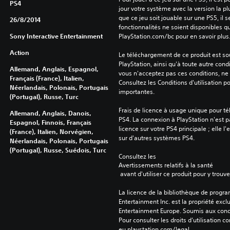
PS4
jour votre système avec la version la pl
que ce jeu soit jouable sur une PS5, il s
26/8/2014
fonctionnalités ne soient disponibles q
Sony Interactive Entertainment
PlayStation.com/bc pour en savoir plus
Action
Le téléchargement de ce produit est sou
PlayStation, ainsi qu'à toute autre condi
Allemand, Anglais, Espagnol,
vous n'acceptez pas ces conditions, ne 
Français (France), Italien,
Consultez les Conditions d'utilisation p
Néerlandais, Polonais, Portugais
importantes.
(Portugal), Russe, Turc
Frais de licence à usage unique pour té
Allemand, Anglais, Danois,
PS4. La connexion à PlayStation n'est pa
Espagnol, Finnois, Français
licence sur votre PS4 principale ; elle l'
(France), Italien, Norvégien,
sur d'autres systèmes PS4.
Néerlandais, Polonais, Portugais
(Portugal), Russe, Suédois, Turc
Consultez les 
Avertissements relatifs à la santé
 avant d'utiliser ce produit pour y trou
La licence de la bibliothèque de progr
Entertainment Inc. est la propriété exclu
Entertainment Europe. Soumis aux conditi
Pour consulter les droits d’utilisation c
eu.playstation.com/legal.