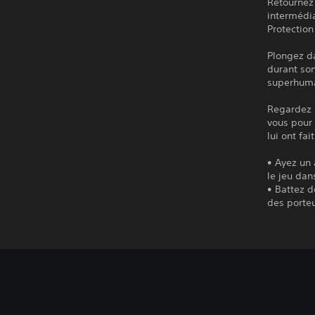
Retournez 
intermédi
Protectio
Plongez da
durant son
superhuma
Regardez F
vous pour
lui ont fai
• Ayez un
le jeu dan
• Battez d
des porteu