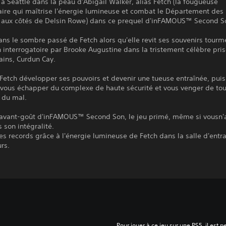
à Seattle dans la peau d'Abigail Walker, alias Fetch (la fougueuse
aire qui maîtrise l'énergie lumineuse et combat le Département des
n aux côtés de Delsin Rowe) dans ce prequel d'inFAMOUS™ Second S
ns le sombre passé de Fetch alors qu'elle revit ses souvenirs tourm
 interrogatoire par Brooke Augustine dans la tristement célèbre pri
ins, Curdun Cay.
etch développer ses pouvoirs et devenir une tueuse entraînée, puis
 vous échapper du complexe de haute sécurité et vous venger de tou
t du mal.
 avant-goût d'inFAMOUS™ Second Son, le jeu primé, même si vousn'
s son intégralité.
es records grâce à l'énergie lumineuse de Fetch dans la salle d'ent
rs.
Pour jouer à ce jeu sur une PS5, il est 