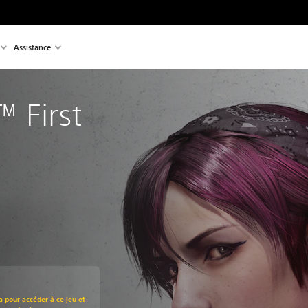
Assistance
First 
t au prix d'origine de €14,99
a pour accéder à ce jeu et