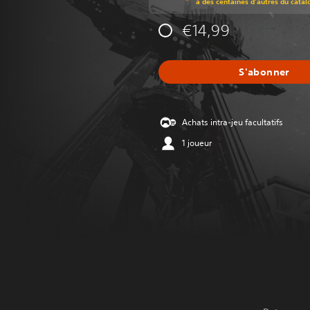
à des centaines d'autres du catal
€14,99
S'abonner
Achats intra-jeu facultatifs
1 joueur