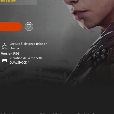
ogue des jeux
Lecture à distance prise en
charge
Version PS4
Vibration de la manette
DUALSHOCK 4