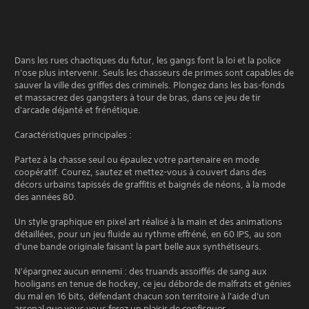
Dans les rues chaotiques du futur, les gangs font la loi et la police
n'ose plus intervenir. Seuls les chasseurs de primes sont capables de
sauver la ville des griffes des criminels. Plongez dans les bas-fonds
et massacrez des gangsters à tour de bras, dans ce jeu de tir
d'arcade déjanté et frénétique.
Caractéristiques principales :
Partez à la chasse seul ou épaulez votre partenaire en mode
coopératif. Courez, sautez et mettez-vous à couvert dans des
décors urbains tapissés de graffitis et baignés de néons, à la mode
des années 80.
Un style graphique en pixel art réalisé à la main et des animations
détaillées, pour un jeu fluide au rythme effréné, en 60 IPS, au son
d'une bande originale faisant la part belle aux synthétiseurs.
N'épargnez aucun ennemi : des truands assoiffés de sang aux
hooligans en tenue de hockey, ce jeu déborde de malfrats et génies
du mal en 16 bits, défendant chacun son territoire à l'aide d'un
arsenal que vous vous ferez un plaisir de confisquer.