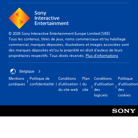
© 2026 Sony Interactive Entertainment Europe Limited (SIEE)
Tous les contenus, titres de jeux, noms commerciaux et/ou habillage
commercial, marques déposées, illustrations et images associées sont
des marques déposées et/ou la propriété en droit d'auteur de leurs
propriétaires respectifs. Tous droits réservés.
Plus d'informations
Belgique
Mentions
Politique de
Conditions
Plan
Conditions
Politique
juridiques
confidentialité
d'utilisation
du
d'utilisation
d'utilisation
du site web
site
des
des
logiciels
cookies