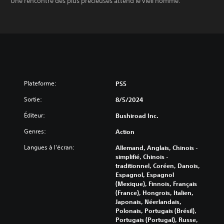
Une rencontre des plus précieuses attend le vieil homme.
Plateforme:
PS5
Sortie:
8/5/2024
Éditeur:
Bushiroad Inc.
Genres:
Action
Langues à l'écran:
Allemand, Anglais, Chinois -
simplifié, Chinois -
traditionnel, Coréen, Danois,
Espagnol, Espagnol
(Mexique), Finnois, Français
(France), Hongrois, Italien,
Japonais, Néerlandais,
Polonais, Portugais (Brésil),
Portugais (Portugal), Russe,