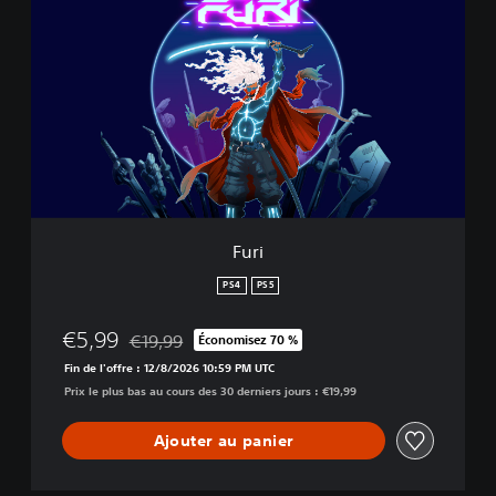
u
r
i
Furi
PS4
PS5
€5,99
€19,99
Économisez 70 %
Remise par rapport au prix d'origine de €19,99
Fin de l'offre : 12/8/2026 10:59 PM UTC
Prix le plus bas au cours des 30 derniers jours : €19,99
Ajouter au panier