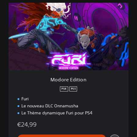
M
o
d
o
r
e
E
d
i
t
i
o
n
Modore Edition
PS4
PS5
Furi
Le nouveau DLC Onnamusha
Le Thème dynamique Furi pour PS4
€24,99