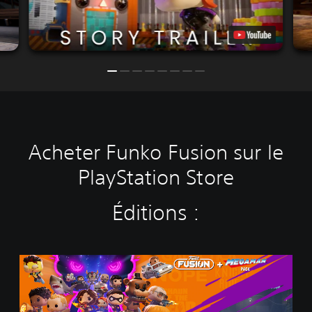
Acheter Funko Fusion sur le
PlayStation Store
Éditions :
F
u
n
k