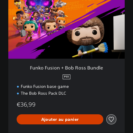
u
n
k
o
F
u
s
i
o
n
+
B
Funko Fusion + Bob Ross Bundle
o
b
PS5
R
Funko Fusion base game
o
s
The Bob Ross Pack DLC
s
B
€36,99
u
n
Ajouter au panier
d
l
e