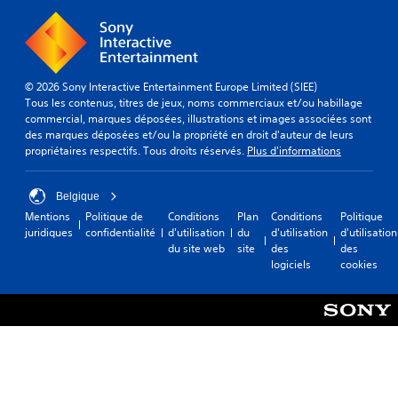
s
n
n
e
o
'
s
)
u
e
d
l
S
s
e
e
e
t
r
u
© 2026 Sony Interactive Entertainment Europe Limited (SIEE)
u
p
e
r
Tous les contenus, titres de jeux, noms commerciaux et/ou habillage
l
a
c
a
commercial, marques déposées, illustrations et images associées sont
s
s
o
f
des marques déposées et/ou la propriété en droit d'auteur de leurs
l
n
n
f
propriétaires respectifs. Tous droits réservés.
Plus d'informations
e
é
f
i
s
c
i
c
é
e
g
h
Belgique
l
s
u
a
é
Mentions
Politique de
Conditions
Plan
Conditions
Politique
s
r
g
m
juridiques
confidentialité
d'utilisation
du
d'utilisation
d'utilisation
a
a
e
e
du site web
site
des
des
i
t
t
n
logiciels
cookies
r
i
ê
t
e
o
t
s
d
n
e
c
e
q
h
l
c
u
a
é
o
i
u
s
m
v
t
d
p
o
e
e
r
u