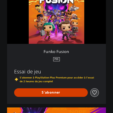
n
e
k
o
F
u
s
i
o
n
Funko Fusion
PS5
Essai de jeu
S'abonner à PlayStation Plus Premium pour accéder à l'essai
de 2 heures du jeu complet
S'abonner
F