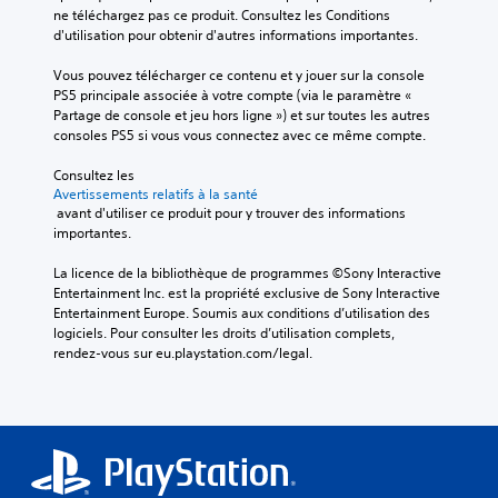
i
c
e
a
ne téléchargez pas ce produit. Consultez les Conditions 
n
e
o
p
n
d'utilisation pour obtenir d'autres informations importantes.
t
d
m
l
d
é
e
p
a
e
Vous pouvez télécharger ce contenu et y jouer sur la console 
r
m
o
y
s
PS5 principale associée à votre compte (via le paramètre « 
ê
a
r
o
s
Partage de console et jeu hors ligne ») et sur toutes les autres 
t
n
t
u
e
consoles PS5 si vous vous connectez avec ce même compte.
o
i
e
e
l
u
è
p
n
o
Consultez les 
d
r
a
m
n
Avertissements relatifs à la santé
e
e
s
o
u
 avant d'utiliser ce produit pour y trouver des informations 
s
à
d
d
n
importantes.
i
f
e
e
m
n
a
d
c
o
La licence de la bibliothèque de programmes ©Sony Interactive 
f
c
i
i
d
Entertainment Inc. est la propriété exclusive de Sony Interactive 
o
i
a
n
è
Entertainment Europe. Soumis aux conditions d’utilisation des 
r
l
l
é
l
logiciels. Pour consulter les droits d’utilisation complets, 
m
i
o
m
e
rendez-vous sur eu.playstation.com/legal.
a
t
g
a
p
t
e
u
t
r
i
r
e
i
é
o
l
s
q
d
n
a
p
u
é
s
l
a
e
f
p
e
r
(
i