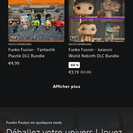
PS5
PS5
PACK D'EXTENSIONS
PACK D'EXTENSIONS
Funko Fusion - Fantastik
Funko Fusion - Jurassic
Plastik DLC Bundle
World Rebirth DLC Bundle
€4,99
-60 %
Prix de l'offre : €3,19 Prix initial :
€3,19
€7,99
Afficher plus
Funko Fusion en quelques mots
Déballez votre univers ! Jouez