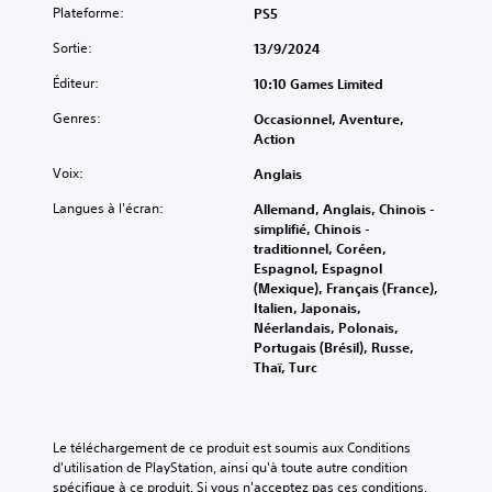
s
u
n
p
Plateforme:
PS5
a
e
l
s
d
o
u
t
e
e
Sortie:
13/9/2024
e
u
t
ê
s
à
c
v
r
t
s
Éditeur:
10:10 Games Limited
t
h
e
e
e
o
o
a
z
s
h
Genres:
Occasionnel, Aventure,
u
u
q
r
j
a
Action
s
t
u
e
o
u
-
m
e
c
Voix:
Anglais
u
t
t
o
s
o
e
e
i
m
o
n
Langues à l'écran:
Allemand, Anglais, Chinois -
u
(
t
e
r
f
simplifié, Chinois -
r
H
r
n
t
i
traditionnel, Coréen,
s
U
e
t
i
g
Espagnol, Espagnol
d
D
s
d
e
u
(Mexique), Français (France),
e
)
c
u
a
r
Italien, Japonais,
s
e
a
r
u
e
Néerlandais, Polonais,
p
s
r
a
d
r
Portugais (Brésil), Russe,
o
t
c
n
i
l
Thaï, Turc
i
a
e
t
o
e
n
g
j
l
.
s
t
r
e
e
c
s
a
u
g
o
Le téléchargement de ce produit est soumis aux Conditions 
d
n
n
a
m
d'utilisation de PlayStation, ainsi qu'à toute autre condition 
'
d
e
m
m
spécifique à ce produit. Si vous n'acceptez pas ces conditions, 
i