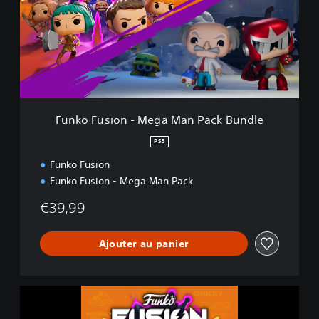
o
F
u
s
i
o
n
-
M
Funko Fusion - Mega Man Pack Bundle
e
g
PS5
a
Funko Fusion
M
a
Funko Fusion - Mega Man Pack
n
P
€39,99
a
c
Ajouter au panier
k
B
u
n
F
d
u
l