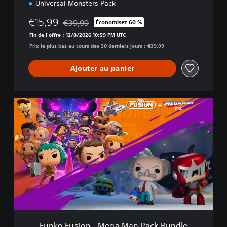
Universal Monsters Pack
t
i
€15,99
€39,99
Économisez 60 %
o
Remise par rapport au prix d'origine de €39,99
n
Fin de l'offre : 12/8/2026 10:59 PM UTC
B
Prix le plus bas au cours des 30 derniers jours : €39,99
u
n
Ajouter au panier
d
l
e
F
u
n
k
o
F
u
s
i
o
n
-
M
Funko Fusion - Mega Man Pack Bundle