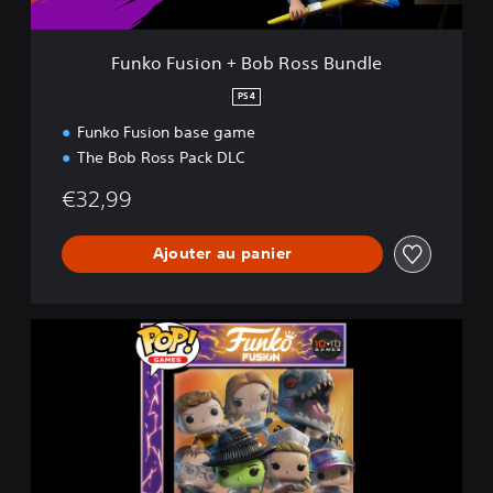
n
+
B
Funko Fusion + Bob Ross Bundle
o
b
PS4
R
Funko Fusion base game
o
s
The Bob Ross Pack DLC
s
B
€32,99
u
n
Ajouter au panier
d
l
e
F
u
n
k
o
F
u
s