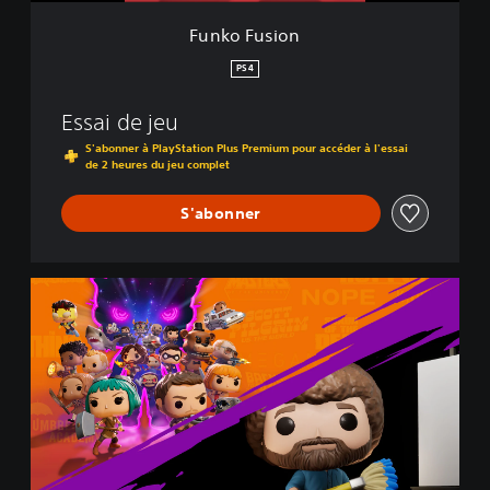
Funko Fusion
PS4
Essai de jeu
S'abonner à PlayStation Plus Premium pour accéder à l'essai
de 2 heures du jeu complet
S'abonner
F
u
n
k
o
F
u
s
i
o