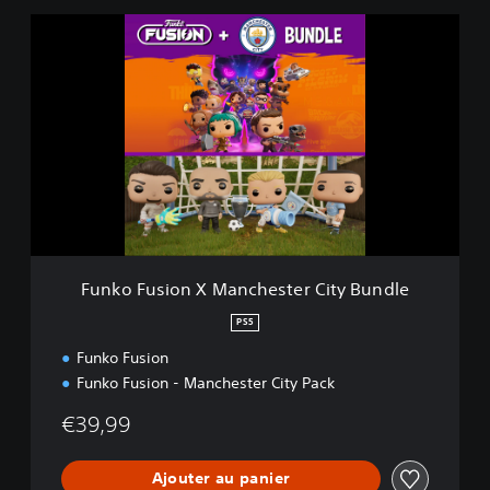
F
u
n
k
o
F
u
s
i
o
n
X
M
Funko Fusion X Manchester City Bundle
a
n
PS5
c
Funko Fusion
h
e
Funko Fusion - Manchester City Pack
s
t
€39,99
e
r
Ajouter au panier
C