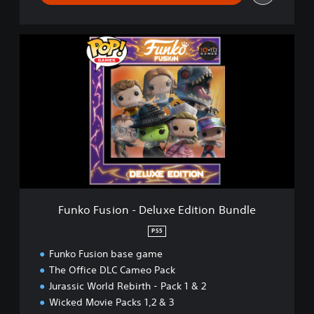
i
t
y
F
B
u
u
n
n
k
d
o
l
F
e
u
s
i
o
n
-
D
Funko Fusion - Deluxe Edition Bundle
e
l
PS5
u
Funko Fusion base game
x
e
The Office DLC Cameo Pack
E
Jurassic World Rebirth - Pack 1 & 2
d
Wicked Movie Packs 1,2 & 3
i