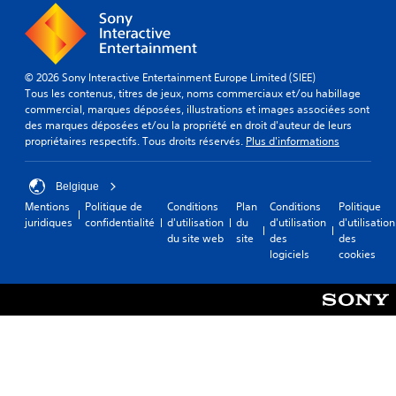
© 2026 Sony Interactive Entertainment Europe Limited (SIEE)
Tous les contenus, titres de jeux, noms commerciaux et/ou habillage
commercial, marques déposées, illustrations et images associées sont
des marques déposées et/ou la propriété en droit d'auteur de leurs
propriétaires respectifs. Tous droits réservés.
Plus d'informations
Belgique
Mentions
Politique de
Conditions
Plan
Conditions
Politique
juridiques
confidentialité
d'utilisation
du
d'utilisation
d'utilisation
du site web
site
des
des
logiciels
cookies