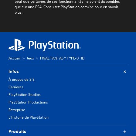
peut que certaines de ses fonctionnalités ne soient disponibles 
que sur une PS4. Consultez PlayStation.com/bc pour en savoir 
plus.
Accueil
Jeux
FINAL FANTASY TYPE-0 HD
Infos
À propos de SIE
Carrières
PlayStation Studios
PlayStation Productions
Entreprise
L'histoire de PlayStation
Produits