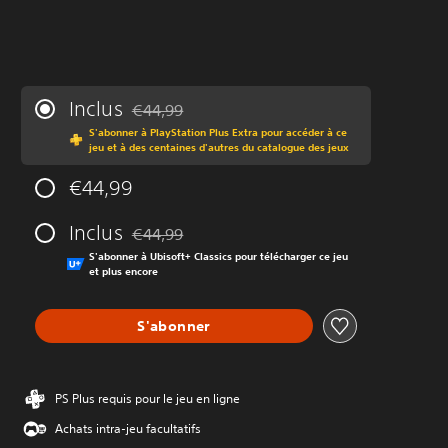
Inclus
€44,99
Remise par rapport au prix d'origine de €44,99
S'abonner à PlayStation Plus Extra pour accéder à ce
jeu et à des centaines d'autres du catalogue des jeux
€44,99
Inclus
€44,99
Remise par rapport au prix d'origine de €44,99
S'abonner à Ubisoft+ Classics pour télécharger ce jeu
et plus encore
S'abonner
PS Plus requis pour le jeu en ligne
Achats intra-jeu facultatifs