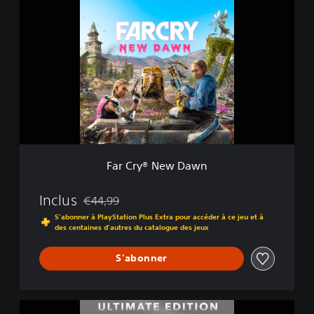
a
r
C
r
y
®
N
e
w
D
a
w
Far Cry® New Dawn
n
Inclus
€44,99
Remise par rapport au prix d'origine de €44,99
S'abonner à PlayStation Plus Extra pour accéder à ce jeu et à
des centaines d'autres du catalogue des jeux
S'abonner
U