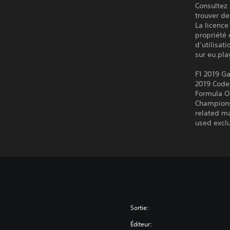
Consultez 
trouver de
La licence
propriété 
d’utilisat
sur eu.pla
F1 2019 G
2019 Code
Formula O
Champions
related ma
used exclu
Sortie:
Éditeur: