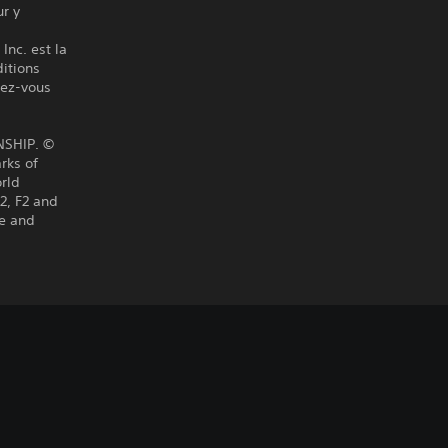
ur y
Inc. est la
itions
ndez-vous
NSHIP. ©
rks of
rld
2, F2 and
le and