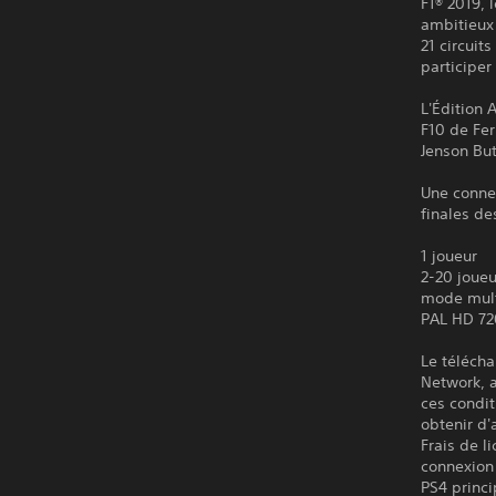
F1® 2019, 
ambitieux 
21 circuit
participer
L'Édition 
F10 de Fe
Jenson But
Une connex
finales de
1 joueur
2-20 joueu
mode mult
PAL HD 72
Le télécha
Network, a
ces condit
obtenir d'
Frais de l
connexion 
PS4 princi