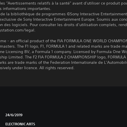
les "Avertissements relatifs à la santé" avant d'utiliser ce produit po
s informations importantes.
 de la bibliothèque de programmes ©Sony Interactive Entertainment 
exclusive de Sony Interactive Entertainment Europe. Soumis aux cond
ion des logiciels. Pour consulter les droits d’utilisation complets, re
ystation.com/legal.
ame - an official product of the FIA FORMULA ONE WORLD CHAMPIO
masters. The F1 logo, F1, FORMULA 1 and related marks are trade ma
ne Licensing BV, a Formula 1 company. Licensed by Formula One Wo
hip Limited. The F2 FIA FORMULA 2 CHAMPIONSHIP logo, FORMULA 
rks are trade marks of the Federation Internationale de L’Automobi
sively under licence. All rights reserved.
24/6/2019
ELECTRONIC ARTS