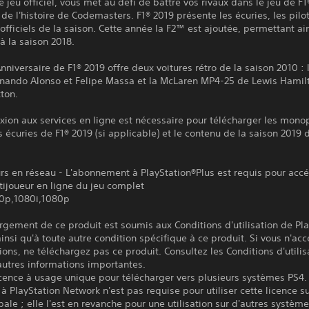
le jeu officiel, vous met au défi de battre vos rivaux dans le jeu de F1
de l'histoire de Codemasters. F1® 2019 présente les écuries, les pilot
s officiels de la saison. Cette année la F2™ est ajoutée, permettant ai
 à la saison 2018.
Anniversaire de F1® 2019 offre deux voitures rétro de la saison 2010 : l
rnando Alonso et Felipe Massa et la McLaren MP4-25 de Lewis Hamil
ton.
ion aux services en ligne est nécessaire pour télécharger les mono
s écuries de F1® 2019 (si applicable) et le contenu de la saison 2019
rs en réseau - L'abonnement à PlayStation®Plus est requis pour acc
ijoueur en ligne du jeu complet
0p,1080i,1080p
rgement de ce produit est soumis aux Conditions d'utilisation de Pl
insi qu'à toute autre condition spécifique à ce produit. Si vous n'ac
ions, ne téléchargez pas ce produit. Consultez les Conditions d'utilis
autres informations importantes.
icence à usage unique pour télécharger vers plusieurs systèmes PS4.
à PlayStation Network n'est pas requise pour utiliser cette licence su
pale ; elle l'est en revanche pour une utilisation sur d'autres systèm