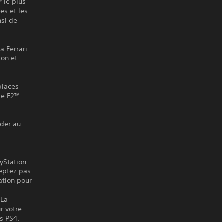
® le plus
es et les
nsi de
a Ferrari
ton et
places
 de F2™.
éder au
ayStation
ceptez pas
ation pour
 La
r votre
es PS4.