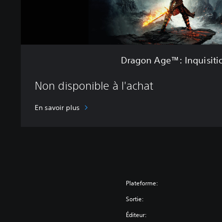
n
q
u
i
s
i
Dragon Age™: Inquisiti
t
i
Non disponible à l'achat
o
n
En savoir plus
Plateforme:
Sortie:
Éditeur: