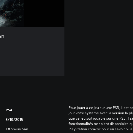
n
n
é
e
on
Pour jouer à ce jeu sur une PS5, il est 
PS4
jour votre système avec la version la pl
que ce jeu soit jouable sur une PS5, il s
5/10/2015
fonctionnalités ne soient disponibles q
EA Swiss Sarl
PlayStation.com/bc pour en savoir plus