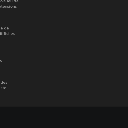
ois Jeu de
extensions
pe de
fficiles
s.
 des
ste.