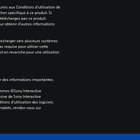
mis aux Conditions d'utilisation de 
tion spécifique à ce produit. Si 
téléchargez pas ce produit. 
our obtenir d'autres informations 
lécharger vers plusieurs systèmes 
s requise pour utiliser cette 
est en revanche pour une utilisation 
ver des informations importantes.
ammes ©Sony Interactive 
sive de Sony Interactive 
ons d’utilisation des logiciels. 
omplets, rendez-vous sur 