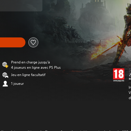
ort au prix d'origine de €39,99
Prend en charge jusqu'à
4 joueurs en ligne avec PS Plus
Jeu en ligne facultatif
1 joueur
I
V
d