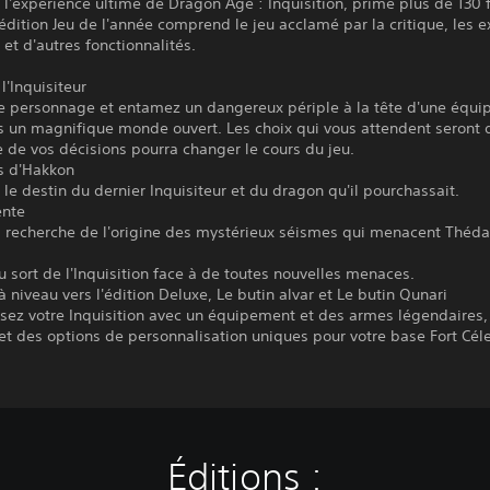
l'expérience ultime de Dragon Age : Inquisition, primé plus de 130 f
'édition Jeu de l'année comprend le jeu acclamé par la critique, les 
, et d'autres fonctionnalités.
l'Inquisiteur
re personnage et entamez un dangereux périple à la tête d'une équi
 un magnifique monde ouvert. Les choix qui vous attendent seront di
 de vos décisions pourra changer le cours du jeu.
cs d'Hakkon
le destin du dernier Inquisiteur et du dragon qu'il pourchassait.
ente
a recherche de l'origine des mystérieux séismes qui menacent Théda
 sort de l'Inquisition face à de toutes nouvelles menaces.
à niveau vers l'édition Deluxe, Le butin alvar et Le butin Qunari
sez votre Inquisition avec un équipement et des armes légendaires,
t des options de personnalisation uniques pour votre base Fort Céle
Éditions :