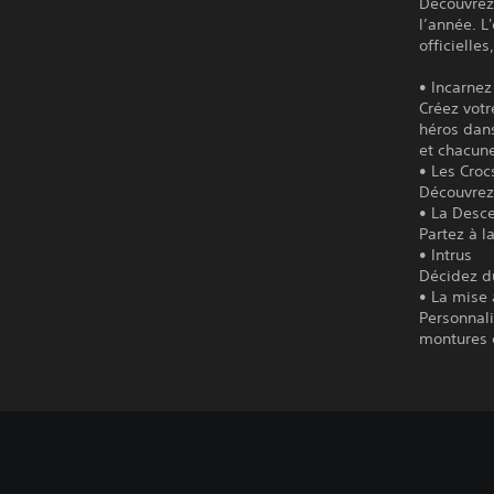
Découvrez 
l’année. L
officielles
• Incarnez 
Créez vot
héros dans
et chacune
• Les Cro
Découvrez 
• La Desc
Partez à l
• Intrus
Décidez du
• La mise 
Personnali
montures e