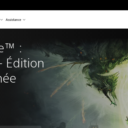
Assistance
e™ : 
- Édition 
née