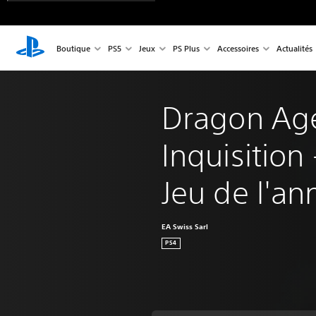
Boutique
PS5
Jeux
PS Plus
Accessoires
Actualités
Dragon Ag
Inquisition 
Jeu de l'an
EA Swiss Sarl
PS4