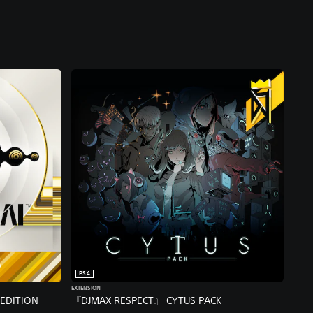
PS4
EXTENSION
EDITION
『DJMAX RESPECT』 CYTUS PACK