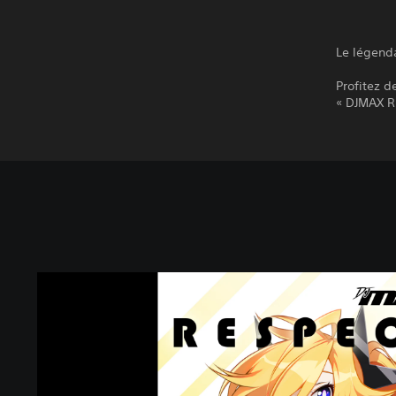
Le légenda
Profitez d
« DJMAX R
D
J
M
A
X
R
E