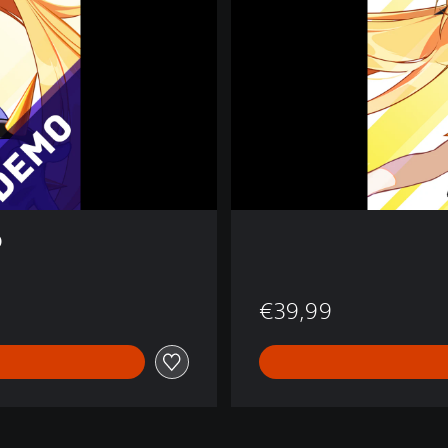
S
P
E
C
T
O
€39,99