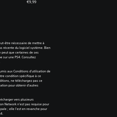
€9,99
peut-être nécessaire de mettre à 
us récente du logiciel système. Bien 
e peut que certaines de ses 
ue sur une PS4. Consultez 
.
mis aux Conditions d'utilisation de 
tre condition spécifique à ce 
itions, ne téléchargez pas ce 
sation pour obtenir d'autres 
écharger vers plusieurs 
on Network n'est pas requise pour 
ipale ; elle l'est en revanche pour 
S4.