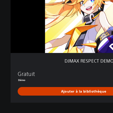
S
P
E
C
T
D
E
M
O
DJMAX RESPECT DEM
Gratuit
Démo
Ajouter à la bibliothèque