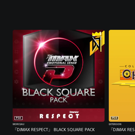
PS4
PS4
MORCEAU
EXTENSION
『DJMAX RESPECT』 BLACK SQUARE PACK
『DJMAX RES