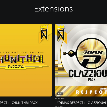
Extensions
PS4
MORCEAU
PECT』 CHUNITHM PACK
『DJMAX RESPECT』 CLAZZIQUAI 