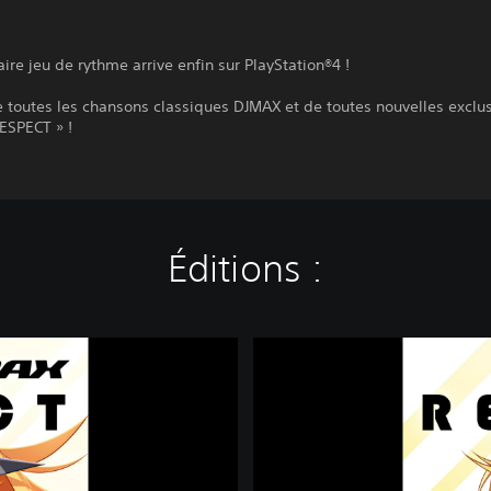
ire jeu de rythme arrive enfin sur PlayStation®4 !
e toutes les chansons classiques DJMAX et de toutes nouvelles exclus
ESPECT » !
Éditions :
D
J
M
A
X
R
E