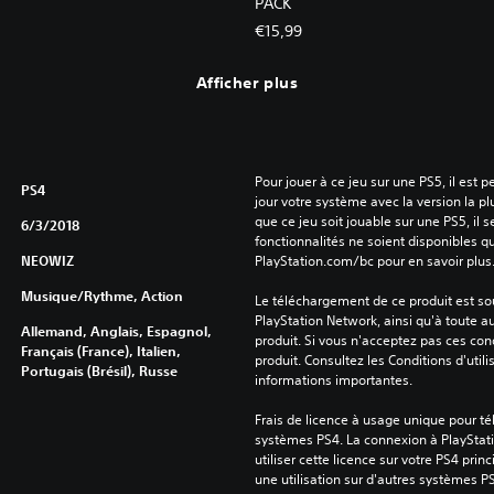
PACK
€15,99
Afficher plus
Pour jouer à ce jeu sur une PS5, il est 
PS4
jour votre système avec la version la pl
que ce jeu soit jouable sur une PS5, il s
6/3/2018
fonctionnalités ne soient disponibles q
NEOWIZ
PlayStation.com/bc pour en savoir plus
Musique/Rythme, Action
Le téléchargement de ce produit est sou
PlayStation Network, ainsi qu'à toute au
Allemand, Anglais, Espagnol,
produit. Si vous n'acceptez pas ces cond
Français (France), Italien,
produit. Consultez les Conditions d'utili
Portugais (Brésil), Russe
informations importantes.
Frais de licence à usage unique pour tél
systèmes PS4. La connexion à PlayStati
utiliser cette licence sur votre PS4 princ
une utilisation sur d'autres systèmes P