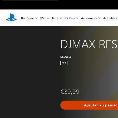
Boutique
PS5
Jeux
PS Plus
Accessoires
Actualités
DJMAX RES
NEOWIZ
PS4
€39,99
Ajouter au panier