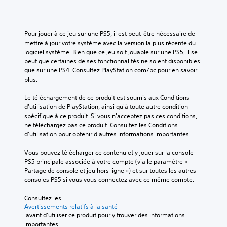
e
u
c
u
a
r
a
r
u
e
r
a
d
r
c
Pour jouer à ce jeu sur une PS5, il est peut-être nécessaire de 
n
i
l
e
mettre à jour votre système avec la version la plus récente du 
t
o
e
j
logiciel système. Bien que ce jeu soit jouable sur une PS5, il se 
l
.
s
e
peut que certaines de ses fonctionnalités ne soient disponibles 
e
c
u
que sur une PS4. Consultez PlayStation.com/bc pour en savoir 
g
o
n
plus.
a
m
e
m
m
c
Le téléchargement de ce produit est soumis aux Conditions 
e
a
o
d'utilisation de PlayStation, ainsi qu'à toute autre condition 
p
n
m
spécifique à ce produit. Si vous n'acceptez pas ces conditions, 
l
d
p
ne téléchargez pas ce produit. Consultez les Conditions 
a
e
o
d'utilisation pour obtenir d'autres informations importantes.
y
s
r
o
s
t
Vous pouvez télécharger ce contenu et y jouer sur la console 
u
e
e
PS5 principale associée à votre compte (via le paramètre « 
e
l
p
Partage de console et jeu hors ligne ») et sur toutes les autres 
n
o
a
consoles PS5 si vous vous connectez avec ce même compte.
m
n
s
o
u
d
Consultez les 
d
n
e
Avertissements relatifs à la santé
e
m
d
 avant d'utiliser ce produit pour y trouver des informations 
c
o
i
importantes.