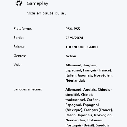
s
e
Gameplay
e
c
i
z
l
t
q
j
Mise en pause du jeu
e
i
u
o
j
v
e
u
e
e
e
)
Plateforme:
PS4, PS5
u
r
r
e
l
V
Sortie:
23/9/2024
s
n
e
o
a
p
s
u
Éditeur:
THQ NORDIC GMBH
n
a
o
s
s
u
n
p
Genres:
Action
l
s
d
o
e
Voix:
Allemand, Anglais,
e
e
u
s
Espagnol, Français (France),
à
c
v
s
Italien, Japonais, Norvégien,
t
h
e
o
Néerlandais
o
a
z
u
u
q
r
s
Langues à l'écran:
Allemand, Anglais, Chinois -
t
u
e
-
simplifié, Chinois -
m
e
c
t
traditionnel, Coréen,
o
s
o
i
Espagnol, Espagnol
m
o
n
t
(Mexique), Français (France),
e
r
f
r
Italien, Japonais, Norvégien,
n
t
i
e
Néerlandais, Polonais,
t
i
g
s
Portugais (Brésil), Suédois
d