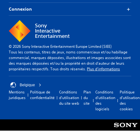
m
a
e
t
Connexion
n
i
t
o
s
n
c
q
l
u
é
i
s
© 2026 Sony Interactive Entertainment Europe Limited (SIEE)
v
d
Tous les contenus, titres de jeux, noms commerciaux et/ou habillage
o
e
commercial, marques déposées, illustrations et images associées sont
u
l
des marques déposées et/ou la propriété en droit d'auteur de leurs
s
'
propriétaires respectifs. Tous droits réservés.
Plus d'informations
s
i
o
n
n
t
Belgique
t
r
p
Mentions
Politique de
Conditions
Plan
Conditions
Politique
i
r
juridiques
confidentialité
d'utilisation
du
d'utilisation
d'utilisation
g
o
du site web
site
des
des
u
p
logiciels
cookies
e
o
e
s
t
é
l
e
e
s