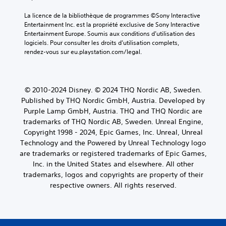
i
d
a
n
è
l
La licence de la bibliothèque de programmes ©Sony Interactive 
é
l
o
Entertainment Inc. est la propriété exclusive de Sony Interactive 
m
e
g
Entertainment Europe. Soumis aux conditions d’utilisation des 
a
p
u
logiciels. Pour consulter les droits d’utilisation complets, 
t
r
e
rendez-vous sur eu.playstation.com/legal.
i
é
s
q
d
p
u
é
a
e
f
r
© 2010-2024 Disney. © 2024 THQ Nordic AB, Sweden.
(
i
l
j
Published by THQ Nordic GmbH, Austria. Developed by
n
é
e
i
Purple Lamp GmbH, Austria. THQ and THQ Nordic are
s
u
,
trademarks of THQ Nordic AB, Sweden. Unreal Engine,
.
h
o
Copyright 1998 - 2024, Epic Games, Inc. Unreal, Unreal
o
u
Technology and the Powered by Unreal Technology logo
r
u
S
are trademarks or registered trademarks of Epic Games,
s
t
o
l
Inc. in the United States and elsewhere. All other
i
u
i
l
trademarks, logos and copyrights are property of their
s
g
i
respective owners. All rights reserved.
-
n
s
t
e
e
i
u
r
n
t
l