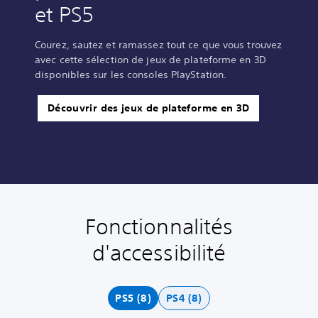
et PS5
Courez, sautez et ramassez tout ce que vous trouvez
avec cette sélection de jeux de plateforme en 3D
disponibles sur les consoles PlayStation.
Découvrir des jeux de plateforme en 3D
Fonctionnalités
C
J
R
M
o
o
e
i
d'accessibilité
m
u
c
s
m
a
o
e
a
b
n
e
n
l
f
n
PS5 (8)
PS4 (8)
d
e
i
p