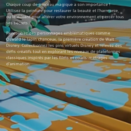
Chaque coup de pinceau magique a son importance !
Utilisez la peinture pour restaurer la beauté et l'harmonie,
ou le diluant pour altérer votre environnement et percer tous
ses secrets.
Rencontrez des personnages emblématiques comme
Oswald le lapin chanceux, la première création de Walt
Disney. Collectionnez les pins virtuels Disney et relevez des
défis créatifs tout en explorant les niveaux de plateformes
classiques inspirés par les films et courts-métrages
d'animation.