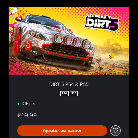
D
I
R
T
5
P
S
4
&
P
S
5
DIRT 5 PS4 & PS5
PS4
PS5
DIRT 5
€69,99
Ajouter au panier