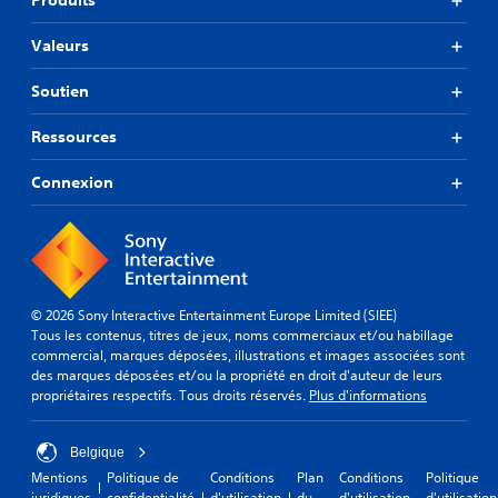
Produits
Valeurs
Soutien
Ressources
Connexion
© 2026 Sony Interactive Entertainment Europe Limited (SIEE)
Tous les contenus, titres de jeux, noms commerciaux et/ou habillage
commercial, marques déposées, illustrations et images associées sont
des marques déposées et/ou la propriété en droit d'auteur de leurs
propriétaires respectifs. Tous droits réservés.
Plus d'informations
Belgique
Mentions
Politique de
Conditions
Plan
Conditions
Politique
juridiques
confidentialité
d'utilisation
du
d'utilisation
d'utilisation