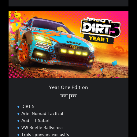
Y
e
a
r
O
n
e
E
d
i
t
i
o
Year One Edition
n
PS4
PS5
DIRT 5
Ariel Nomad Tactical
Audi TT Safari
VW Beetle Rallycross
Trois sponsors exclusifs