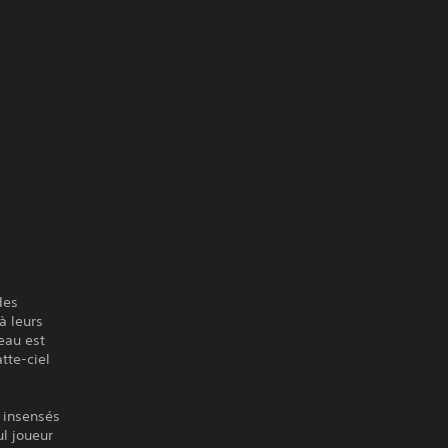
des
à leurs
eau est
tte-ciel
 insensés
l joueur