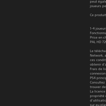
peut égale
joueurs pe
Ce produit
1-4 joueur
Fonctionn
Prise en c
PAL HD 72
Le télécha
Network, a
ces condit
obtenir d'
Frais de l
connexion 
PS4 princi
Consultez 
trouver de
La licence
propriété 
d’utilisat
sur eu.pla