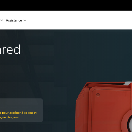
Assistance
ared
t au prix d'origine de €13,99
a pour accéder à ce jeu et
ogue des jeux