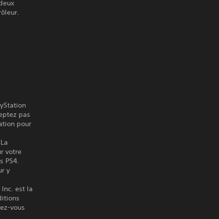
 deux
ôleur.
ayStation
ceptez pas
ation pour
 La
r votre
es PS4.
ur y
Inc. est la
itions
ndez-vous