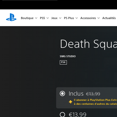
Boutique
PS5
Jeux
PS Plus
Accessoires
Actualités
Death Squ
SMG STUDIO
PS4
Inclus
€13,99
Remise par rappor
S'abonner à PlayStation Plus Extr
à des centaines d'autres du catal
€13,99