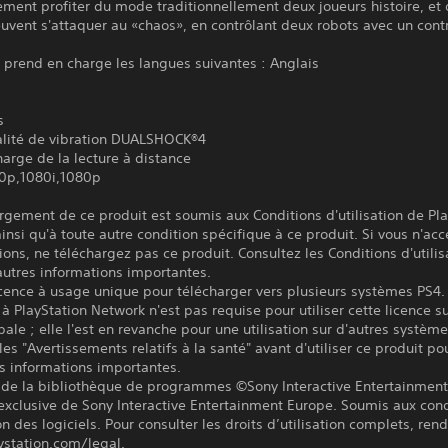
ment profiter du mode traditionnellement deux joueurs histoire, et
uvent s'attaquer au «chaos», en contrôlant deux robots avec un contr
 prend en charge les langues suivantes : Anglais
s
alité de vibration DUALSHOCK®4
harge de la lecture à distance
0p,1080i,1080p
rgement de ce produit est soumis aux Conditions d'utilisation de Pl
insi qu'à toute autre condition spécifique à ce produit. Si vous n'ac
ions, ne téléchargez pas ce produit. Consultez les Conditions d'utilis
autres informations importantes.
icence à usage unique pour télécharger vers plusieurs systèmes PS4.
à PlayStation Network n'est pas requise pour utiliser cette licence su
pale ; elle l'est en revanche pour une utilisation sur d'autres systèm
les "Avertissements relatifs à la santé" avant d'utiliser ce produit po
s informations importantes.
 de la bibliothèque de programmes ©Sony Interactive Entertainment 
exclusive de Sony Interactive Entertainment Europe. Soumis aux cond
ion des logiciels. Pour consulter les droits d’utilisation complets, re
ystation.com/legal.