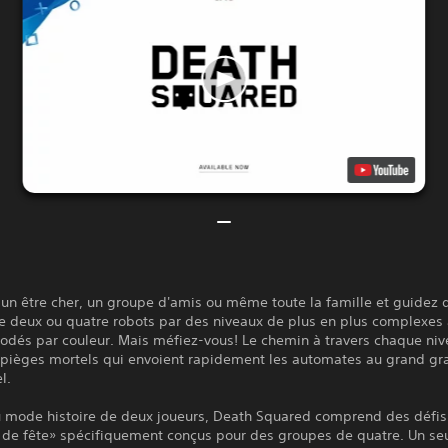
un être cher, un groupe d'amis ou même toute la famille et guidez 
e deux ou quatre robots par des niveaux de plus en plus complexes 
codés par couleur. Mais méfiez-vous! Le chemin à travers chaque niv
 pièges mortels qui envoient rapidement les automates au grand gra
l.
u mode histoire de deux joueurs, Death Squared comprend des défis
 de fête» spécifiquement conçus pour des groupes de quatre. Un seu