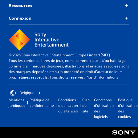
Ressources
Connexion
© 2026 Sony Interactive Entertainment Europe Limited (SIEE)
Tous les contenus, titres de jeux, noms commerciaux et/ou habillage
commercial, marques déposées, illustrations et images associées sont
des marques déposées et/ou la propriété en droit d'auteur de leurs
propriétaires respectifs. Tous droits réservés.
Plus d'informations
Belgique
Mentions
Politique de
Conditions
Plan
Conditions
Politique
juridiques
confidentialité
d'utilisation
du
d'utilisation
d'utilisation
du site web
site
des
des
logiciels
cookies