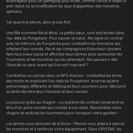
avantageux pour un gameplay plus fluide, comme l'achat d'objets à
prix réduit ou la modification du taux d'apparition des monstres
spéciaux.
Car quand je pleure, alors je suis fort.
Une fille nommée Rei et Mirai, sa petite sœur, sont entraînées dans
l'au-delà du Purgatoire. Pour sauver sa sœur, Rei signe un contrat
avec les Démons du Purgatoire pour combattre les monstres qui
infestent leur monde. Rei et ses compagnons Exécuteurs doivent
faire face à leur passé et affronter leurs larmes pour surmonter les
Tourments et les monstres qui les attendent. Rei sauvera-t-elle
l'âme de sa sœur avant qu'il ne soit trop tard ?
Combattez vos larmes dans ce RPG d'action : combattez les âmes
des morts en explorant l'au-delà du Purgatoire. Incarnez quatre
personnages différents et débloquez leurs souvenirs pour découvrir
la vérité derrière leurs histoires et leurs secrets.
Le pouvoir grâce au chagrin – Le système de combat comprend un
être d'un autre monde qui combat à vos côtés. Rassemblez votre
chagrin et endurez les tourments pour invoquer votre gardien !
Les larmes vous donnent de la force – Pleurer vous aidera à vaincre
les monstres et à renforcer votre équipement. Dans CRYSTAR, les