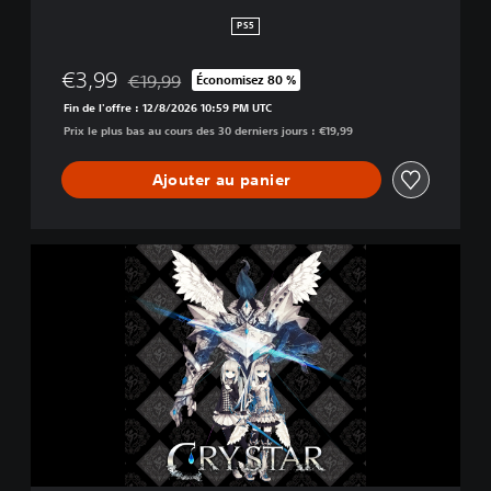
d
PS5
€3,99
€19,99
Économisez 80 %
Remise par rapport au prix d'origine de €19,99
Fin de l'offre : 12/8/2026 10:59 PM UTC
Prix le plus bas au cours des 30 derniers jours : €19,99
Ajouter au panier
C
R
Y
S
T
A
R