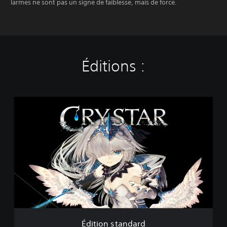
larmes ne sont pas un signe de faiblesse, mais de force.
Éditions :
É
d
i
t
i
o
n
s
t
a
n
d
a
Édition standard
r