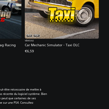
PS5
PS4
VÉHICULE
rag Racing
Car Mechanic Simulator - Taxi DLC
€6,59
peut-être nécessaire de mettre à 
us récente du logiciel système. Bien 
e peut que certaines de ses 
ue sur une PS4. Consultez 
.