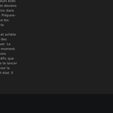
ueurs bien
et deviens
ains dans
. Prépare-
se tes
 ta
 et achète
s des
ver. Le
n moment.
ions
défis que
e te lancer
our la
état. Il