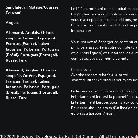
Simulateur, Pilotage/Courses,
Le téléchargement de ce produit est sou
Éducatif
PlayStation, ainsi qu'à toute autre condi
vous n'acceptez pas ces conditions, ne 
Anglais
Consultez les Conditions d'utilisation p
importantes.
Allemand, Anglais, Chinois -
simplifié, Coréen, Espagnol,
Vous pouvez télécharger ce contenu et y
Français (France), Italien,
principale associée à votre compte (via
Japonais, Polonais, Portugais
et jeu hors ligne ») et sur toutes les au
(Brésil), Portugais (Portugal),
connectez avec ce même compte.
Russe, Turc
Consultez les 
Allemand, Anglais, Chinois -
Avertissements relatifs à la santé
simplifié, Coréen, Espagnol,
 avant d'utiliser ce produit pour y trou
Français (France), Italien,
Japonais, Polonais, Portugais
La licence de la bibliothèque de progr
(Brésil), Portugais (Portugal),
Entertainment Inc. est la propriété exclu
Russe, Turc
Entertainment Europe. Soumis aux conditi
Pour consulter les droits d’utilisation c
eu.playstation.com/legal.
1© 2021 Playway. Developed by Red Dot Games. All other trademark