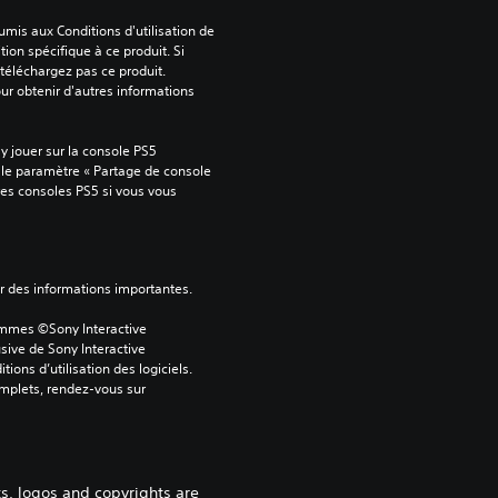
mis aux Conditions d'utilisation de 
tion spécifique à ce produit. Si 
téléchargez pas ce produit. 
our obtenir d'autres informations 
 jouer sur la console PS5 
 le paramètre « Partage de console 
tres consoles PS5 si vous vous 
ver des informations importantes.
ammes ©Sony Interactive 
sive de Sony Interactive 
ons d’utilisation des logiciels. 
omplets, rendez-vous sur 
s, logos and copyrights are