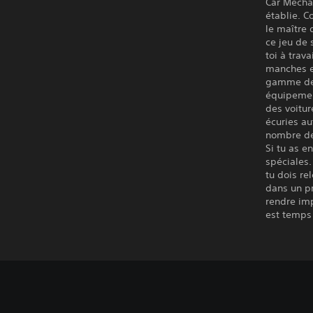
Car Mecha
établie. 
le maître 
ce jeu de 
toi à trav
manches et
gamme de 
équipement
des voitur
écuries au
nombre de
Si tu as e
spéciales.
tu dois re
dans un pr
rendre imp
est temps 