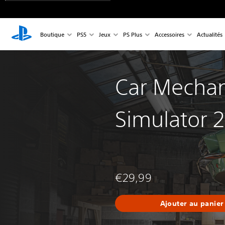
Boutique
PS5
Jeux
PS Plus
Accessoires
Actualités
Car Mechan
Simulator 
€29,99
Ajouter au panier