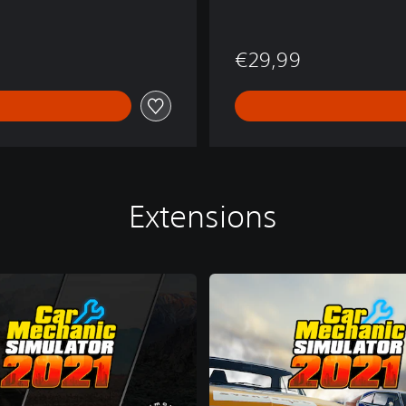
r
2
0
€29,99
2
1
Extensions