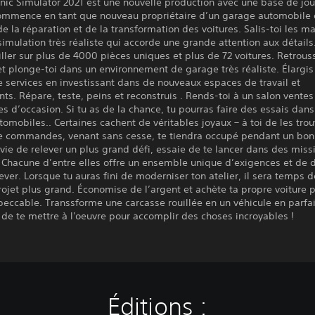
nic Simulator 2021 est une nouvelle production avec une base de jo
Commence en tant que nouveau propriétaire d’un garage automobile 
de la réparation et de la transformation des voitures. Salis-toi les m
simulation très réaliste qui accorde une grande attention aux détails
ailler sur plus de 4000 pièces uniques et plus de 72 voitures. Retrous
 plonge-toi dans un environnement de garage très réaliste. Élargis
services en investissant dans de nouveaux espaces de travail et
s. Répare, teste, peins et reconstruis . Rends-toi à un salon ventes
es d’occasion. Si tu as de la chance, tu pourras faire des essais dan
tomobiles.. Certaines cachent de véritables joyaux – à toi de les trou
 commandes, venant sans cesse, te tiendra occupé pendant un bo
nvie de relever un plus grand défi, essaie de te lancer dans des miss
 Chacune d’entre elles offre un ensemble unique d’exigences et de 
lever. Lorsque tu auras fini de moderniser ton atelier, il sera temps d
ojet plus grand. Économise de l’argent et achète ta propre voiture p
eccable. Transsforme une carcasse rouillée en un véhicule en parfait 
de te mettre à l'oeuvre pour accomplir des choses incroyables !
Éditions :