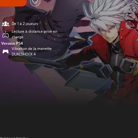
De 1 à 2 joueurs
Lecture à distance prise en
charge
Version PS4
Vibration de la manette
DUALSHOCK 4