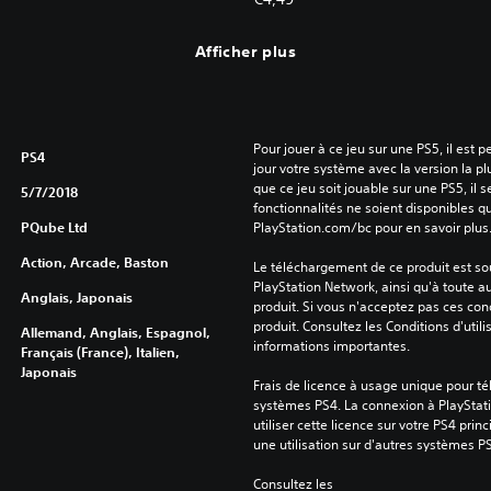
Afficher plus
Pour jouer à ce jeu sur une PS5, il est 
PS4
jour votre système avec la version la pl
que ce jeu soit jouable sur une PS5, il s
5/7/2018
fonctionnalités ne soient disponibles q
PQube Ltd
PlayStation.com/bc pour en savoir plus
Action, Arcade, Baston
Le téléchargement de ce produit est sou
PlayStation Network, ainsi qu'à toute au
Anglais, Japonais
produit. Si vous n'acceptez pas ces cond
produit. Consultez les Conditions d'utili
Allemand, Anglais, Espagnol,
informations importantes.
Français (France), Italien,
Japonais
Frais de licence à usage unique pour tél
systèmes PS4. La connexion à PlayStati
utiliser cette licence sur votre PS4 princ
une utilisation sur d'autres systèmes P
Consultez les 