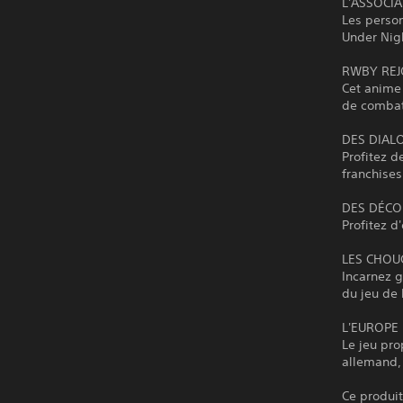
L'ASSOCIA
Les perso
Under Nigh
RWBY REJ
Cet anime
de combat
DES DIALO
Profitez d
franchises
DES DÉCO
Profitez d
LES CHOU
Incarnez g
du jeu de 
L'EUROPE 
Le jeu pro
allemand, 
Ce produit