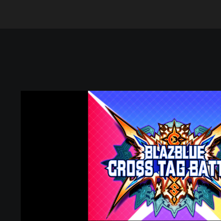
B
L
A
Z
B
L
U
E
C
R
O
S
S