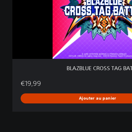
E
C
R
O
S
S
T
A
G
B
A
BLAZBLUE CROSS TAG BA
T
T
€19,99
L
E
Ajouter au panier