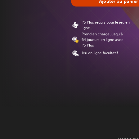
Ajouter au panier
PS Plus requis pour le jeu en
ligne
Prend en charge jusqu'à
64 joueurs en ligne avec
PS Plus
Jeu en ligne facultatif