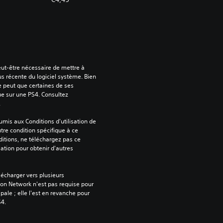
peut-être nécessaire de mettre à 
us récente du logiciel système. Bien 
e peut que certaines de ses 
ue sur une PS4. Consultez 
.
mis aux Conditions d'utilisation de 
tre condition spécifique à ce 
itions, ne téléchargez pas ce 
sation pour obtenir d'autres 
écharger vers plusieurs 
on Network n'est pas requise pour 
ipale ; elle l'est en revanche pour 
S4.