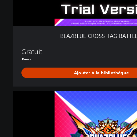
T
A
G
B
A
BLAZBLUE CROSS TAG BATTL
T
T
Gratuit
L
E
Démo
D
E
Ajouter à la bibliothèque
M
O
B
L
A
Z
B
L
U