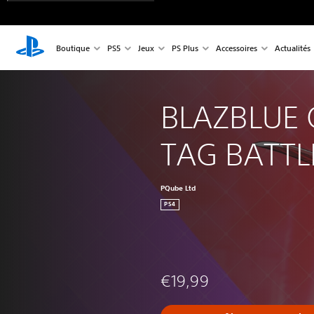
Boutique
PS5
Jeux
PS Plus
Accessoires
Actualités
BLAZBLUE 
TAG BATTL
PQube Ltd
PS4
€19,99