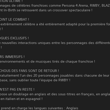
TION ULTIME !
nnages de célèbres franchises comme Persona 4 Arena, RWBY, BLAZ
t In-Birth se retrouvent dans un crossover spectaculaire !
OINT LE COMBAT !
 extrêmement célèbre a été entièrement adapté pour la première foi
 !
GUES EXCLUSIFS !
e nouvelles interactions uniques entre les personnages des différent
 !
RS IMMERSIFS !
'environnements et de musiques tirés de chaque franchise !
CHOUS DES FANS SONT DE RETOUR !
ratuitement l'un des 20 personnages jouables dans chacune de leur 
base, sans oublier toute l'équipe de RWBY !
N'EST PAS EN RESTE !
pose un doublage en anglais et des sous-titres en français, en angla
en italien et en espagnol !
 prend en charge les langues suivantes : Anglais