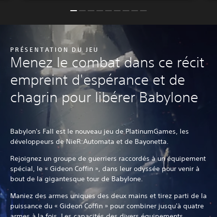
PRÉSENTATION DU JEU
Menez le combat dans ce récit
empreint d'espérance et de
chagrin pour libérer Babylone
Babylon's Fall est le nouveau jeu de PlatinumGames, les
développeurs de NieR:Automata et de Bayonetta.
Rejoignez un groupe de guerriers raccordés à un équipement
spécial, le « Gideon Coffin », dans leur odyssée pour venir à
bout de la gigantesque tour de Babylone.
Maniez des armes uniques des deux mains et tirez parti de la
puissance du « Gideon Coffin » pour combiner jusqu'à quatre
armes à la fois. Les capacités des divers équipements