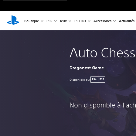
Boutique
PS5
Jeux
PS Plus
Accessoires
Actualités
Auto Chess
Dragonest Game
Disponible sur
PS4
PS5
Non disponible à l'ac