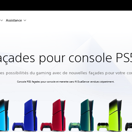
Assistance
açades pour console PS
les possibilités du gaming avec de nouvelles façades pour votre co
Console PS5, façades pour console et manette sans fil DualSense vendues séparément.