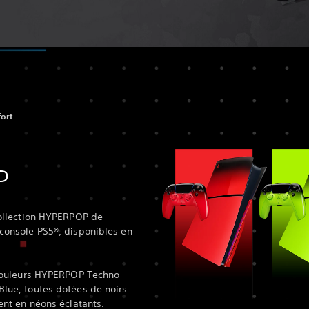
fort
P
collection HYPERPOP de
console PS5®, disponibles en
 couleurs HYPERPOP Techno
lue, toutes dotées de noirs
ent en néons éclatants.