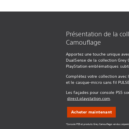
Présentation de la col
Camouflage
Apportez une touche unique avec
DualSense de la collection Grey
PlayStation emblématiques subti
Complétez votre collection avec
et le casque-micro sans fil PULS
Les façades pour console PS5 so
direct.playstation.com
.
Acheter maintenant
*Console PS5 et produits Grey Camouflage vendus sépar