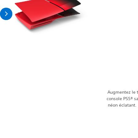
Augmentez le t
console PS5® s
néon éclatant. 