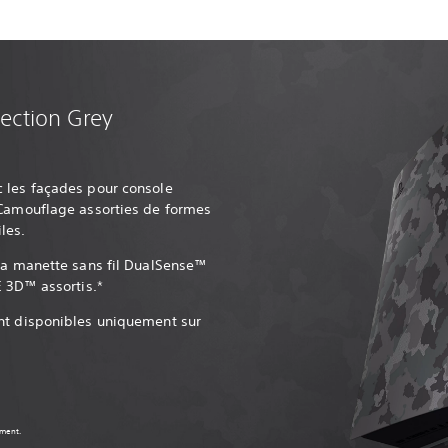
lection Grey
 les façades pour console
 Camouflage assorties de formes
les.
 la manette sans fil DualSense™
E 3D™ assortis.*
nt disponibles uniquement sur
ément.