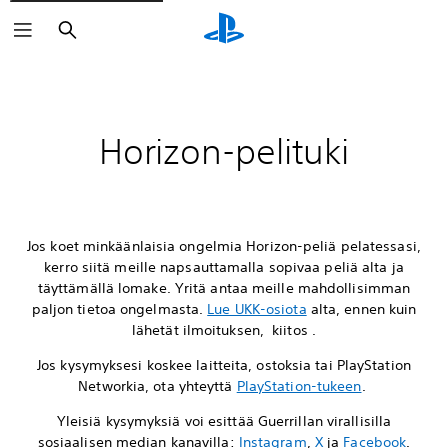
Haku
Horizon-pelituki
Jos koet minkäänlaisia ongelmia Horizon-peliä pelatessasi,
kerro siitä meille napsauttamalla sopivaa peliä alta ja
täyttämällä lomake. Yritä antaa meille mahdollisimman
paljon tietoa ongelmasta.
Lue UKK-osiota
alta, ennen kuin
lähetät ilmoituksen, kiitos .
Jos kysymyksesi koskee laitteita, ostoksia tai PlayStation
Networkia, ota yhteyttä
PlayStation-tukeen
.
Yleisiä kysymyksiä voi esittää Guerrillan virallisilla
sosiaalisen median kanavilla:
Instagram
,
X
ja
Facebook
.