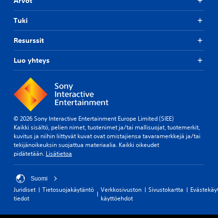
Arvot
Tuki
Resurssit
Luo yhteys
© 2026 Sony Interactive Entertainment Europe Limited (SIEE)
Kaikki sisältö, pelien nimet, tuotenimet ja/tai mallisuojat, tuotemerkit,
kuvitus ja niihin liittyvät kuvat ovat omistajiensa tavaramerkkejä ja/tai
tekijänoikeuksin suojattua materiaalia. Kaikki oikeudet
pidätetään.
Lisätietoa
Suomi
Juridiset
Tietosuojakäytäntö
Verkkosivuston
Sivustokartta
Evästekäy
tiedot
käyttöehdot