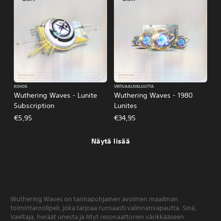
KOHDE
VIRTUAALIVALUUTTA
Wuthering Waves - Lunite
Wuthering Waves - 1980
Subscription
Lunites
€5,95
€34,95
Näytä lisää
Wuthering Waves on tarinapohjainen avoimen maailman
toimintaroolipeli, joka tarjoaa runsaasti valinnanvapautta. Sinä,
Vaeltaja, heräät unesta ja liityt resonaattorien värikkääseen