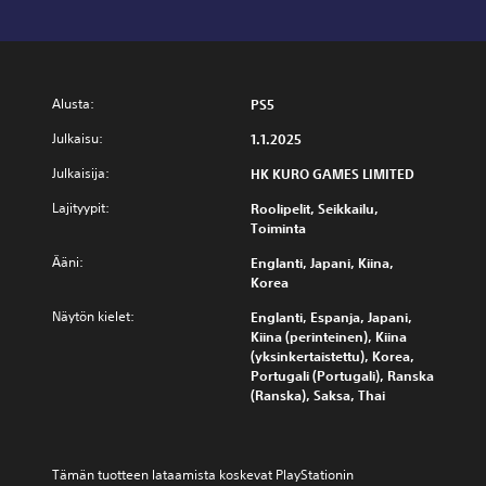
Alusta:
PS5
Julkaisu:
1.1.2025
Julkaisija:
HK KURO GAMES LIMITED
Lajityypit:
Roolipelit, Seikkailu,
Toiminta
Ääni:
Englanti, Japani, Kiina,
Korea
Näytön kielet:
Englanti, Espanja, Japani,
Kiina (perinteinen), Kiina
(yksinkertaistettu), Korea,
Portugali (Portugali), Ranska
(Ranska), Saksa, Thai
Tämän tuotteen lataamista koskevat PlayStationin 