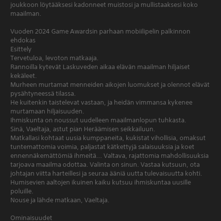
joukkoon löytääksesi kadonneet muistosi ja mullistaaksesi koko
maailman.
Vuoden 2024 Game Awardsin parhaan mobiilipelin palkinnon
ehdokas
Esittely
Tervetuloa, levoton matkaaja.
Rannoilla kytevät Laskuveden aikaa elävän maailman hiljaiset
kekäleet.
Murheen murtamat menneiden aikojen luomukset ja olennot elävät
pysähtyneessä tilassa.
He kuitenkin taistelevat vastaan, ja heidän vimmansa kykenee
murtamaan hiljaisuuden.
Ihmiskunta on noussut uudelleen maailmanlopun tuhkasta.
Sinä, Vaeltaja, astut pian Heräämisen seikkailuun.
Matkallasi kohtaat uusia kumppaneita, kukistat vihollisia, omaksut
tuntemattomia voimia, paljastat kätkettyjä salaisuuksia ja koet
ennennäkemättömiä ihmeitä... Valtava, rajattomia mahdollisuuksia
tarjoava maailma odottaa. Valinta on sinun. Vastaa kutsuun, ota
johtajan viitta harteillesi ja seuraa ääniä uutta tulevaisuutta kohti.
Humisevien aaltojen ikuinen kaiku kutsuu ihmiskuntaa uusille
poluille.
Nouse ja lähde matkaan, Vaeltaja.
Ominaisuudet