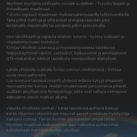
Murheen murtama sivilisaatio nousee uudelleen / Tutustu laajaan ja
ihmeelliseen maailmaan
Tutustu vapaasti maailmaan mukaansatempaavilla tutkimusretkillä.
Taita pitkiä matkoja ja ylitä esteet energiaa säästäen joko
lentämällä, kiipeämällä tai seinämiä pitkin juoksemalla.
Iske raivokkaasti ja vapauta sisäinen soturisi / Syöksy sulavaan ja
nopeatempoiseen taisteluun
Kohtaa viholliset sulavassa ja nopeatempoisessa taistelussa.
Helppokäyttöiset väistöt, vastaiskut, kaikuvoimat ja ainutlaatuiset
QTE-mekaniikat tekevät taistelusta monipuolisen elämyksen.
Lähde yhteiselle matkalle fortesi soinnun siivittämänä / Kohtaa
uusia resonaattoreita
Luo sointuva taistelukonsertti yhdessä erilaisia kykyjä omaavien
resonaattorien kanssa. Heidän omaleimaiset persoonansa pitävät
sisällään ainutlaatuisia fortesointuja, jotka ovat valtava voimavara
edessänne olevan matkan aikana.
Valjasta vihollistesi voimat / Kerää taistelussa auttavia kaikuja
Kerää Hiljaisten riitasointujen hiipuvat aaveet voidaksesi hyödyntää
kaikujesi voimaa. Tämän ikuisten ääniväreiden ympäröimän
mystisen maailman kaikuvoimien laaja valikoima auttaa sinua
kukistamaan mahtavimmatkin viholliset.