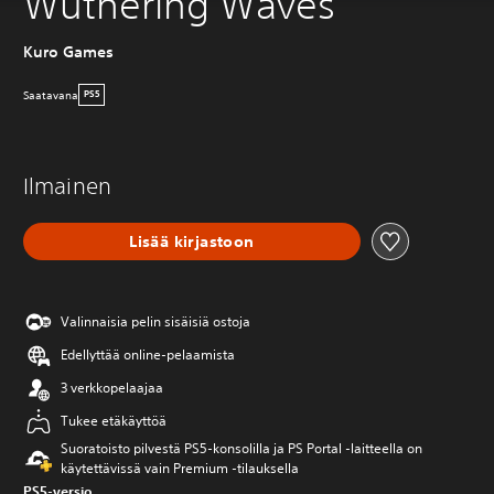
Wuthering Waves
Kuro Games
Saatavana
PS5
Ilmainen
Lisää kirjastoon
Valinnaisia pelin sisäisiä ostoja
Edellyttää online-pelaamista
3 verkkopelaajaa
Tukee etäkäyttöä
Suoratoisto pilvestä PS5-konsolilla ja PS Portal ‑laitteella on
käytettävissä vain Premium ‑tilauksella
PS5-versio