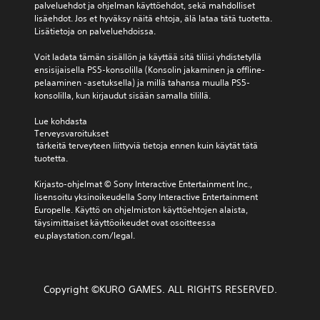
palveluehdot ja ohjelman käyttöehdot, sekä mahdolliset 
lisäehdot. Jos et hyväksy näitä ehtoja, älä lataa tätä tuotetta. 
Lisätietoja on palveluehdoissa.
Voit ladata tämän sisällön ja käyttää sitä tiliisi yhdistetyllä 
ensisijaisella PS5-konsolilla (Konsolin jakaminen ja offline-
pelaaminen -asetuksella) ja millä tahansa muulla PS5-
konsolilla, kun kirjaudut sisään samalla tilillä.
Lue kohdasta 
Terveysvaroitukset
 tärkeitä terveyteen liittyviä tietoja ennen kuin käytät tätä 
tuotetta.
Kirjasto-ohjelmat © Sony Interactive Entertainment Inc., 
lisensoitu yksinoikeudella Sony Interactive Entertainment 
Europelle. Käyttö on ohjelmiston käyttöehtojen alaista, 
täysimittaiset käyttöoikeudet ovat osoitteessa 
eu.playstation.com/legal.
Copyright ©KURO GAMES. ALL RIGHTS RESERVED.