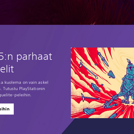
5:n parhaat
elit
a kuolema on vain askel
. Tutustu PlayStationin
guelite-peleihin.
eihin