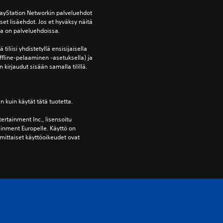
ayStation Networkin palveluehdot 
et lisäehdot. Jos et hyväksy näitä 
oja on palveluehdoissa.
tiliisi yhdistetyllä ensisijaisella 
ffline-pelaaminen -asetuksella) ja 
 kirjaudut sisään samalla tilillä.
en kuin käytät tätä tuotetta.
ertainment Inc., lisensoitu 
ainment Europelle. Käyttö on 
mittaiset käyttöoikeudet ovat 