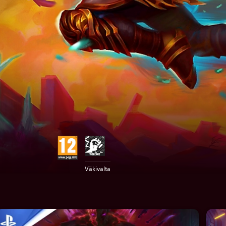
Väkivalta