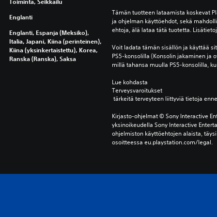
Toiminta, Seikkailu
Tämän tuotteen lataamista koskevat Pl
Englanti
ja ohjelman käyttöehdot, sekä mahdollis
ehtoja, älä lataa tätä tuotetta. Lisätiet
Englanti, Espanja (Meksiko),
Italia, Japani, Kiina (perinteinen),
Voit ladata tämän sisällön ja käyttää sitä 
Kiina (yksinkertaistettu), Korea,
PS5-konsolilla (Konsolin jakaminen ja o
Ranska (Ranska), Saksa
millä tahansa muulla PS5-konsolilla, kun
Lue kohdasta 
Terveysvaroitukset
 tärkeitä terveyteen liittyviä tietoja enn
Kirjasto-ohjelmat © Sony Interactive Ent
yksinoikeudella Sony Interactive Entert
ohjelmiston käyttöehtojen alaista, täysi
osoitteessa eu.playstation.com/legal.