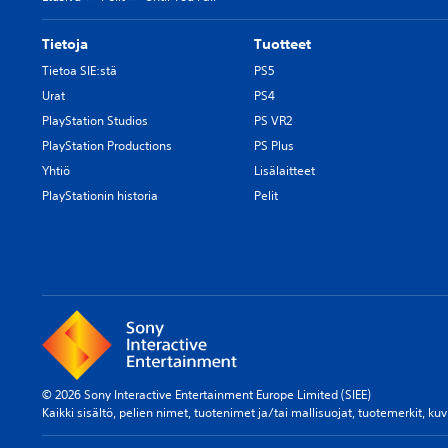
Tietoja
Tuotteet
Tietoa SIE:stä
PS5
Urat
PS4
PlayStation Studios
PS VR2
PlayStation Productions
PS Plus
Yhtiö
Lisälaitteet
PlayStationin historia
Pelit
© 2026 Sony Interactive Entertainment Europe Limited (SIEE)
Kaikki sisältö, pelien nimet, tuotenimet ja/tai mallisuojat, tuotemerkit, ku