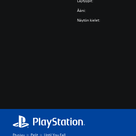
Lajityypit:
Ääni:
Näytön kielet:
Etusivu
Pelit
Until You Fall