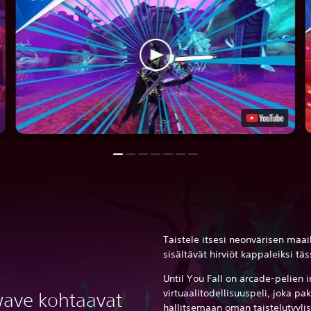
Taistele itsesi neonvärisen maa
sisältävät hirviöt kappaleiksi tä
Until You Fall on arcade-pelien 
virtuaalitodellisuuspeli, joka pa
wave kohtaavat
hallitsemaan oman taistelutyylis