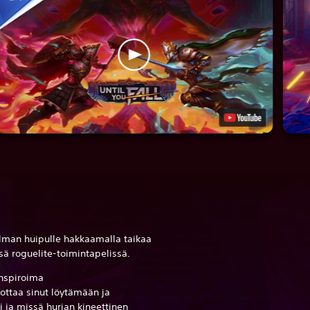
ilman huipulle hakkaamalla taikaa
ssä roguelite-toimintapelissä.
inspiroima
kottaa sinut löytämään ja
i ja missä hurjan kineettinen