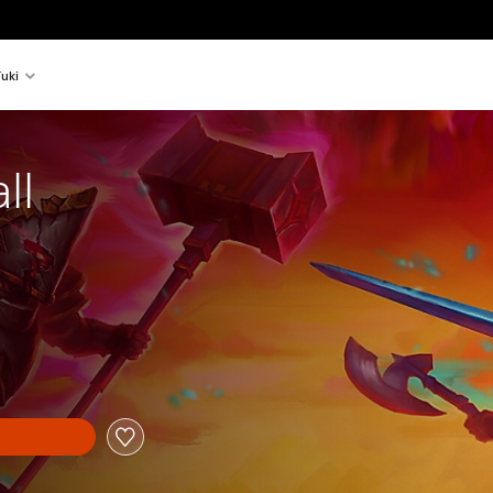
uki
ll