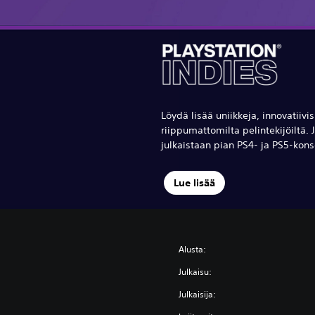
Löydä lisää uniikkeja, innovatiiv
riippumattomilta pelintekijöiltä. J
julkaistaan pian PS4- ja PS5-konso
Lue lisää
Alusta:
Julkaisu:
Julkaisija: