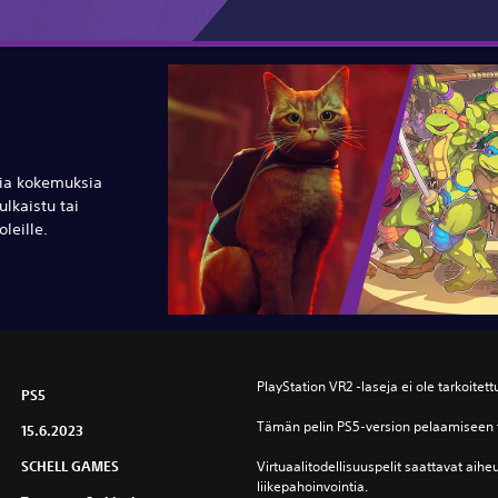
isia kokemuksia
ulkaistu tai
leille.
PlayStation VR2 ‑laseja ei ole tarkoitettu
PS5
Tämän pelin PS5-version pelaamiseen t
15.6.2023
SCHELL GAMES
Virtuaalitodellisuuspelit saattavat aiheut
liikepahoinvointia.