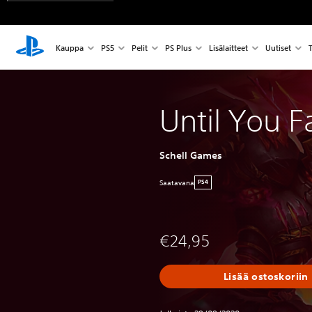
Kauppa
PS5
Pelit
PS Plus
Lisälaitteet
Uutiset
T
Until You Fa
Schell Games
Saatavana
PS4
€24,95
Lisää ostoskoriin