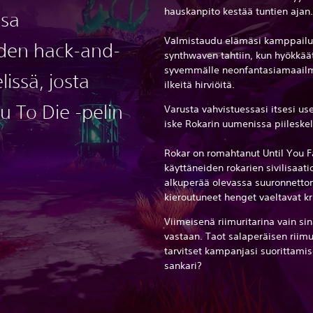
hauskanpito kestää tuntien ajan
ssa
Valmistaudu elämäsi kamppailuun
uuden hack-and-
synthwaven tahtiin, kun hyökkäät, t
syvemmälle neonfantasiamaailm
lissä, josta
ilkeitä hirviöitä.
u To Die -pelin
Varusta vahvistuessasi itsesi use
iske Rokarin uumenissa piilesk
Rokar on romahtanut Until You F
käyttäneiden rokarien sivilisaat
alkuperää olevassa suuronnettom
kieroutuneet henget vaeltavat kri
Viimeisenä riimuritarina vain sin
vastaan. Taot salaperäisen riimu
tarvitset kampanjasi suorittami
sankari?