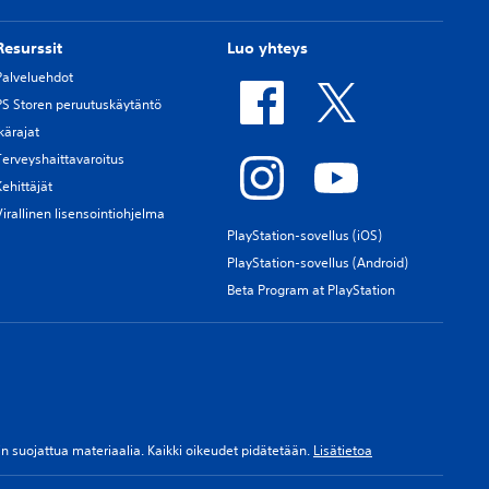
Resurssit
Luo yhteys
Palveluehdot
PS Storen peruutuskäytäntö
Ikärajat
Terveyshaittavaroitus
Kehittäjät
Virallinen lisensointiohjelma
PlayStation-sovellus (iOS)
PlayStation-sovellus (Android)
Beta Program at PlayStation
ksin suojattua materiaalia. Kaikki oikeudet pidätetään.
Lisätietoa