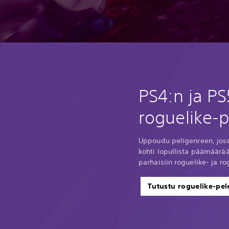
PS4:n ja PS
roguelike-p
Uppoudu peligenreen, joss
kohti lopullista päämäärää
parhaisiin roguelike- ja ro
Tutustu roguelike-pel