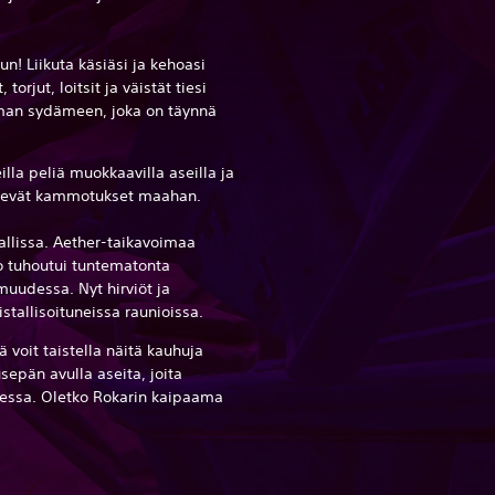
.
! Liikuta käsiäsi ja kehoasi
orjut, loitsit ja väistät tiesi
an sydämeen, joka on täynnä
illa peliä muokkaavilla aseilla ja
elevät kammotukset maahan.
allissa. Aether-taikavoimaa
io tuhoutui tuntematonta
uudessa. Nyt hirviöt ja
stallisoituneissa raunioissa.
ä voit taistella näitä kauhuja
sepän avulla aseita, joita
sessa. Oletko Rokarin kaipaama