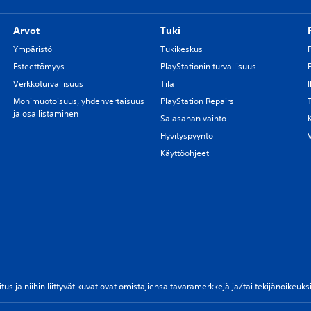
Arvot
Tuki
Ympäristö
Tukikeskus
Esteettömyys
PlayStationin turvallisuus
Verkkoturvallisuus
Tila
Monimuotoisuus, yhdenvertaisuus
PlayStation Repairs
ja osallistaminen
Salasanan vaihto
Hyvityspyyntö
Käyttöohjeet
vitus ja niihin liittyvät kuvat ovat omistajiensa tavaramerkkejä ja/tai tekijänoikeu