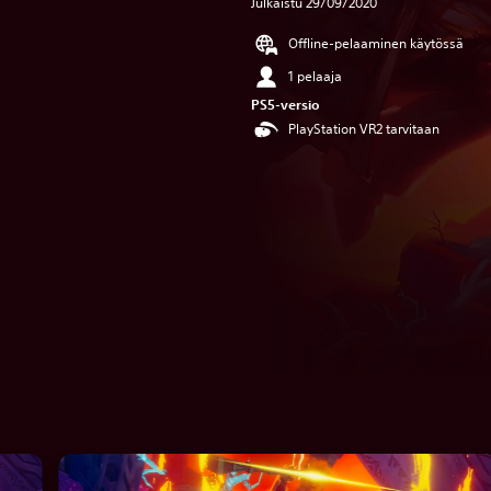
Julkaistu 29/09/2020
Offline-pelaaminen käytössä
1 pelaaja
PS5-versio
PlayStation VR2 tarvitaan