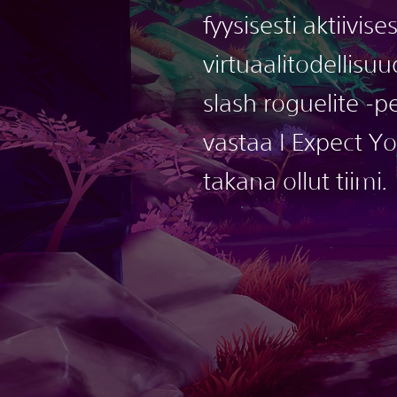
fyysisesti aktiivise
virtuaalitodellis
slash roguelite -pe
vastaa I Expect Yo
takana ollut tiimi
.