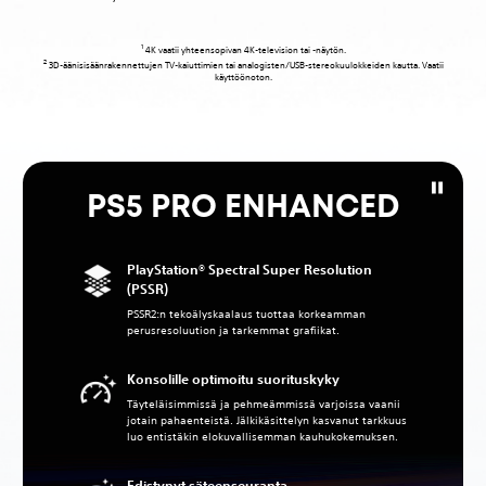
1
4K vaatii yhteensopivan 4K-television tai -näytön.
2
3D-äänisisäänrakennettujen TV-kaiuttimien tai analogisten/USB-stereokuulokkeiden kautta. Vaatii
käyttöönoton.
PS5 PRO ENHANCED
PlayStation® Spectral Super Resolution
(PSSR)
PSSR2:n tekoälyskaalaus tuottaa korkeamman
perusresoluution ja tarkemmat grafiikat.
Konsolille optimoitu suorituskyky
Täyteläisimmissä ja pehmeämmissä varjoissa vaanii
jotain pahaenteistä. Jälkikäsittelyn kasvanut tarkkuus
luo entistäkin elokuvallisemman kauhukokemuksen.
Edistynyt säteenseuranta