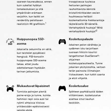
saareen kauneudessa, ennen
trooppisessa tuulessa
kuin sukellat hylätyn
heiluvien palmujen
lomakeskuksen ja sitä
rauhoittavista äänistä
ympäröivän erämaan
kristallinkirkkaiden vesien
varjoihin, kun kaikki on
huuhtoessa hellästi
renderöity pelottavan
koskemattomia hiekkarantoja
1
täyteläisellä 3D-äänellä.
realistisin 4K-grafiikoin.
Vertahyytäviä huutoja? Mitä
2
vertahyytäviä huutoja?
Huippunopea SSD-
Kosketuspalaute
asema
Jokainen pelon värähdys ja
sydämen isku tarjoillaan
Jokaisella sekunnilla on väliä,
suoraan hikisiin kouriisi
kun taistelet pysyäksesi
langattoman DualSense®-
hengissä. PS5-konsolin
ohjaimen
huippunopea SSD-asema
kosketuspalautteella. Tunne
takaa, ettet joudu
jokainen yksityiskohta, veitsen
odottelemaan hyytävän
terän painosta iilimatojen
tarinan jatkumista.
liiskaukseen, kun tutkit saarta
ja etsit vihjeitä.
Mukautuvat liipaisimet
Kosketusalue
Tunnista painojen pieniä
Syötteen pyyhkäisystä käden
paine-eroja ja tunne, kuinka
viiltämiseen, kosketusalue
hahmosi repii ovia auki tai
asettaa sinut kauhun
ryömii ahtaissa tiloissa
keskiöön.
yrittäessään epätoivoisesti
selvitä yöstä.