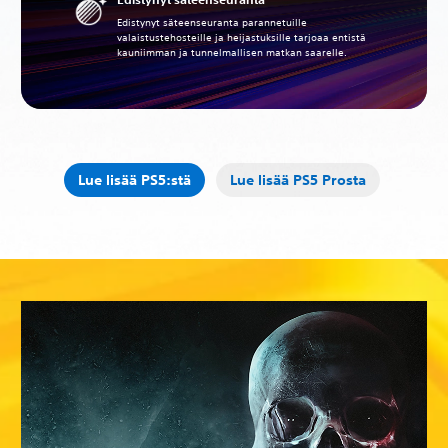
Edistynyt säteenseuranta parannetuille
valaistustehosteille ja heijastuksille tarjoaa entistä
kauniimman ja tunnelmallisen matkan saarelle.
Lue lisää PS5:stä
Lue lisää PS5 Prosta