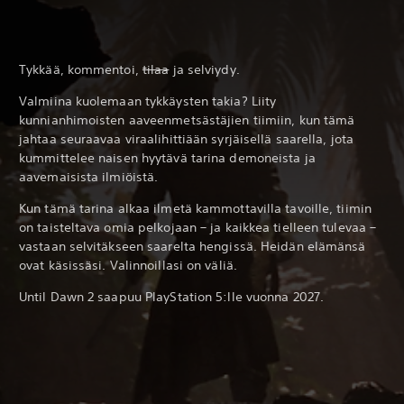
Tykkää, kommentoi,
tilaa
ja selviydy.
Valmiina kuolemaan tykkäysten takia? Liity
kunnianhimoisten aaveenmetsästäjien tiimiin, kun tämä
jahtaa seuraavaa viraalihittiään syrjäisellä saarella, jota
kummittelee naisen hyytävä tarina demoneista ja
aavemaisista ilmiöistä.
Kun tämä tarina alkaa ilmetä kammottavilla tavoille, tiimin
on taisteltava omia pelkojaan – ja kaikkea tielleen tulevaa –
vastaan selvitäkseen saarelta hengissä. Heidän elämänsä
ovat käsissäsi. Valinnoillasi on väliä.
Until Dawn 2 saapuu PlayStation 5:lle vuonna 2027.