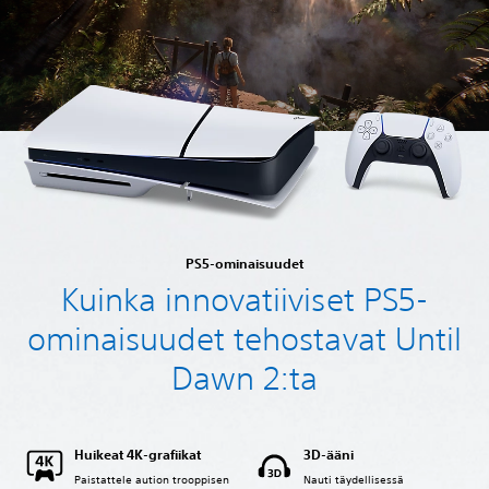
PS5-ominaisuudet
Kuinka innovatiiviset PS5-
ominaisuudet tehostavat Until
Dawn 2:ta
Huikeat 4K-grafiikat
3D-ääni
Paistattele aution trooppisen
Nauti täydellisessä