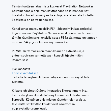
Tämän tuotteen lataamista koskevat PlayStation Networkin 
palveluehdot ja ohjelman käyttöehdot, sekä mahdolliset 
lisäehdot. Jos et hyväksy näitä ehtoja, älä lataa tätä tuotetta. 
Lisätietoja on palveluehdoissa.
Kertalisenssimaksu useisiin PS4-järjestelmiin lataamiseksi. 
Kirjautuminen PlayStation Network-verkkoon ei ole tarpeen 
tämän käyttämiseksi ensisijaisessa PS4:ssä, mutta on tarpeen 
muissa PS4-järjestelmissä käyttämiseksi.
PS Vita: Kertamaksu enintään kolmeen aktivoituun ja 
yhteensopivaan kannettavaan konsolijärjestelmään 
lataamiseksi.
Lue kohdasta 
Terveysvaroitukset
 tärkeitä terveyteen liittyviä tietoja ennen kuin käytät tätä 
tuotetta.
Kirjasto-ohjelmat © Sony Interactive Entertainment Inc., 
lisensoitu yksinoikeudella Sony Interactive Entertainment 
Europelle. Käyttö on ohjelmiston käyttöehtojen alaista, 
täysimittaiset käyttöoikeudet ovat osoitteessa 
eu.playstation.com/legal.