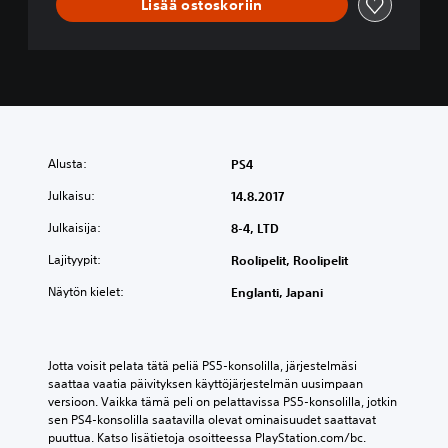
Lisää ostoskoriin
Alusta:
PS4
Julkaisu:
14.8.2017
Julkaisija:
8-4, LTD
Lajityypit:
Roolipelit, Roolipelit
Näytön kielet:
Englanti, Japani
Jotta voisit pelata tätä peliä PS5-konsolilla, järjestelmäsi 
saattaa vaatia päivityksen käyttöjärjestelmän uusimpaan 
versioon. Vaikka tämä peli on pelattavissa PS5-konsolilla, jotkin 
sen PS4-konsolilla saatavilla olevat ominaisuudet saattavat 
puuttua. Katso lisätietoja osoitteessa PlayStation.com/bc.