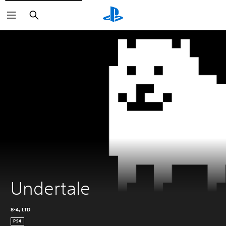
Haku
Undertale
8-4, LTD
PS4