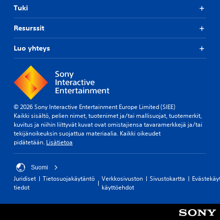
Tuki
Resurssit
Luo yhteys
© 2026 Sony Interactive Entertainment Europe Limited (SIEE)
Kaikki sisältö, pelien nimet, tuotenimet ja/tai mallisuojat, tuotemerkit,
kuvitus ja niihin liittyvät kuvat ovat omistajiensa tavaramerkkejä ja/tai
tekijänoikeuksin suojattua materiaalia. Kaikki oikeudet
pidätetään.
Lisätietoa
Suomi
Juridiset
Tietosuojakäytäntö
Verkkosivuston
Sivustokartta
Evästekäy
tiedot
käyttöehdot