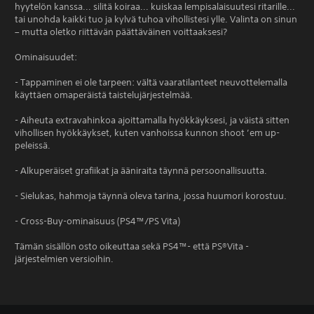
hyytelön kanssa... silitä koiraa... kuiskaa lempisalaisuutesi ritarille...
tai unohda kaikki tuo ja kylvä tuhoa vihollistesi ylle. Valinta on sinun
– mutta oletko riittävän päättäväinen voittaaksesi?
Ominaisuudet:
- Tappaminen ei ole tarpeen: vältä vaaratilanteet neuvottelemalla
käyttäen omaperäistä taistelujärjestelmää.
- Aiheuta extravahinkoa ajoittamalla hyökkäyksesi, ja väistä sitten
vihollisen hyökkäykset, kuten vanhoissa kunnon shoot ’em up-
peleissä.
- Alkuperäiset grafiikat ja ääniraita täynnä persoonallisuutta.
- Sielukas, hahmoja täynnä oleva tarina, jossa huumori korostuu.
- Cross-Buy-ominaisuus (PS4™/PS Vita)
Tämän sisällön osto oikeuttaa sekä PS4™- että PS®Vita -
järjestelmien versioihin.