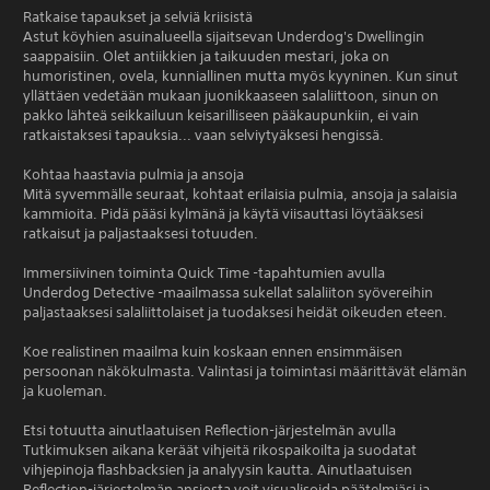
Ratkaise tapaukset ja selviä kriisistä
Astut köyhien asuinalueella sijaitsevan Underdog's Dwellingin
saappaisiin. Olet antiikkien ja taikuuden mestari, joka on
humoristinen, ovela, kunniallinen mutta myös kyyninen. Kun sinut
yllättäen vedetään mukaan juonikkaaseen salaliittoon, sinun on
pakko lähteä seikkailuun keisarilliseen pääkaupunkiin, ei vain
ratkaistaksesi tapauksia... vaan selviytyäksesi hengissä.
Kohtaa haastavia pulmia ja ansoja
Mitä syvemmälle seuraat, kohtaat erilaisia pulmia, ansoja ja salaisia
kammioita. Pidä pääsi kylmänä ja käytä viisauttasi löytääksesi
ratkaisut ja paljastaaksesi totuuden.
Immersiivinen toiminta Quick Time -tapahtumien avulla
Underdog Detective -maailmassa sukellat salaliiton syövereihin
paljastaaksesi salaliittolaiset ja tuodaksesi heidät oikeuden eteen.
Koe realistinen maailma kuin koskaan ennen ensimmäisen
persoonan näkökulmasta. Valintasi ja toimintasi määrittävät elämän
ja kuoleman.
Etsi totuutta ainutlaatuisen Reflection-järjestelmän avulla
Tutkimuksen aikana keräät vihjeitä rikospaikoilta ja suodatat
vihjepinoja flashbacksien ja analyysin kautta. Ainutlaatuisen
Reflection-järjestelmän ansiosta voit visualisoida päätelmiäsi ja