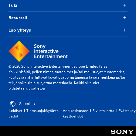
Tuki
Resurssit
Luo yhteys
© 2026 Sony Interactive Entertainment Europe Limited (SIEE)
Kaikki sisältö, pelien nimet, tuotenimet ja/tai mallisuojat, tuotemerkit,
kuvitus ja niihin liittyvät kuvat ovat omistajiensa tavaramerkkejä ja/tai
tekijänoikeuksin suojattua materiaalia. Kaikki oikeudet
pidätetään.
Lisätietoa
Suomi
Juridiset
Tietosuojakäytäntö
Verkkosivuston
Sivustokartta
Evästekäy
tiedot
käyttöehdot