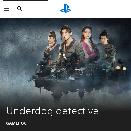
Haku
Underdog detective
GAMEPOCH