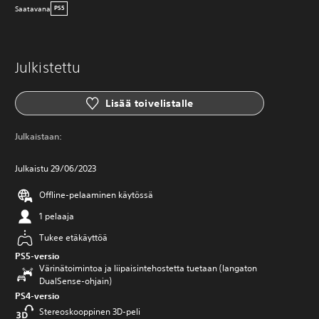
Saatavana
PS5
Julkistettu
Lisää toivelistalle
Julkaistaan:
Julkaistu 29/06/2023
Offline-pelaaminen käytössä
1 pelaaja
Tukee etäkäyttöä
PS5-versio
Värinätoimintoa ja liipaisintehostetta tuetaan (langaton
DualSense-ohjain)
PS4-versio
Stereoskooppinen 3D-peli