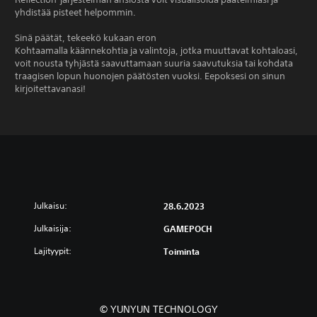
yhdistää pisteet helpommin.
Sinä päätät, tekeekö kukaan eron
Kohtaamalla käännekohtia ja valintoja, jotka muuttavat kohtaloasi,
voit nousta tyhjästä saavuttamaan suuria saavutuksia tai kohdata
traagisen lopun huonojen päätösten vuoksi. Eepoksesi on sinun
kirjoitettavanasi!
Julkaisu:
28.6.2023
Julkaisija:
GAMEPOCH
Lajityypit:
Toiminta
© YUNYUN TECHNOLOGY