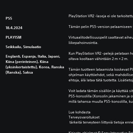
i
o
n
PlayStation VR2 ‑laseja ei ole tarkoitettu
PS5
Tämän pelin PS5-version pelaamiseen t
18.4.2024
PLAYISM
Virtuaalitodellisuuspelit saattavat aiheut
liikepahoinvointia.
Seikkailu, Simulaatio
Kun PlayStation VR2 -pelejä pelataan h
Englanti, Espanja, Italia, Japani,
oltava kooltaan vähintään 2 m × 2 m.
Kiina (perinteinen), Kiina
(yksinkertaistettu), Korea, Ranska
Tämän tuotteen lataamista koskevat Pla
(Ranska), Saksa
ohjelman käyttöehdot, sekä mahdolliset 
ehtoja, älä lataa tätä tuotetta. Lisätiet
Voit ladata tämän sisällön ja käyttää sitä 
PS5-konsolilla (Konsolin jakaminen ja o
millä tahansa muulla PS5-konsolilla, kun
Lue kohdasta 
Terveysvaroitukset
 tärkeitä terveyteen liittyviä tietoja enn
Kirjasto-ohjelmat © Sony Interactive Ent