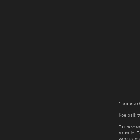
*Tämä pake
Koe palkit
Taurangass
asuville. 
vapaus ma