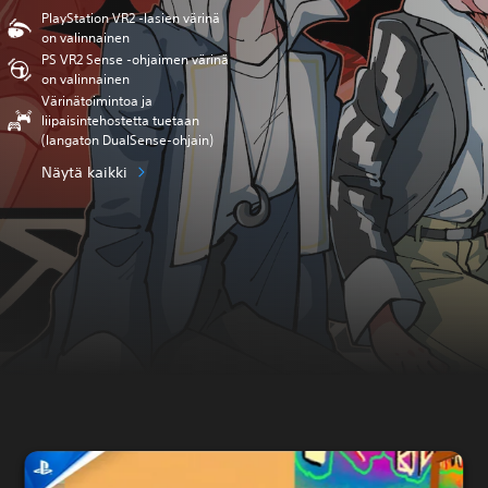
PlayStation VR2 -lasien värinä
on valinnainen
PS VR2 Sense -ohjaimen värinä
on valinnainen
Värinätoimintoa ja
liipaisintehostetta tuetaan
(langaton DualSense-ohjain)
Näytä kaikki