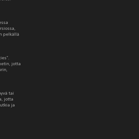
sessa
rsiossa,
n pelkällä
ies".
etin, jotta
rin,
hyvä tai
, jotta
utkia ja