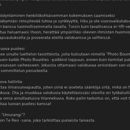
i.
ödyntäminen henkilökohtaisemman kokemuksen saamiseksi
näkymiäsi rönsyilevää tuhoa ja synkkyyttä, liiku ja ole vuorovaikutuk
 kanssa luonnollisemmalla tavalla. Toisin kuin tavallisessa ei-VR-ve
tua haluamaasi ihoon, herättää ympärilläsi olevien ihmisten huomio
psautuksella ja poseerata eleillä valokuvissa ja selfieissä.
luova puolesi
elee sinulle luettelon tavoitteista, joita kutsutaan nimellä "Photo Bount
ain kaikki Photo Bounties -palkkiot loppuun, ennen kuin toimitat pak
raavaan vaiheeseen. Jokaista ottamaasi valokuvaa arvioidaan sen vä
a sommittelun perusteella.
ova hallinta
ttaa ilmaisunvapautta, joten siinä ei aseteta sääntöjä siitä, mikä on 
kuva. Ota ja muokkaa valokuvia käytettävissäsi olevilla eri työkaluilla
aa omia ainutlaatuisia tilannekuvia. Koko pelin tarkoitus on, että voit t
kaa luovan puolesi kanssa!
 "Umurangi"?
n Te Reo -sana, joka tarkoittaa punaista taivasta.