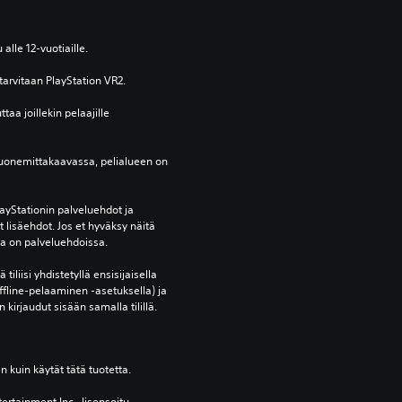
 alle 12-vuotiaille.
arvitaan PlayStation VR2.
taa joillekin pelaajille 
uonemittakaavassa, pelialueen on 
yStationin palveluehdot ja 
lisäehdot. Jos et hyväksy näitä 
oja on palveluehdoissa.
tiliisi yhdistetyllä ensisijaisella 
ffline-pelaaminen -asetuksella) ja 
 kirjaudut sisään samalla tilillä.
en kuin käytät tätä tuotetta.
ertainment Inc., lisensoitu 