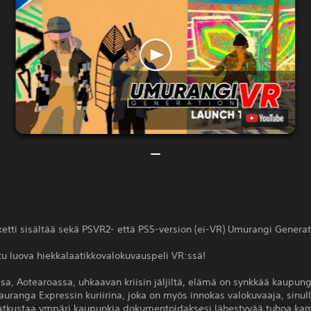
tti sisältää sekä PSVR2- että PS5-version (ei-VR) Umurangi Generat
tu luova hiekkalaatikkovalokuvauspeli VR:ssä!
a, Aotearoassa, uhkaavan kriisin jäljiltä, elämä on synkkää kaupun
Tauranga Expressin kuriirina, joka on myös innokas valokuvaaja, sinul
tkustaa ympäri kaupunkia dokumentoidaksesi lähestyvää tuhoa ka