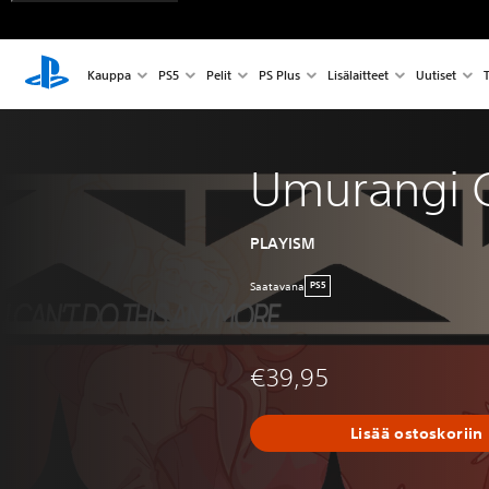
Kauppa
PS5
Pelit
PS Plus
Lisälaitteet
Uutiset
T
Umurangi 
PLAYISM
Saatavana
PS5
€39,95
Lisää ostoskoriin