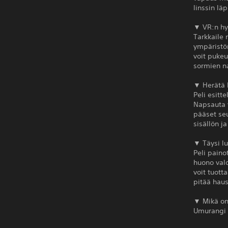
linssin läp
▼ VR:n hy
Tarkkaile 
ympäristön
voit pukeu
sormien na
▼ Herätä 
Peli esitt
Napsauta v
pääset seu
sisällön j
▼ Täysi lu
Peli paino
huono valo
voit tuott
pitää haus
▼ Mikä on
Umurangi o