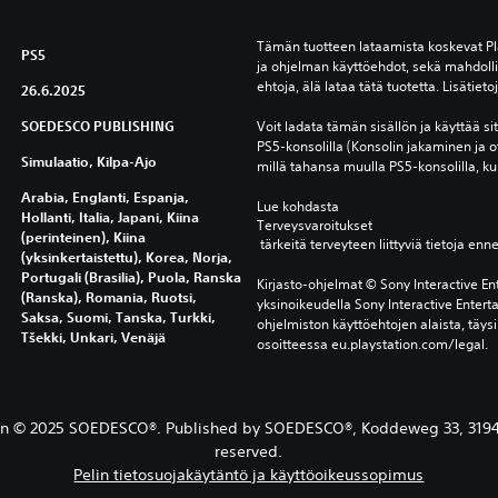
Tämän tuotteen lataamista koskevat Pl
PS5
ja ohjelman käyttöehdot, sekä mahdollis
ehtoja, älä lataa tätä tuotetta. Lisätiet
26.6.2025
SOEDESCO PUBLISHING
Voit ladata tämän sisällön ja käyttää sitä 
PS5-konsolilla (Konsolin jakaminen ja o
Simulaatio, Kilpa-Ajo
millä tahansa muulla PS5-konsolilla, kun
Arabia, Englanti, Espanja,
Lue kohdasta 
Hollanti, Italia, Japani, Kiina
Terveysvaroitukset
(perinteinen), Kiina
 tärkeitä terveyteen liittyviä tietoja enn
(yksinkertaistettu), Korea, Norja,
Portugali (Brasilia), Puola, Ranska
Kirjasto-ohjelmat © Sony Interactive Ent
(Ranska), Romania, Ruotsi,
yksinoikeudella Sony Interactive Entert
Saksa, Suomi, Tanska, Turkki,
ohjelmiston käyttöehtojen alaista, täysi
Tšekki, Unkari, Venäjä
osoitteessa eu.playstation.com/legal.
tion © 2025 SOEDESCO®. Published by SOEDESCO®, Koddeweg 33, 3194 D
reserved.
Pelin tietosuojakäytäntö ja käyttöoikeussopimus