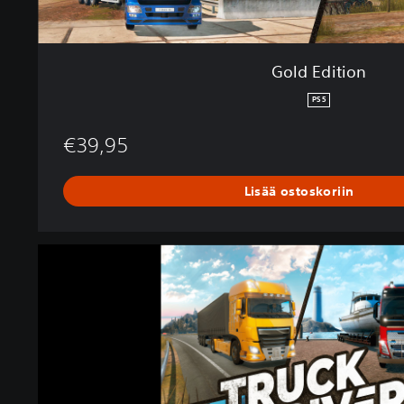
Gold Edition
PS5
€39,95
Lisää ostoskoriin
T
r
u
c
k
D
r
i