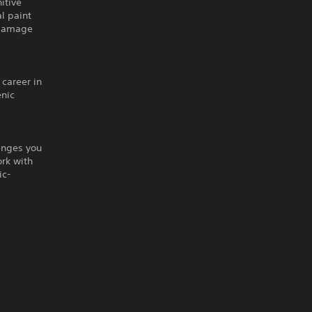
itive
l paint
 Damage
 career in
enic
enges you
ork with
ic-