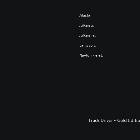
Alusta:
Julkaisu:
Julkaisija:
Lajityypit:
Näytön kielet:
Truck Driver - Gold Edi