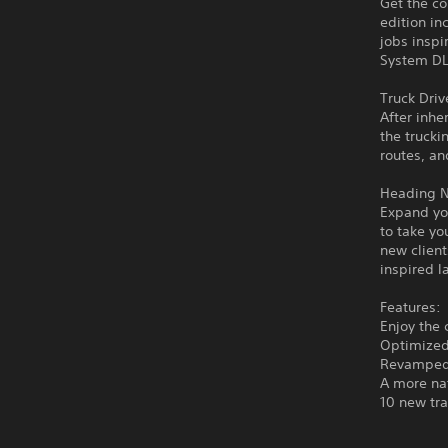
Get the co
edition in
jobs insp
System DLC
Truck Driv
After inhe
the trucki
routes, an
Heading N
Expand you
to take yo
new client
inspired 
Features:
Enjoy the 
Optimized
Revamped 
A more nat
10 new tr