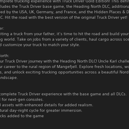
mplete trucking experience with Truck Driver Gold Edition! This defin
cludes the Truck Driver base game, the Heading North DLC, additiona
ired by the USA, UK, Germany, and France, and the Hidden Places &
. Hit the road with the best version of the original Truck Driver yet!
er:
riting a truck from your father, it’s time to hit the road and build your
ng world. Take on jobs from a variety of clients, haul cargo across sc
d customize your truck to match your style.
orth:
r Truck Driver journey with the Heading North DLC! Uncle Karl chall
ur career to the rural region of Mangefjell. Explore fresh locations, w
s, and unlock exciting trucking opportunities across a beautiful Nord
landscape.
complete Truck Driver experience with the base game and all DLCs.
 for next-gen consoles.
assets with enhanced details for added realism.
ural day-night cycle for greater immersion.
acks added to the game