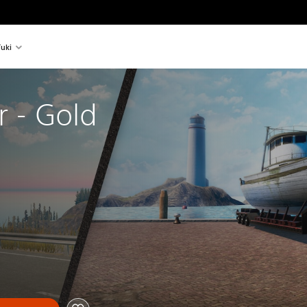
uki
r - Gold 