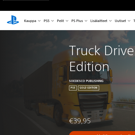
Kauppa
PS5
Pelit
PS Plus
Lisälaitteet
Uutiset
T
Truck Drive
Edition
SOEDESCO PUBLISHING
PS5
GOLD EDITION
€39,95