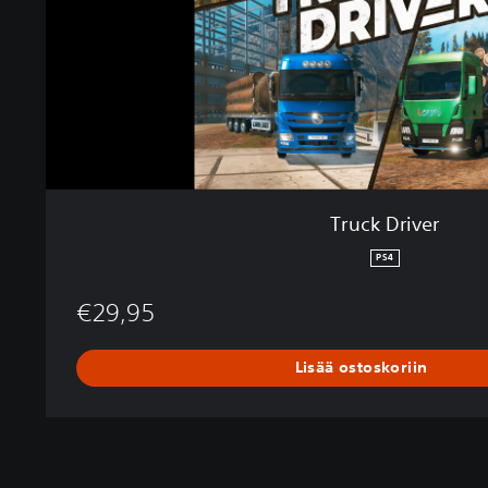
v
e
r
Truck Driver
PS4
€29,95
Lisää ostoskoriin