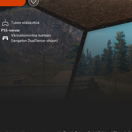
Tukee etäkäyttöä
PS5-versio
Värinätoimintoa tuetaan
(langaton DualSense-ohjain)