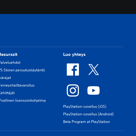
Resurssit
Luo yhteys
Palveluehdot
PS Storen peruutuskäytäntö
Ikärajat
Terveyshaittavaroitus
Kehittäjät
Virallinen lisensointiohjelma
PlayStation-sovellus (iOS)
PlayStation-sovellus (Android)
Beta Program at PlayStation