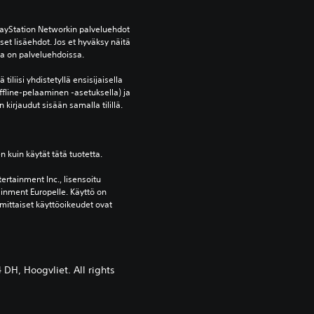
ayStation Networkin palveluehdot 
et lisäehdot. Jos et hyväksy näitä 
oja on palveluehdoissa.
tiliisi yhdistetyllä ensisijaisella 
ffline-pelaaminen -asetuksella) ja 
 kirjaudut sisään samalla tilillä.
en kuin käytät tätä tuotetta.
ertainment Inc., lisensoitu 
ainment Europelle. Käyttö on 
mittaiset käyttöoikeudet ovat 
H, Hoogvliet. All rights