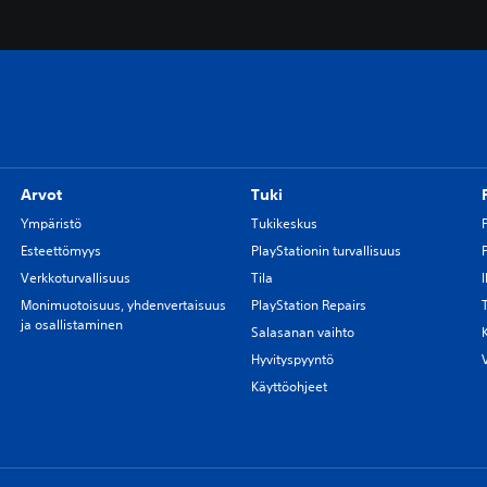
Arvot
Tuki
Ympäristö
Tukikeskus
Esteettömyys
PlayStationin turvallisuus
Verkkoturvallisuus
Tila
Monimuotoisuus, yhdenvertaisuus
PlayStation Repairs
ja osallistaminen
Salasanan vaihto
Hyvityspyyntö
Käyttöohjeet