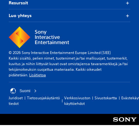
Resurssit
t
i
t
a
l
ä
m
a
ä
Luo yhteys
ä
s
n
ä
s
i
r
a
i
i
p
t
t
e
ä
e
l
.
© 2026 Sony Interactive Entertainment Europe Limited (SIEE)
t
a
Kaikki sisältö, pelien nimet, tuotenimet ja/tai mallisuojat, tuotemerkit,
y
t
kuvitus ja niihin liittyvät kuvat ovat omistajiensa tavaramerkkejä ja/tai
n
e
tekijänoikeuksin suojattua materiaalia. Kaikki oikeudet
a
s
pidätetään.
Lisätietoa
s
s
e
a
t
)
Suomi
t
.
e
Juridiset
Tietosuojakäytäntö
Verkkosivuston
Sivustokartta
Evästekäy
l
tiedot
käyttöehdot
M
u
a
n
n
,
u
t
a
a
i
a