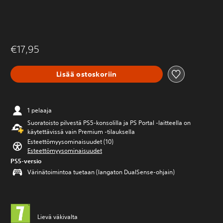
€17,95
Lisää ostoskoriin
1 pelaaja
Suoratoisto pilvestä PS5-konsolilla ja PS Portal ‑laitteella on
käytettävissä vain Premium ‑tilauksella
Esteettömyysominaisuudet (10)
Esteettömyysominaisuudet
PS5-versio
Värinätoimintoa tuetaan (langaton DualSense-ohjain)
Lievä väkivalta