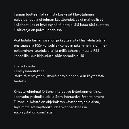
t
k
e
a
s
t
h
i
Tämän tuotteen lataamista koskevat PlayStationin 
)
a
t
palveluehdot ja ohjelman käyttöehdot, sekä mahdolliset 
V
n
t
lisäehdot. Jos et hyväksy näitä ehtoja, älä lataa tätä tuotetta. 
o
s
ä
Lisätietoja on palveluehdoissa.
i
a
i
t
p
s
Voit ladata tämän sisällön ja käyttää sitä tiliisi yhdistetyllä 
o
e
t
ensisijaisella PS5-konsolilla (Konsolin jakaminen ja offline-
t
l
e
pelaaminen -asetuksella) ja millä tahansa muulla PS5-
t
a
n
konsolilla, kun kirjaudut sisään samalla tilillä.
a
a
ä
a
m
ä
Lue kohdasta 
o
i
n
Terveysvaroitukset
h
s
i
 tärkeitä terveyteen liittyviä tietoja ennen kuin käytät tätä 
j
e
l
tuotetta.
a
n
ä
i
t
h
Kirjasto-ohjelmat © Sony Interactive Entertainment Inc., 
m
a
t
lisensoitu yksinoikeudella Sony Interactive Entertainment 
i
i
e
Europelle. Käyttö on ohjelmiston käyttöehtojen alaista, 
s
v
i
täysimittaiset käyttöoikeudet ovat osoitteessa 
s
ä
d
eu.playstation.com/legal.
a
l
e
k
i
n
ä
v
ä