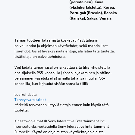
t
n
(perinteinen), Kiina
l
h
h
o
i
(yksinkertaistettu), Korea,
i
e
j
n
l
Portugali (Brasilia), Ranska
n
l
a
t
ä
(Ranska), Saksa, Venäjä
h
p
i
e
h
a
p
m
k
t
a
o
i
s
e
s
l
s
t
i
t
Tämän tuotteen lataamista koskevat PlayStationin 
u
s
i
d
a
palveluehdot ja ohjelman käyttöehdot, sekä mahdolliset 
k
a
t
e
v
lisäehdot. Jos et hyväksy näitä ehtoja, älä lataa tätä tuotetta. 
u
k
e
n
u
Lisätietoja on palveluehdoissa.
i
ä
t
ä
u
s
y
t
ä
t
Voit ladata tämän sisällön ja käyttää sitä tiliisi yhdistetyllä 
e
t
y
n
t
ensisijaisella PS5-konsolilla (Konsolin jakaminen ja offline-
s
t
.
e
a
pelaaminen -asetuksella) ja millä tahansa muulla PS5-
s
ö
n
t
konsolilla, kun kirjaudut sisään samalla tilillä.
a
ö
v
a
S
m
n
o
i
Lue kohdasta 
u
e
v
i
Terveysvaroitukset
o
o
l
a
m
 tärkeitä terveyteen liittyviä tietoja ennen kuin käytät tätä 
t
d
i
k
a
tuotetta.
t
o
h
e
k
a
s
t
k
ä
Kirjasto-ohjelmat © Sony Interactive Entertainment Inc., 
a
s
o
u
lisensoitu yksinoikeudella Sony Interactive Entertainment 
t
y
a
e
u
Europelle. Käyttö on ohjelmiston käyttöehtojen alaista, 
k
e
.