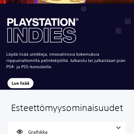
Löydä lisää uniikkeja, innovatiivisia kokemuksia
riippumattomilta pelintekijöiltä. Julkaistu tai julkaistaan pian
PS4- ja PS5-konsoleille.
Lue lisää
Esteettömyysominaisuudet
S
Ä
T
O
S
e
ä
e
h
ä
l
n
k
j
ä
k
e
s
a
d
e
n
t
i
e
Grafiikka