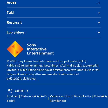
s
Arvot
p
n
i
e
u
h
i
t
k
e
Tuki
k
t
e
l
e
k
i
p
Resurssit
l
a
n
p
u
o
H
o
n
Luo yhteys
j
a
l
,
a
h
u
t
,
m
k
a
j
o
u
i
o
t
i
u
t
,
s
u
k
v
e
© 2026 Sony Interactive Entertainment Europe Limited (SIEE)
d
a
i
s
Kaikki sisältö, pelien nimet, tuotenimet ja/tai mallisuojat, tuotemerkit,
e
a
h
s
kuvitus ja niihin liittyvät kuvat ovat omistajiensa tavaramerkkejä ja/tai
l
u
o
a
tekijänoikeuksin suojattua materiaalia. Kaikki oikeudet
l
t
l
m
pidätetään.
Lisätietoa
e
t
l
u
e
a
i
o
n
v
s
d
Suomi
m
a
e
o
ä
Juridiset
Tietosuojakäytäntö
Verkkosivuston
Sivustokartta
Evästekäy
t
t
s
ä
tiedot
käyttöehdot
p
,
s
r
e
e
a