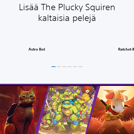
Lisää The Plucky Squiren
kaltaisia pelejä
Astro Bot
Ratchet &