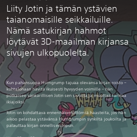
Liity Jotin ja tämän ystävien
taianomaisille seikkailuille.
Nämä satukirjan hahmot
löytävät 3D-maailman kirjansa
sivujen ulkopuolelta.
Kun pahansuopa Humgrump tajuaa olevansa kirjan roisto –
kohtalonaan hävitä ikuisesti hyvyyden voimille – hän
potkaisee sankarillisen Jotin sen sivuilta ja muuttaa tarinaa
ikiajoiksi.
Jotin on kohdattava ennennäkemättömiä haasteita, jos hän
aikoo pelastaa ystävänsä Humgrumpin synkiltä joukoilta ja
palauttaa kirjan onnellisen lopun.