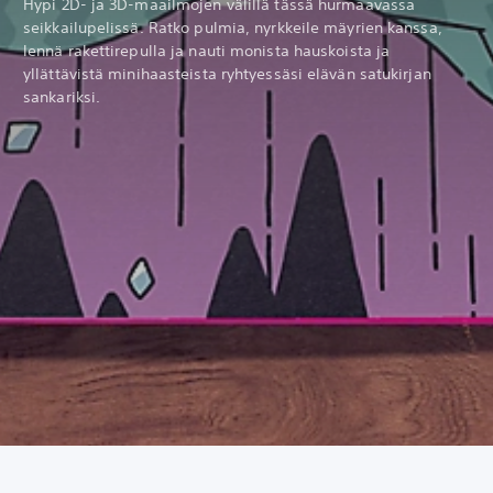
Hypi 2D- ja 3D-maailmojen välillä tässä hurmaavassa
seikkailupelissä. Ratko pulmia, nyrkkeile mäyrien kanssa,
lennä rakettirepulla ja nauti monista hauskoista ja
yllättävistä minihaasteista ryhtyessäsi elävän satukirjan
sankariksi.