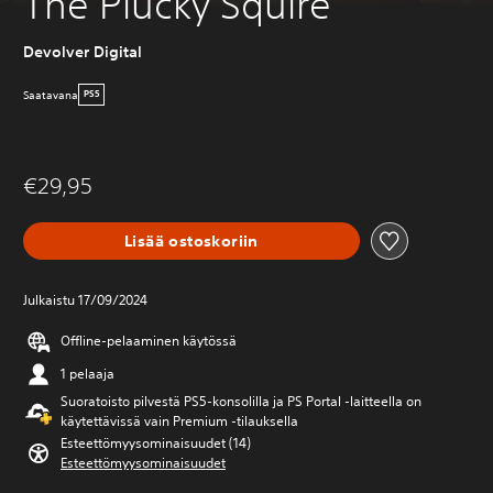
The Plucky Squire
Devolver Digital
Saatavana
PS5
€29,95
Lisää ostoskoriin
Julkaistu 17/09/2024
Offline-pelaaminen käytössä
1 pelaaja
Suoratoisto pilvestä PS5-konsolilla ja PS Portal ‑laitteella on
käytettävissä vain Premium ‑tilauksella
Esteettömyysominaisuudet (14)
Esteettömyysominaisuudet