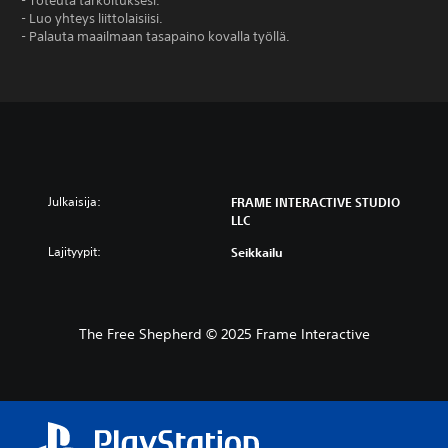
- Toteuta tarkoituksesi.
- Luo yhteys liittolaisiisi.
- Palauta maailmaan tasapaino kovalla työllä.
Julkaisija:
FRAME INTERACTIVE STUDIO
LLC
Lajityypit:
Seikkailu
The Free Shepherd © 2025 Frame Interactive