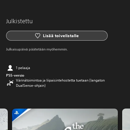
Julkistettu
Lisää toivelistalle
Julkaisupäivä päätetään myöhemmin.
1 pelaaja
PS5-versio
Värinätoimintoa ja liipaisintehostetta tuetaan (langaton
DualSense-ohjain)