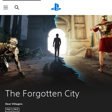
Haku
The Forgotten City
Dear Villagers
PS4
PS5