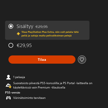
Sisältyy
€29,95
Alennettu alkuperäisestä hinnasta €29,95
Tilaa PlayStation Plus Extra, niin voit pelata tätä
peliä ja satoja muita pelivalikoiman pelejä
€29,95
Tilaa
1 pelaaja
Suoratoisto pilvestä PS5-konsolilla ja PS Portal ‑laitteella on
käytettävissä vain Premium ‑tilauksella
PS5-versio
Värinätoiminto tarvitaan