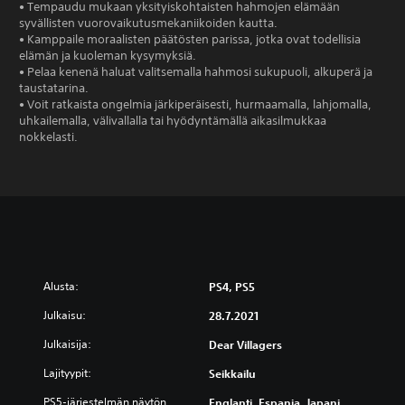
• Tempaudu mukaan yksityiskohtaisten hahmojen elämään
syvällisten vuorovaikutusmekaniikoiden kautta.
• Kamppaile moraalisten päätösten parissa, jotka ovat todellisia
elämän ja kuoleman kysymyksiä.
• Pelaa kenenä haluat valitsemalla hahmosi sukupuoli, alkuperä ja
taustatarina.
• Voit ratkaista ongelmia järkiperäisesti, hurmaamalla, lahjomalla,
uhkailemalla, välivallalla tai hyödyntämällä aikasilmukkaa
nokkelasti.
Alusta:
PS4, PS5
Julkaisu:
28.7.2021
Julkaisija:
Dear Villagers
Lajityypit:
Seikkailu
PS5-järjestelmän näytön
Englanti, Espanja, Japani,