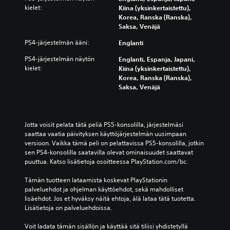
kielet:
Kiina (yksinkertaistettu),
Korea, Ranska (Ranska),
Saksa, Venäjä
PS4-järjestelmän ääni:
Englanti
PS4-järjestelmän näytön
Englanti, Espanja, Japani,
kielet:
Kiina (yksinkertaistettu),
Korea, Ranska (Ranska),
Saksa, Venäjä
Jotta voisit pelata tätä peliä PS5-konsolilla, järjestelmäsi 
saattaa vaatia päivityksen käyttöjärjestelmän uusimpaan 
versioon. Vaikka tämä peli on pelattavissa PS5-konsolilla, jotkin 
sen PS4-konsolilla saatavilla olevat ominaisuudet saattavat 
puuttua. Katso lisätietoja osoitteessa PlayStation.com/bc.
Tämän tuotteen lataamista koskevat PlayStationin 
palveluehdot ja ohjelman käyttöehdot, sekä mahdolliset 
lisäehdot. Jos et hyväksy näitä ehtoja, älä lataa tätä tuotetta. 
Lisätietoja on palveluehdoissa.
Voit ladata tämän sisällön ja käyttää sitä tiliisi yhdistetyllä 