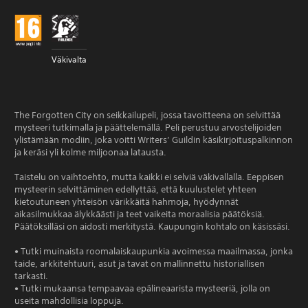
Väkivalta
The Forgotten City on seikkailupeli, jossa tavoitteena on selvittää
mysteeri tutkimalla ja päättelemällä. Peli perustuu arvostelijoiden
ylistämään modiin, joka voitti Writers’ Guildin käsikirjoituspalkinnon
ja keräsi yli kolme miljoonaa latausta.
Taistelu on vaihtoehto, mutta kaikki ei selviä väkivallalla. Eeppisen
mysteerin selvittäminen edellyttää, että kuulustelet yhteen
kietoutuneen yhteisön värikkäitä hahmoja, hyödynnät
aikasilmukkaa älykkäästi ja teet vaikeita moraalisia päätöksiä.
Päätöksilläsi on aidosti merkitystä. Kaupungin kohtalo on käsissäsi.
• Tutki muinaista roomalaiskaupunkia avoimessa maailmassa, jonka
taide, arkkitehtuuri, asut ja tavat on mallinnettu historiallisen
tarkasti.
• Tutki mukaansa tempaavaa epälineaarista mysteeriä, jolla on
useita mahdollisia loppuja.