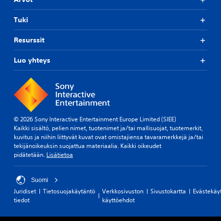
Tuki
Resurssit
Luo yhteys
© 2026 Sony Interactive Entertainment Europe Limited (SIEE)
Kaikki sisältö, pelien nimet, tuotenimet ja/tai mallisuojat, tuotemerkit,
kuvitus ja niihin liittyvät kuvat ovat omistajiensa tavaramerkkejä ja/tai
tekijänoikeuksin suojattua materiaalia. Kaikki oikeudet
pidätetään.
Lisätietoa
Suomi
Juridiset
Tietosuojakäytäntö
Verkkosivuston
Sivustokartta
Evästekäy
tiedot
käyttöehdot