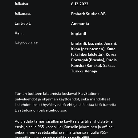
Julkaisu:
8.12.2023
Julkaisija:
Embark Studios AB
Lajityypit:
Ammunta
Ääni:
Englanti
Näytön kielet:
Englanti, Espanja, Japani,
Kiina (perinteinen), Kiina
(yksinkertaistettu), Korea,
Portugali (Brasilia), Puola,
Ranska (Ranska), Saksa,
Turkki, Venäjä
Tämän tuotteen lataamista koskevat PlayStationin 
palveluehdot ja ohjelman käyttöehdot, sekä mahdolliset 
lisäehdot. Jos et hyväksy näitä ehtoja, älä lataa tätä tuotetta. 
Lisätietoja on palveluehdoissa.
Voit ladata tämän sisällön ja käyttää sitä tiliisi yhdistetyllä 
ensisijaisella PS5-konsolilla (Konsolin jakaminen ja offline-
pelaaminen -asetuksella) ja millä tahansa muulla PS5-
konsolilla, kun kirjaudut sisään samalla tilillä.