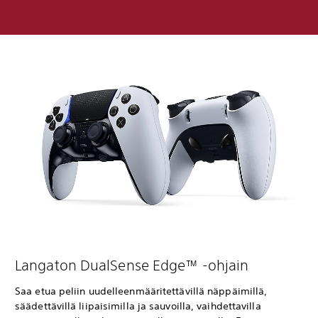
Langaton DualSense Edge™ -ohjain
Saa etua peliin uudelleenmääritettävillä näppäimillä,
säädettävillä liipaisimilla ja sauvoilla, vaihdettavilla