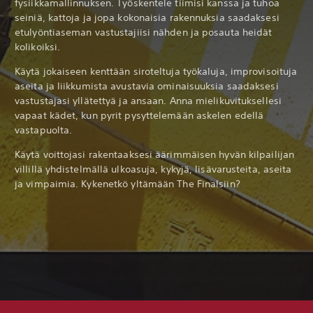
fysiikkamallinnuksen. Työskentele tiimisi kanssa ja tuhoa
seiniä, kattoja ja jopa kokonaisia rakennuksia saadaksesi
etulyöntiaseman vastustajiisi nähden ja posauta heidät
kolikoiksi.
Käytä jokaiseen kenttään siroteltuja työkaluja, improvisoituja
aseita ja liikkumista avustavia ominaisuuksia saadaksesi
vastustajasi yllätettyä ja ansaan. Anna mielikuvituksellesi
vapaat kädet, kun pyrit pysyttelemään askelen edellä
vastapuolta.
Käytä voittojasi rakentaaksesi äärimmäisen hyvän kilpailijan
villillä yhdistelmällä ulkoasuja, kykyjä, lisävarusteita, aseita
ja vimpaimia. Kykenetkö yltämään The Finalsiin?