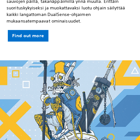
sauvojen päillä, takanäppäimillä ynnä muulla. Erittäin
suorituskykyiseksi ja muokattavaksi luotu ohjain säilyttää
kaikki langattoman DualSense-ohjaimen
mukaansatempaavat ominaisuudet.
Find out more