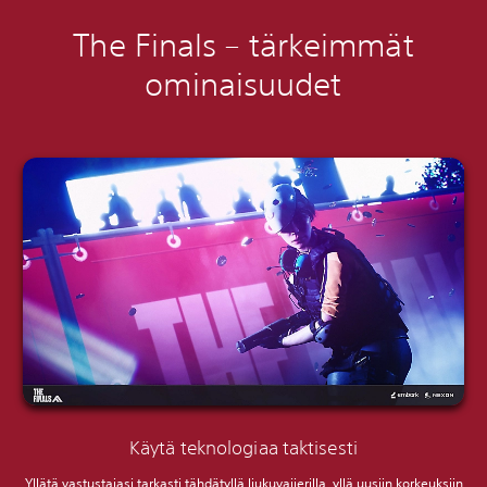
The Finals – tärkeimmät
ominaisuudet
Käytä teknologiaa taktisesti
Yllätä vastustajasi tarkasti tähdätyllä liukuvaijerilla, yllä uusiin korkeuksiin