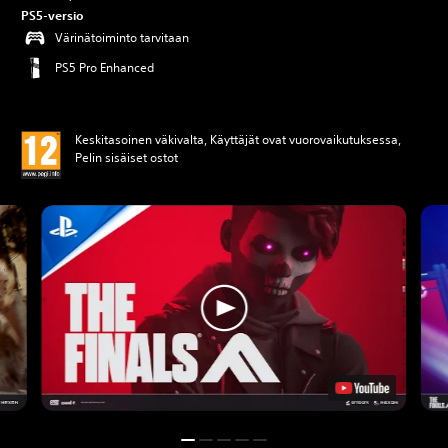
PS5-versio
Värinätoiminto tarvitaan
PS5 Pro Enhanced
Keskitasoinen väkivalta, Käyttäjät ovat vuorovaikutuksessa,
Pelin sisäiset ostot