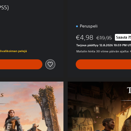
PS5)
Peruspeli
€4,98
€19,95
Säästä 7
Alennettu alkuper
Tarjous päättyy 12.8.2026 10:59 PM U
elivalikoiman pelejä
Matalin hinta 30 viime päivän ajalta: 
D
e
l
u
x
e
E
d