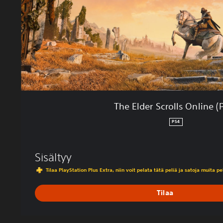
S
c
r
o
l
l
s
O
n
l
The Elder Scrolls Online (
i
n
PS4
e
(
P
Sisältyy
S
Tilaa PlayStation Plus Extra, niin voit pelata tätä peliä ja satoja muita p
4
)
Tilaa