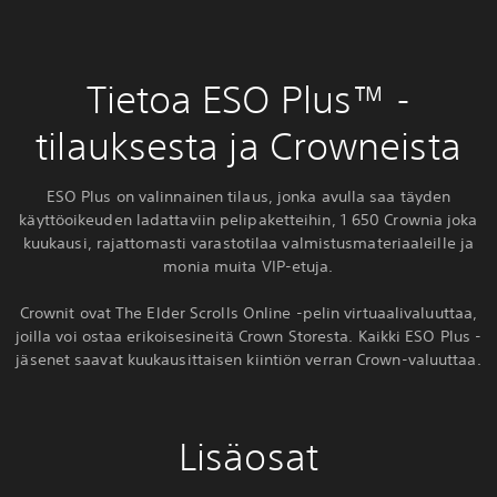
Tietoa ESO Plus™ -
tilauksesta ja Crowneista
ESO Plus on valinnainen tilaus, jonka avulla saa täyden
käyttöoikeuden ladattaviin pelipaketteihin, 1 650 Crownia joka
kuukausi, rajattomasti varastotilaa valmistusmateriaaleille ja
monia muita VIP-etuja.
Crownit ovat The Elder Scrolls Online -pelin virtuaalivaluuttaa,
joilla voi ostaa erikoisesineitä Crown Storesta. Kaikki ESO Plus -
jäsenet saavat kuukausittaisen kiintiön verran Crown-valuuttaa.
Lisäosat