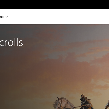
uki
crolls
tä hinnasta €19,95