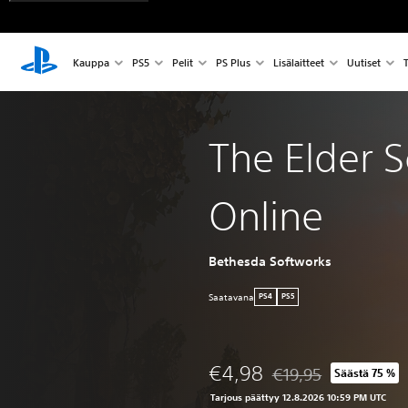
Kauppa
PS5
Pelit
PS Plus
Lisälaitteet
Uutiset
T
The Elder S
Online
Bethesda Softworks
Saatavana
PS4
PS5
€4,98
€19,95
Säästä 75 %
Alennettu alkuperäises
Tarjous päättyy 12.8.2026 10:59 PM UTC