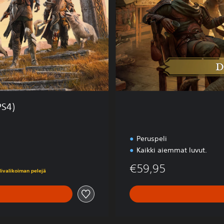
i
t
i
o
n
PS4)
Peruspeli
Kaikki aiemmat luvut.
€59,95
elivalikoiman pelejä