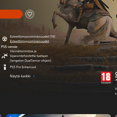
Esteettömyysominaisuudet (19)
Esteettömyysominaisuudet
PS5-versio
Värinätoimintoa ja
liipaisintehostetta tuetaan
(langaton DualSense-ohjain)
PS5 Pro Enhanced
Näytä kaikki
V
s