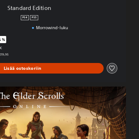
Standard Edition
PS4
PS5
Morrowind-luku
5 %
äisestä hinnasta €19,95
TC
€19,95
Lisää ostoskoriin