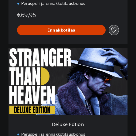
n
Peruspeli ja ennakkotilausbonus
€69,95
Ennakkotilaa
D
e
l
u
x
e
E
d
t
i
o
n
Deluxe Edtion
Peruspeli ja ennakkotilausbonus