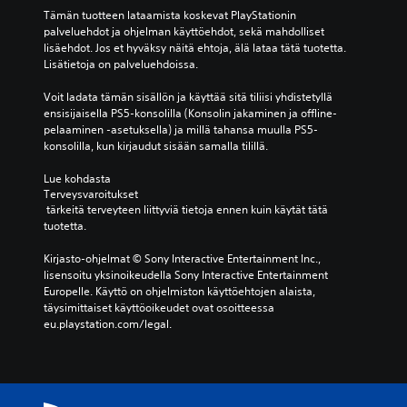
Tämän tuotteen lataamista koskevat PlayStationin 
palveluehdot ja ohjelman käyttöehdot, sekä mahdolliset 
lisäehdot. Jos et hyväksy näitä ehtoja, älä lataa tätä tuotetta. 
Lisätietoja on palveluehdoissa.
Voit ladata tämän sisällön ja käyttää sitä tiliisi yhdistetyllä 
ensisijaisella PS5-konsolilla (Konsolin jakaminen ja offline-
pelaaminen -asetuksella) ja millä tahansa muulla PS5-
konsolilla, kun kirjaudut sisään samalla tilillä.
Lue kohdasta 
Terveysvaroitukset
 tärkeitä terveyteen liittyviä tietoja ennen kuin käytät tätä 
tuotetta.
Kirjasto-ohjelmat © Sony Interactive Entertainment Inc., 
lisensoitu yksinoikeudella Sony Interactive Entertainment 
Europelle. Käyttö on ohjelmiston käyttöehtojen alaista, 
täysimittaiset käyttöoikeudet ovat osoitteessa 
eu.playstation.com/legal.