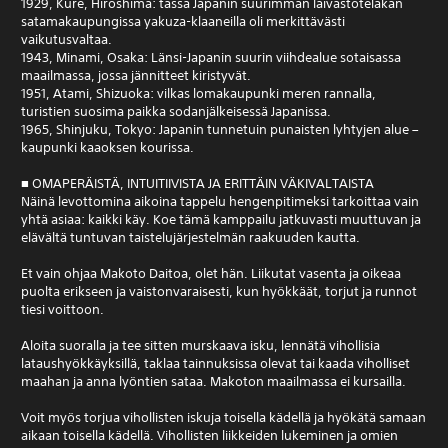
1929, Kure, Hiroshima: tässä Japanin suurimman laivastotelakan
satamakaupungissa yakuza-klaaneilla oli merkittävästi
vaikutusvaltaa.
1943, Minami, Osaka: Länsi-Japanin suurin viihdealue sotaisassa
maailmassa, jossa jännitteet kiristyvät.
1951, Atami, Shizuoka: vilkas lomakaupunki meren rannalla,
turistien suosima paikka sodanjälkeisessä Japanissa.
1965, Shinjuku, Tokyo: Japanin tunnetuin punaisten lyhtyjen alue –
kaupunki kaaoksen kourissa.
■ OMAPERÄISTÄ, INTUITIIVISTA JA ERITTÄIN VÄKIVALTAISTA
Näinä levottomina aikoina tappelu hengenpitimeksi tarkoittaa vain
yhtä asiaa: kaikki käy. Koe tämä kamppailu jatkuvasti muuttuvan ja
elävältä tuntuvan taistelujärjestelmän raakuuden kautta.
Et vain ohjaa Makoto Daitoa, olet hän. Liikutat vasenta ja oikeaa
puolta erikseen ja vaistonvaraisesti, kun hyökkäät, torjut ja runnot
tiesi voittoon.
Aloita suoralla ja tee sitten murskaava isku, lennätä vihollisia
lataushyökkäyksillä, taklaa tainnuksissa olevat tai kaada viholliset
maahan ja anna lyöntien sataa. Makoton maailmassa ei kursailla.
Voit myös torjua vihollisten iskuja toisella kädellä ja hyökätä samaan
aikaan toisella kädellä. Vihollisten liikkeiden lukeminen ja omien