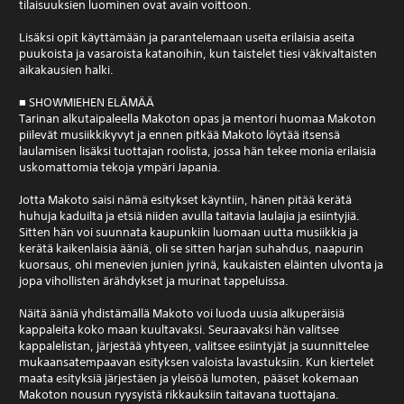
tilaisuuksien luominen ovat avain voittoon.
Lisäksi opit käyttämään ja parantelemaan useita erilaisia aseita
puukoista ja vasaroista katanoihin, kun taistelet tiesi väkivaltaisten
aikakausien halki.
■ SHOWMIEHEN ELÄMÄÄ
Tarinan alkutaipaleella Makoton opas ja mentori huomaa Makoton
piilevät musiikkikyvyt ja ennen pitkää Makoto löytää itsensä
laulamisen lisäksi tuottajan roolista, jossa hän tekee monia erilaisia
uskomattomia tekoja ympäri Japania.
Jotta Makoto saisi nämä esitykset käyntiin, hänen pitää kerätä
huhuja kaduilta ja etsiä niiden avulla taitavia laulajia ja esiintyjiä.
Sitten hän voi suunnata kaupunkiin luomaan uutta musiikkia ja
kerätä kaikenlaisia ääniä, oli se sitten harjan suhahdus, naapurin
kuorsaus, ohi menevien junien jyrinä, kaukaisten eläinten ulvonta ja
jopa vihollisten ärähdykset ja murinat tappeluissa.
Näitä ääniä yhdistämällä Makoto voi luoda uusia alkuperäisiä
kappaleita koko maan kuultavaksi. Seuraavaksi hän valitsee
kappalelistan, järjestää yhtyeen, valitsee esiintyjät ja suunnittelee
mukaansatempaavan esityksen valoista lavastuksiin. Kun kiertelet
maata esityksiä järjestäen ja yleisöä lumoten, pääset kokemaan
Makoton nousun ryysyistä rikkauksiin taitavana tuottajana.