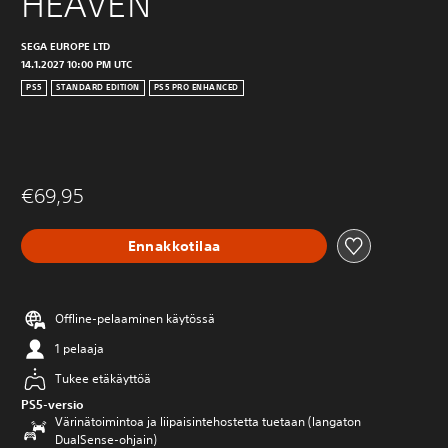
HEAVEN
SEGA EUROPE LTD
14.1.2027 10:00 PM UTC
PS5
STANDARD EDITION
PS5 PRO ENHANCED
€69,95
Ennakkotilaa
Offline-pelaaminen käytössä
1 pelaaja
Tukee etäkäyttöä
PS5-versio
Värinätoimintoa ja liipaisintehostetta tuetaan (langaton
DualSense-ohjain)