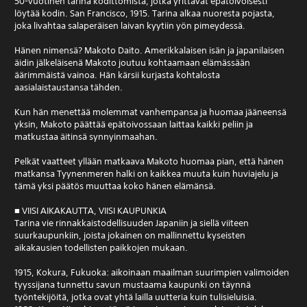
50-vuotinen tarina kodittomista, jotka yrittävät epätoivoisesti
löytää kodin. San Francisco, 1915. Tarina alkaa nuoresta pojasta,
joka livahtaa salaperäisen laivan kyytiin yön pimeydessä.
Hänen nimensä? Makoto Daito. Amerikkalaisen isän ja japanilaisen
äidin jälkeläisenä Makoto joutuu kohtaamaan elämässään
äärimmäistä vainoa. Hän kärsii kurjasta kohtalosta
aasialaistaustansa tähden.
Kun hän menettää molemmat vanhempansa ja huomaa jääneensä
yksin, Makoto päättää epätoivossaan laittaa kaikki peliin ja
matkustaa äitinsä synnyinmaahan.
Pelkät vaatteet yllään matkaava Makoto huomaa pian, että hänen
matkansa Tyynenmeren halki on kaikkea muuta kuin huviajelu ja
tämä yksi päätös muuttaa koko hänen elämänsä.
■ VIISI AIKAKAUTTA, VIISI KAUPUNKIA
Tarina vie rinnakkaistodellisuuden Japaniin ja siellä viiteen
suurkaupunkiin, joista jokainen on mallinnettu kyseisten
aikakausien todellisten paikkojen mukaan.
1915, Kokura, Fukuoka: aikoinaan maailman suurimpien valimoiden
tyyssijana tunnettu savun mustaama kaupunki on täynnä
työntekijöitä, jotka ovat yhtä lailla uutteria kuin tulisieluisia.