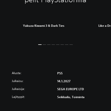
Yakuza Kiwami 3 & Dark Ties
Like a D
Alusta:
PS5
Julkaisu:
14.1.2027
Julkaisija:
SEGA EUROPE LTD
Lajityypit:
Seikkailu, Toiminta