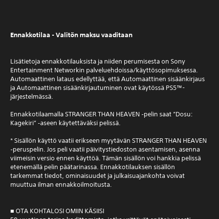
Ennakkotilaa - Valitön maksu vaaditaan
Lisätietoja ennakkotilauksista ja niiden perumisesta on Sony
Entertainment Networkin palveluehdoissa/käyttösopimuksessa.
Automaattinen lataus edellyttää, että Automaattinen sisäänkirjaus
ja Automaattinen sisäänkirjautuminen ovat käytössä PS5™-
järjestelmässä.
Ennakkotilaamalla STRANGER THAN HEAVEN ‑pelin saat ”Dosu:
Kagekiri” ‑aseen käytettäväksi pelissä.
* Sisällön käyttö vaatii erikseen myytävän STRANGER THAN HEAVEN
‑peruspelin. Jos peli vaatii päivitystiedoston asentamisen, asenna
viimeisin versio ennen käyttöä. Tämän sisällön voi hankkia pelissä
etenemällä pelin päätarinassa. Ennakkotilauksen sisällön
tarkemmat tiedot, ominaisuudet ja julkaisuajankohta voivat
muuttua ilman ennakkoilmoitusta.
■ OTA KOHTALOSI OMIIN KÄSIISI