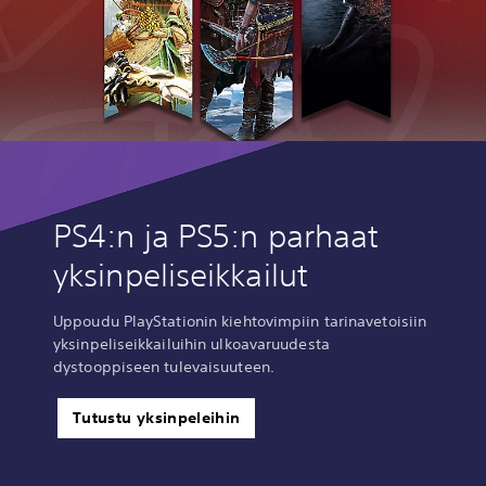
PS4:n ja PS5:n parhaat
yksinpeliseikkailut
Uppoudu PlayStationin kiehtovimpiin tarinavetoisiin
yksinpeliseikkailuihin ulkoavaruudesta
dystooppiseen tulevaisuuteen.
Tutustu yksinpeleihin