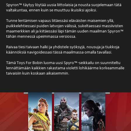
Spyron™ täytyy löytää uusia liittolaisia ja nousta suojelemaan tätä
valtakuntaa, ennen kuin se muuttuu ikuisiksi ajoiksi.
Tunne lentämisen vapaus liitäessäsi eläväisten maisemien yllä,
puikkelehtiessasi puiden latvojen välissä, sukeltaessasi massiivisten
maamerkkien ali ja kiitäessäsi läpi tämän uuden maailman Spyron™
tähän mennessä upeimmassa versiossa.
Raivaa tiesi taivaan halki ja yhdistele syöksyjä, nousuja ja tiukkoja
käännöksiä navigoidessasi tässä maailmassa omalla tavallasi.
Tämä Toys For Bobin luoma uusi Spyro™-seikkailu on suunniteltu
lennättämään kaikkien rakastama violetti lohikäärme korkeammalle
taivaisiin kuin koskaan aikaisemmin.