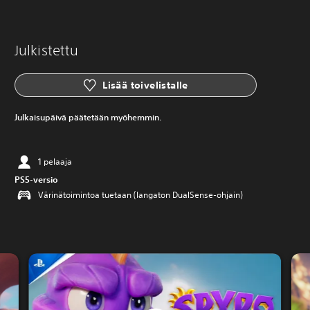
Julkistettu
Lisää toivelistalle
Julkaisupäivä päätetään myöhemmin.
1 pelaaja
PS5-versio
Värinätoimintoa tuetaan (langaton DualSense-ohjain)