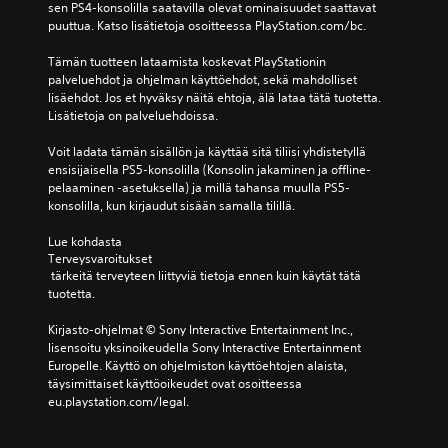
n
sen PS4-konsolilla saatavilla olevat ominaisuudet saattavat 
e
l
i
t
puuttua. Katso lisätietoja osoitteessa PlayStation.com/bc.
l
ä
s
a
p
h
s
i
Tämän tuotteen lataamista koskevat PlayStationin 
p
t
ä
v
palveluehdot ja ohjelman käyttöehdot, sekä mahdolliset 
o
e
o
a
lisäehdot. Jos et hyväksy näitä ehtoja, älä lataa tätä tuotetta. 
l
i
n
i
Lisätietoja on palveluehdoissa.
u
d
j
n
k
e
o
t
Voit ladata tämän sisällön ja käyttää sitä tiliisi yhdistetyllä 
u
n
i
i
ensisijaisella PS5-konsolilla (Konsolin jakaminen ja offline-
i
ä
t
e
pelaaminen -asetuksella) ja millä tahansa muulla PS5-
s
ä
a
t
konsolilla, kun kirjaudut sisään samalla tilillä.
e
n
k
t
s
e
i
y
Lue kohdasta 
s
n
n
j
Terveysvaroitukset
a
v
v
e
 tärkeitä terveyteen liittyviä tietoja ennen kuin käytät tätä 
m
o
a
n
tuotetta.
u
i
l
t
o
m
i
o
Kirjasto-ohjelmat © Sony Interactive Entertainment Inc., 
d
a
n
i
lisensoitu yksinoikeudella Sony Interactive Entertainment 
o
k
t
m
Europelle. Käyttö on ohjelmiston käyttöehtojen alaista, 
s
k
o
i
täysimittaiset käyttöoikeudet ovat osoitteessa 
s
u
j
n
eu.playstation.com/legal.
a
u
a
t
.
k
s
o