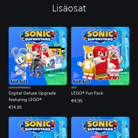
Lisäosat
PS5
PS4
PS5
PS4
LISÄOSAPAKKAUS
ASU
Digital Deluxe Upgrade
LEGO® Fun Pack
featuring LEGO®
€4,95
€14,95