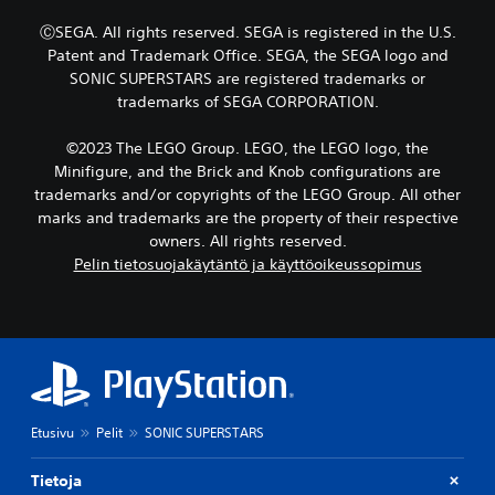
s
a
j
i
u
S
e
ⒸSEGA. All rights reserved. SEGA is registered in the U.S.
a
v
n
u
Patent and Trademark Office. SEGA, the SEGA logo and
t
o
t
u
SONIC SUPERSTARS are registered trademarks or
a
j
e
r
i
e
trademarks of SEGA CORPORATION.
k
i
m
n
e
k
y
s
m
©2023 The LEGO Group. LEGO, the LEGO logo, the
o
k
u
i
Minifigure, and the Brick and Knob configurations are
k
i
u
s
trademarks and/or copyrights of the LEGO Group. All other
s
n
o
e
marks and trademarks are the property of their respective
t
t
i
n
ä
i
owners. All rights reserved.
a
n
ä
e
Pelin tietosuojakäytäntö ja käyttöoikeussopimus
i
e
n
n
k
n
i
k
a
t
i
ä
n
e
t
ä
a
k
ä
n
.
s
.
t
ä
t
O
m
i
V
Etusivu
Pelit
SONIC SUPERSTARS
h
i
V
i
s
j
a
s
e
Tietoja
a
l