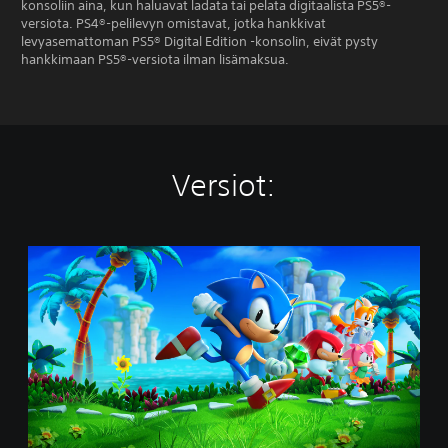
konsoliin aina, kun haluavat ladata tai pelata digitaalista PS5®-
versiota. PS4®-pelilevyn omistavat, jotka hankkivat
levyasemattoman PS5® Digital Edition -konsolin, eivät pysty
hankkimaan PS5®-versiota ilman lisämaksua.
Versiot:
S
t
a
n
d
a
r
d
E
d
i