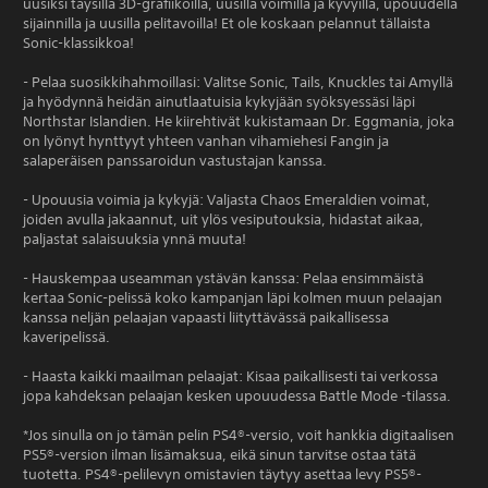
uusiksi täysillä 3D-grafiikoilla, uusilla voimilla ja kyvyillä, upouudella
sijainnilla ja uusilla pelitavoilla! Et ole koskaan pelannut tällaista
Sonic-klassikkoa!
- Pelaa suosikkihahmoillasi: Valitse Sonic, Tails, Knuckles tai Amyllä
ja hyödynnä heidän ainutlaatuisia kykyjään syöksyessäsi läpi
Northstar Islandien. He kiirehtivät kukistamaan Dr. Eggmania, joka
on lyönyt hynttyyt yhteen vanhan vihamiehesi Fangin ja
salaperäisen panssaroidun vastustajan kanssa.
- Upouusia voimia ja kykyjä: Valjasta Chaos Emeraldien voimat,
joiden avulla jakaannut, uit ylös vesiputouksia, hidastat aikaa,
paljastat salaisuuksia ynnä muuta!
- Hauskempaa useamman ystävän kanssa: Pelaa ensimmäistä
kertaa Sonic-pelissä koko kampanjan läpi kolmen muun pelaajan
kanssa neljän pelaajan vapaasti liityttävässä paikallisessa
kaveripelissä.
- Haasta kaikki maailman pelaajat: Kisaa paikallisesti tai verkossa
jopa kahdeksan pelaajan kesken upouudessa Battle Mode -tilassa.
*Jos sinulla on jo tämän pelin PS4®-versio, voit hankkia digitaalisen
PS5®-version ilman lisämaksua, eikä sinun tarvitse ostaa tätä
tuotetta. PS4®-pelilevyn omistavien täytyy asettaa levy PS5®-