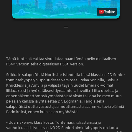
Tämä tuote oikeuttaa sinut lataamaan tämän pelin digitaalisen
PS4®-version sekä digitaalisen PS5®-version.
Seikkaile salaperäisillä Northstar Islandeilla tässä klassisen 2D Sonic -
toimintahyppelyn upouudessa versiossa. Pelaa Sonicilla, Tailsilla,
Knucklesilla ja Amyllä ja valjasta täysin uudet Emerald-voimat
liikkuaksesi ja hyökätäksesi dynaamisilla tavoilla. Liiku upeissa ja
ennennäkemättömissä ympäristöissä yksin tai jopa kolmen muun
pelaajan kanssa ja yritä estää Dr. Eggmania, Fangia sekä
salaperäistä uutta vastustajaa muuttamasta saaren valtavia eläimiä
Badnikeiksi, ennen kuin se on myöhäistä!
- Uusi näkemys klassikosta: Tuntemasi, rakastamasi ja
vauhdikkaasti sivulle vierivä 2D Sonic -toimintahyppely on luotu