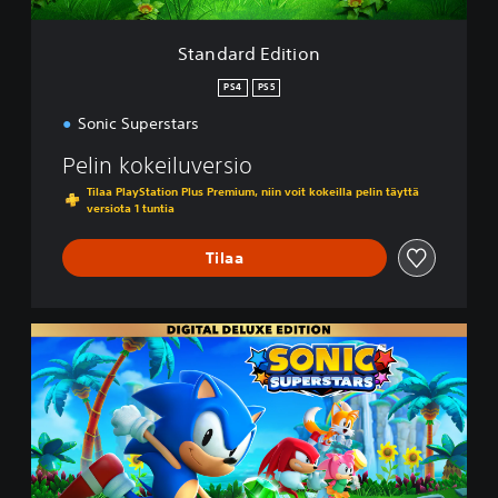
t
i
Standard Edition
o
n
PS4
PS5
Sonic Superstars
Pelin kokeiluversio
Tilaa PlayStation Plus Premium, niin voit kokeilla pelin täyttä
versiota 1 tuntia
Tilaa
D
e
l
u
x
e
E
d