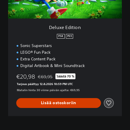
i
t
i
o
n
Deluxe Edition
PS4
PS5
Sonic Superstars
LEGO® Fun Pack
Extra Content Pack
Digital Artbook & Mini Soundtrack
€20,98
€69,95
Säästä 70 %
Alennettu alkuperäisestä hinnasta €69,95
Tarjous päättyy 12.8.2026 10:59 PM UTC
Matalin hinta 30 viime päivän ajalta: €69,95
Lisää ostoskoriin