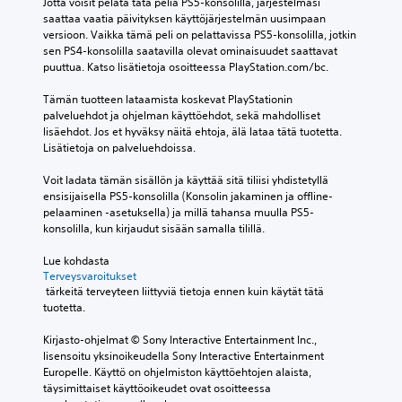
a
s
Jotta voisit pelata tätä peliä PS5-konsolilla, järjestelmäsi 
o
n
i
a
t
saattaa vaatia päivityksen käyttöjärjestelmän uusimpaan 
t
i
m
a
l
o
versioon. Vaikka tämä peli on pelattavissa PS5-konsolilla, jotkin 
i
s
y
t
t
i
sen PS4-konsolilla saatavilla olevat ominaisuudet saattavat 
e
t
ö
a
a
s
puuttua. Katso lisätietoja osoitteessa PlayStation.com/bc.
n
s
y
i
m
e
e
m
m
s
ä
n
Tämän tuotteen lataamista koskevat PlayStationin 
n
u
y
ä
e
T
palveluehdot ja ohjelman käyttöehdot, sekä mahdolliset 
n
u
k
r
n
e
lisäehdot. Jos et hyväksy näitä ehtoja, älä lataa tätä tuotetta. 
a
t
i
i
n
k
Lisätietoja on palveluehdoissa.
l
t
s
t
a
s
t
a
t
e
l
t
Voit ladata tämän sisällön ja käyttää sitä tiliisi yhdistetyllä 
a
a
ä
t
t
i
ensisijaisella PS5-konsolilla (Konsolin jakaminen ja offline-
m
,
ä
t
a
t
pelaaminen -asetuksella) ja millä tahansa muulla PS5-
ä
j
n
y
m
y
konsolilla, kun kirjaudut sisään samalla tilillä.
ä
o
i
j
ä
s
r
t
i
ä
ä
e
Lue kohdasta 
i
t
t
s
r
s
Terveysvaroitukset
t
a
ä
a
i
 tärkeitä terveyteen liittyviä tietoja ennen kuin käytät tätä 
i
e
n
.
n
t
tuotetta.
t
t
i
o
e
e
y
i
j
t
Kirjasto-ohjelmat © Sony Interactive Entertainment Inc., 
t
n
d
a
y
lisensoitu yksinoikeudella Sony Interactive Entertainment 
ä
a
e
,
n
Europelle. Käyttö on ohjelmiston käyttöehtojen alaista, 
ä
s
n
i
v
täysimittaiset käyttöoikeudet ovat osoitteessa 
n
e
e
l