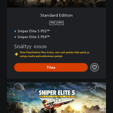
i
t
i
Standard Edition
o
n
PS4
PS5
Sniper Elite 5 PS5™
Sniper Elite 5 PS4™
Sisältyy
€59,95
Alennettu alkuperäisestä hinnasta €59,95
Tilaa PlayStation Plus Extra, niin voit pelata tätä peliä ja
satoja muita pelivalikoiman pelejä
Tilaa
D
e
l
u
x
e