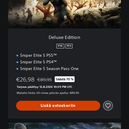
E
d
i
t
i
o
n
Deluxe Edition
PS4
PS5
Sniper Elite 5 PS5™
Sniper Elite 5 PS4™
Sniper Elite 5 Season Pass One
€26,98
€89,95
Säästä 70 %
Alennettu alkuperäisestä hinnasta €89,95
Tarjous päättyy 12.8.2026 10:59 PM UTC
Matalin hinta 30 viime päivän ajalta: €89,95
Lisää ostoskoriin
K