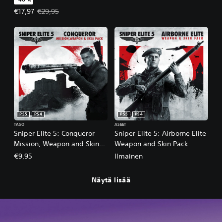
Tarjoushinta, €17,97. Alkuperäinen hinta, €29,95.
€17,97
€29,95
PS5
PS4
PS5
PS4
TASO
ASEET
Sniper Elite 5: Conqueror
Sniper Elite 5: Airborne Elite
Mission, Weapon and Skin
Weapon and Skin Pack
Pack
€9,95
Ilmainen
Näytä lisää