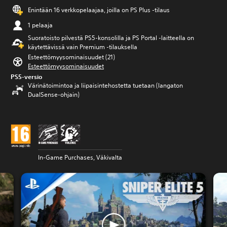
Enintään 16 verkkopelaajaa, joilla on PS Plus -tilaus
1 pelaaja
Suoratoisto pilvestä PS5-konsolilla ja PS Portal ‑laitteella on
käytettävissä vain Premium ‑tilauksella
Esteettömyysominaisuudet (21)
Esteettömyysominaisuudet
PS5-versio
Värinätoimintoa ja liipaisintehostetta tuetaan (langaton
DualSense-ohjain)
In-Game Purchases, Väkivalta