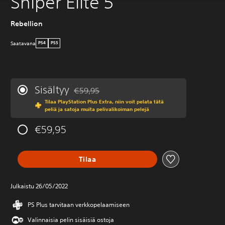
Sniper Elite 5
Rebellion
Saatavana
PS4
PS5
Sisältyy
€59,95
Alennettu alkuperäisestä hinnasta €59,95
Tilaa PlayStation Plus Extra, niin voit pelata tätä
peliä ja satoja muita pelivalikoiman pelejä
€59,95
Tilaa
Julkaistu 26/05/2022
PS Plus tarvitaan verkkopelaamiseen
Valinnaisia pelin sisäisiä ostoja