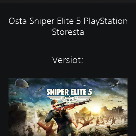
Osta Sniper Elite 5 PlayStation
Storesta
Versiot:
S
t
a
n
d
a
r
d
E
d