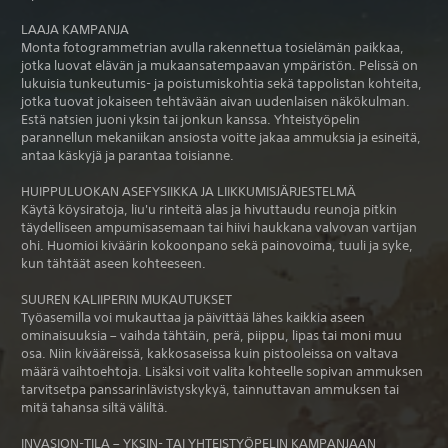
LAAJA KAMPANJA
Monta fotogrammetrian avulla rakennettua tosielämän paikkaa,
jotka luovat elävän ja mukaansatempaavan ympäristön. Pelissä on
lukuisia tunkeutumis- ja poistumiskohtia sekä tappolistan kohteita,
jotka tuovat jokaiseen tehtävään aivan uudenlaisen näkökulman.
Estä natsien juoni yksin tai jonkun kanssa. Yhteistyöpelin
parannellun mekaniikan ansiosta voitte jakaa ammuksia ja esineitä,
antaa käskyjä ja parantaa toisianne.
HUIPPULUOKAN ASEFYSIIKKA JA LIIKKUMISJÄRJESTELMÄ
Käytä köysiratoja, liu'u rinteitä alas ja hivuttaudu reunoja pitkin
täydelliseen ampumisasemaan tai hiivi haukkana valvovan vartijan
ohi. Huomioi kiväärin kokoonpano sekä painovoima, tuuli ja syke,
kun tähtäät aseen kohteeseen.
SUUREN KALIIPERIN MUKAUTUKSET
Työasemilla voi mukauttaa ja päivittää lähes kaikkia aseen
ominaisuuksia – vaihda tähtäin, perä, piippu, lipas tai moni muu
osa. Niin kivääreissä, kakkosaseissa kuin pistooleissa on valtava
määrä vaihtoehtoja. Lisäksi voit valita kohteelle sopivan ammuksen
tarvitsetpa panssarinlävistyskykyä, tainnuttavan ammuksen tai
mitä tahansa siltä väliltä.
INVASION-TILA – YKSIN- TAI YHTEISTYÖPELIN KAMPANJAAN