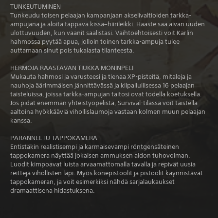
TUNKEUTUMINEN
Tunkeudu toisen pelaajan kampanjaan akselivaltioiden tarkka-
ampujana ja aloita tappava kissa–hiirileikki. Haaste saa aivan uuden
ulottuvuuden, kun vaanit saalistasi. Vaihtoehtoisesti voit Karlin
hahmossa pyytää apua, jolloin toinen tarkka-ampuja tulee
auttamaan sinut pois tukalasta tilanteesta.
HERMOJA RAASTAVAN TIUKKA MONINPELI
Mukauta hahmosi ja varusteesi ja tienaa XP-pisteitä, mitaleja ja
nauhoja äärimmäisen jännittävässä ja kilpailullisessa 16 pelaajan
taisteluissa, joissa tarkka-ampujan taitosi ovat todella koetuksella.
Jos pidät enemmän yhteistyöpelistä, Survival-tilassa voit taistella
aaltoina hyökkääviä vihollislaumoja vastaan kolmen muun pelaajan
kanssa.
PARANNELTU TAPPOKAMERA
Entistäkin realistisempi ja karmaisevampi röntgensäteinen
tappokamera näyttää jokaisen ammuksen aidon tuhovoiman.
Luodit kimpoavat luista arvaamattomalla tavalla ja repivät uusia
reittejä vihollisten läpi. Myös konepistoolit ja pistoolit käynnistävät
tappokameran, ja voit esimerkiksi nähdä sarjalaukaukset
dramaattisena hidastuksena.