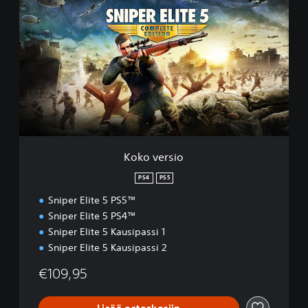
o
k
o
v
e
r
s
i
o
Koko versio
PS4
PS5
Sniper Elite 5 PS5™
Sniper Elite 5 PS4™
Sniper Elite 5 Kausipassi 1
Sniper Elite 5 Kausipassi 2
€109,95
Lisää ostoskoriin