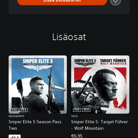
Lisäosat
PS5
PS4
PS5
PS4
KAUSIKORTTI
TASO
Sniper Elite 5 Season Pass
Sniper Elite 5: Target Führer
Two
- Wolf Mountain
€6,95
–40 %