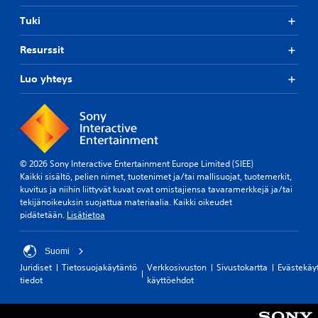
ä
y
g
i
n
Tuki
s
-
s
t
i
v
t
ä
v
Resurssit
i
u
t
i
e
t
u
h
Luo yhteys
s
u
e
j
t
t
k
e
a
i
s
i
a
n
e
d
n
t
t
e
j
ä
V
o
n
© 2026 Sony Interactive Entertainment Europe Limited (SIEE)
o
V
s
v
Kaikki sisältö, pelien nimet, tuotenimet ja/tai mallisuojat, tuotemerkit,
i
o
s
kuvitus ja niihin liittyvät kuvat ovat omistajiensa tavaramerkkejä ja/tai
a
t
i
a
tekijänoikeuksin suojattua materiaalia. Kaikki oikeudet
i
t
t
k
pidätetään.
Lisätietoa
h
a
m
i
t
r
e
n
o
k
r
m
Suomi
i
k
e
ä
Juridiset
Tietosuojakäytäntö
Verkkosivuston
Sivustokartta
Evästekäy
s
i
h
ä
tiedot
käyttöehdot
t
t
r
d
a
ä
i
o
a
k
n