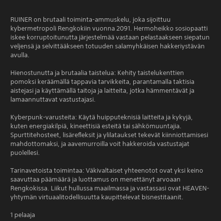
RUINER on brutaali toiminta-ammuskelu, joka sijoittuu
kybermetropoli Rengkokiin vuonna 2091. Hermoheikko sosiopaatti
iskee korruptoitunutta järjestelmää vastaan pelastaakseen siepatun
veljensä ja selvittääkseen totuuden salamyhkäisen hakkeriystävän
avulla.
Hienostunutta ja brutaalia taistelua: Kehity taistelukenttien
pomoksi keräämällä tappavia tarvikkeita, parantamalla taktisia
aistejasi ja käyttämällä taitoja ja laitteita, jotka hämmentävät ja
lamaannuttavat vastustajasi.
Kyberpunk-varusteita: Käytä huipputeknisiä laitteita ja kykyjä,
kuten energiakilpiä, kineettisiä esteitä tai sähkömuuntajia.
Spurttitehosteet, lisärefleksit ja ylilataukset tekevät kiinniottamisesi
mahdottomaksi, ja aavemurroilla voit hakkeroida vastustajat
puolellesi.
Tarinavetoista toimintaa: Väkivaltaiset yhteenotot ovat yksi keino
saavuttaa päämäärä ja luottamus on menettänyt arvoaan
Rengkokissa. Liikut hullussa maailmassa ja vastassasi ovat HEAVEN-
yhtymän virtuaalitodellisuutta kaupittelevat bisnestitaanit.
1 pelaaja