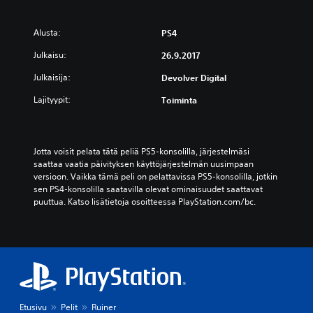
Alusta:
PS4
Julkaisu:
26.9.2017
Julkaisija:
Devolver Digital
Lajityypit:
Toiminta
Jotta voisit pelata tätä peliä PS5-konsolilla, järjestelmäsi 
saattaa vaatia päivityksen käyttöjärjestelmän uusimpaan 
versioon. Vaikka tämä peli on pelattavissa PS5-konsolilla, jotkin 
sen PS4-konsolilla saatavilla olevat ominaisuudet saattavat 
puuttua. Katso lisätietoja osoitteessa PlayStation.com/bc.
Etusivu
Pelit
Ruiner