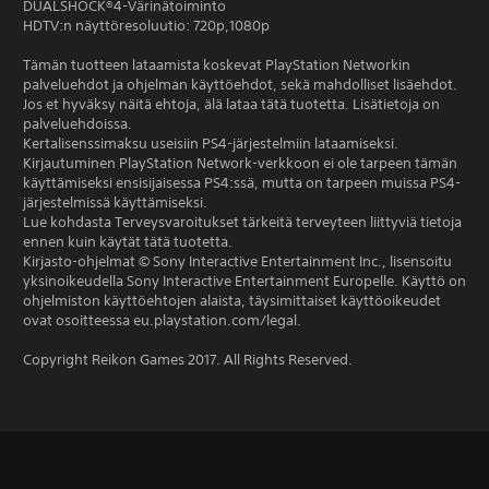
DUALSHOCK®4-Värinätoiminto
HDTV:n näyttöresoluutio: 720p,1080p
Tämän tuotteen lataamista koskevat PlayStation Networkin
palveluehdot ja ohjelman käyttöehdot, sekä mahdolliset lisäehdot.
Jos et hyväksy näitä ehtoja, älä lataa tätä tuotetta. Lisätietoja on
palveluehdoissa.
Kertalisenssimaksu useisiin PS4-järjestelmiin lataamiseksi.
Kirjautuminen PlayStation Network-verkkoon ei ole tarpeen tämän
käyttämiseksi ensisijaisessa PS4:ssä, mutta on tarpeen muissa PS4-
järjestelmissä käyttämiseksi.
Lue kohdasta Terveysvaroitukset tärkeitä terveyteen liittyviä tietoja
ennen kuin käytät tätä tuotetta.
Kirjasto-ohjelmat © Sony Interactive Entertainment Inc., lisensoitu
yksinoikeudella Sony Interactive Entertainment Europelle. Käyttö on
ohjelmiston käyttöehtojen alaista, täysimittaiset käyttöoikeudet
ovat osoitteessa eu.playstation.com/legal.
Copyright Reikon Games 2017. All Rights Reserved.