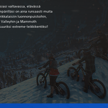
siasi valtavassa, elävässä
ärilläsi on aina runsaasti muita
ikkalaisiin luonnonpuistoihin,
e Valleyhin ja Mammoth
suuriksi extreme-leikkikentiksi!