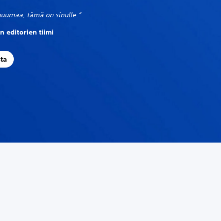
huumaa, tämä on sinulle.”
n editorien tiimi
sta