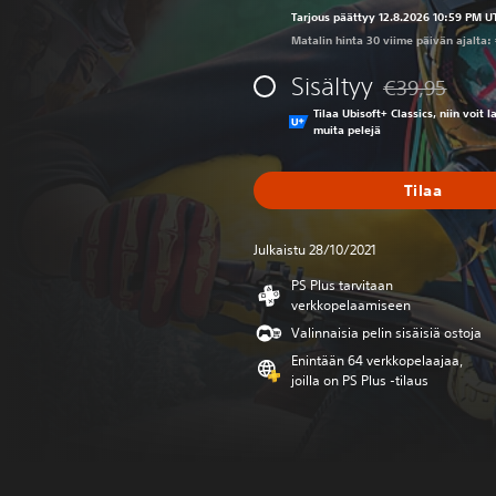
Tarjous päättyy 12.8.2026 10:59 PM U
Matalin hinta 30 viime päivän ajalta:
Sisältyy
€39,95
Alennettu alkup
Tilaa Ubisoft+ Classics, niin voit 
muita pelejä
Tilaa
Julkaistu 28/10/2021
PS Plus tarvitaan
verkkopelaamiseen
Valinnaisia pelin sisäisiä ostoja
Enintään 64 verkkopelaajaa,
joilla on PS Plus -tilaus