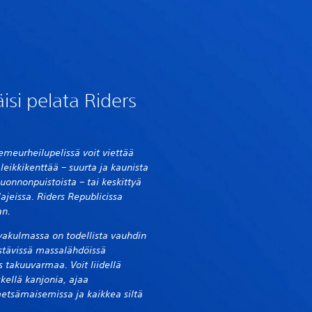
äisi pelata Riders
meurheilupelissä voit viettää
 leikkikenttää – suurta ja kaunista
luonnonpuistoista – tai keskittyä
ajeissa. Riders Republicissa
an.
akulmassa on todellista vauhdin
istävissä massalähdöissä
 takuuvarmaa. Voit liidellä
skellä kanjonia, ajaa
etsämaisemissa ja kaikkea siltä