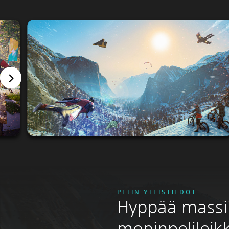
PELIN YLEISTIEDOT
Hyppää massii
moninpelileikk