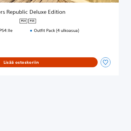
rs Republic Deluxe Edition
PS4
PS5
PS4:lle
Outfit Pack (4 ulkoasua)
Lisää ostoskoriin