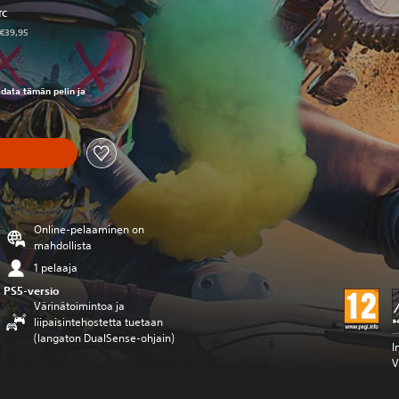
TC
 €39,95
eräisestä hinnasta €39,95
ladata tämän pelin ja
Online-pelaaminen on
mahdollista
1 pelaaja
PS5-versio
Värinätoimintoa ja
liipaisintehostetta tuetaan
(langaton DualSense-ohjain)
I
V