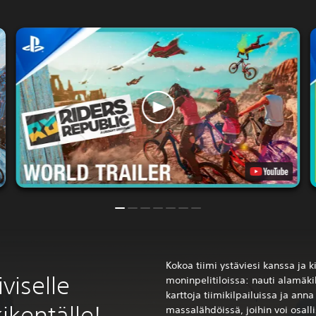
Kokoa tiimi ystäviesi kanssa ja ki
viselle
moninpelitiloissa: nauti alamäk
karttoja tiimikilpailuissa ja ann
ikentälle!
massalähdöissä, joihin voi osall