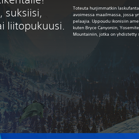
Toteuta hurjimmatkin laskufanta
 suksiisi,
avoimessa maailmassa, jossa ymp
pelaajia. Uppoudu ikonisiin amer
i liitopukuusi.
kuten Bryce Canyoniin, Yosemit
Mountainiin, jotka on yhdistetty 