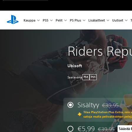
Kauppa
PS5
Pelit
PS Plus
Lisälaitteet
Uutiset
T
Riders Rep
Ubisoft
Saatavana
PS4
PS5
Sisältyy
€39,95
Alennettu alkup
Tilaa PlayStation Plus Extra, niin 
satoja muita pelivalikoiman pelej
€5,99
€39,95
Säästä 
Alennettu alkuper