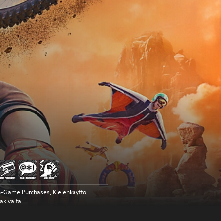
n-Game Purchases, Kielenkäyttö,
äkivalta