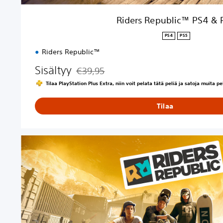
S
4
Riders Republic™ PS4 & 
&
P
PS4
PS5
S
Riders Republic™
5
Sisältyy
€39,95
Alennettu alkuperäisestä hinnasta €39,95
Tilaa PlayStation Plus Extra, niin voit pelata tätä peliä ja satoja muita p
Tilaa
R
i
d
e
r
s
R
e