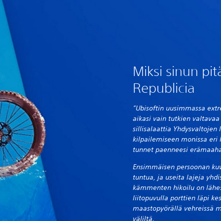
Miksi sinun pit
Republicia
”Ubisoftin uusimmassa extre
aikasi vain tutkien valtavaa
sillisalaattia Yhdysvaltojen 
kilpailemiseen monissa eri l
tunnet paenneesi erämaah
Ensimmäisen persoonan kuv
tuntua, ja useita lajeja yhd
kämmenten hikoilu on lähes
liitopuvulla porttien läpi ke
maastopyörällä vehreissä m
väliltä.