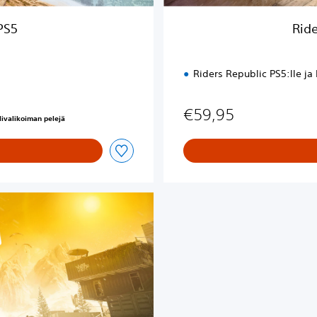
l
u
PS5
Ride
x
e
E
Riders Republic PS5:lle ja 
d
i
t
€59,95
elivalikoiman pelejä
i
o
n